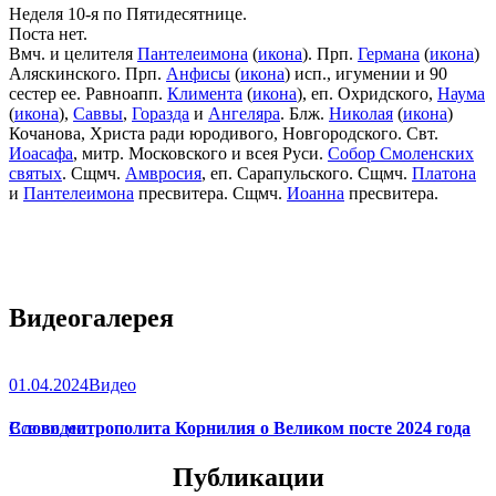
Неделя 10-я по Пятидесятнице.
Поста нет.
Вмч. и целителя
Пантелеимона
(
икона
). Прп.
Германа
(
икона
)
Аляскинского. Прп.
Анфисы
(
икона
) исп., игумении и 90
сестер ее. Равноапп.
Климента
(
икона
), еп. Охридского,
Наума
(
икона
),
Саввы
,
Горазда
и
Ангеляра
. Блж.
Николая
(
икона
)
Кочанова, Христа ради юродивого, Новгородского. Свт.
Иоасафа
, митр. Московского и всея Руси.
Собор Смоленских
святых
. Сщмч.
Амвросия
, еп. Сарапульского. Сщмч.
Платона
и
Пантелеимона
пресвитера. Сщмч.
Иоанна
пресвитера.
Видеогалерея
01.04.2024
Видео
Слово митрополита Корнилия о Великом посте 2024 года
Все видео
Публикации