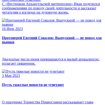
С «Вестником Архангельской митрополии» Иван поделился
соображениями по поводу своей деятельности и рассказал
читателям о взглядах на духовную жизнь.
16 Июн 2023
Протоиерей Евгений Соколов: Выпускной — не повод для
пьянки
Двадцатые числа июня превращаются в малый апокалипсис,
полагает священник.
3 Мар 2023
Пусть тяжелые новости не угнетают
О празднике Торжества Православия рассказывает глава