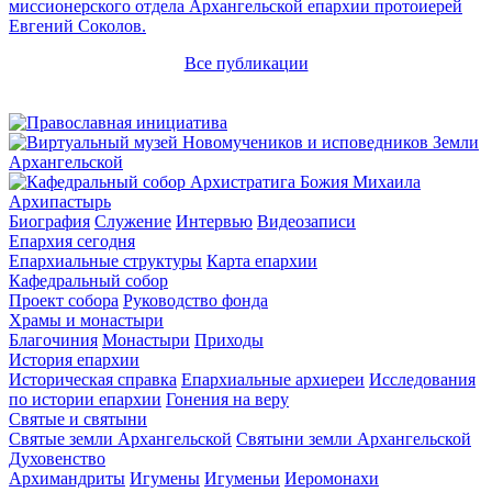
миссионерского отдела Архангельской епархии протоиерей
Евгений Соколов.
Все публикации
Архипастырь
Биография
Служение
Интервью
Видеозаписи
Епархия сегодня
Епархиальные структуры
Карта епархии
Кафедральный собор
Проект собора
Руководство фонда
Храмы и монастыри
Благочиния
Монастыри
Приходы
История епархии
Историческая справка
Епархиальные архиереи
Исследования
по истории епархии
Гонения на веру
Святые и святыни
Святые земли Архангельской
Святыни земли Архангельской
Духовенство
Архимандриты
Игумены
Игуменьи
Иеромонахи