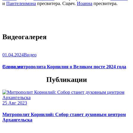
и
Пантелеимона
пресвитера. Сщмч.
Иоанна
пресвитера.
Видеогалерея
01.04.2024
Видео
Слово митрополита Корнилия о Великом посте 2024 года
Все видео
Публикации
25 Авг 2023
Митрополит Корнилий: Собор станет духовным центром
Архангельска