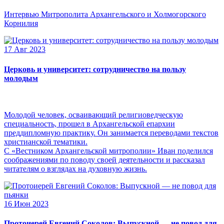
Интервью Митрополита Архангельского и Холмогорского
Корнилия
17 Авг 2023
Церковь и университет: сотрудничество на пользу
молодым
Молодой человек, осваивающий религиоведческую
специальность, прошел в Архангельской епархии
преддипломную практику. Он занимается переводами текстов
христианской тематики.
С «Вестником Архангельской митрополии» Иван поделился
соображениями по поводу своей деятельности и рассказал
читателям о взглядах на духовную жизнь.
16 Июн 2023
Протоиерей Евгений Соколов: Выпускной — не повод для