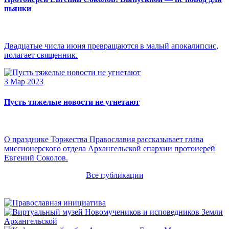
пьянки
Двадцатые числа июня превращаются в малый апокалипсис,
полагает священник.
3 Мар 2023
Пусть тяжелые новости не угнетают
О празднике Торжества Православия рассказывает глава
миссионерского отдела Архангельской епархии протоиерей
Евгений Соколов.
Все публикации