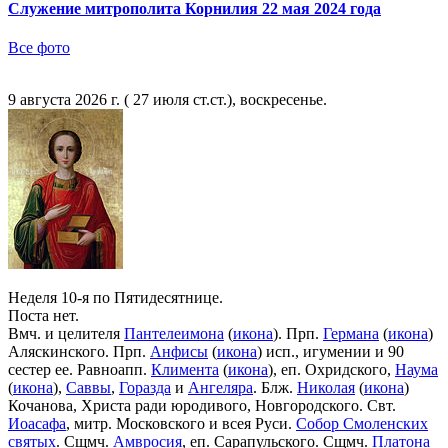
Служение митрополита Корнилия 22 мая 2024 года
Все фото
9 августа 2026 г. ( 27 июля ст.ст.), воскресенье.
Неделя 10-я по Пятидесятнице.
Поста нет.
Вмч. и целителя
Пантелеимона
(
икона
). Прп.
Германа
(
икона
)
Аляскинского. Прп.
Анфисы
(
икона
) исп., игумении и 90
сестер ее. Равноапп.
Климента
(
икона
), еп. Охридского,
Наума
(
икона
),
Саввы
,
Горазда
и
Ангеляра
. Блж.
Николая
(
икона
)
Кочанова, Христа ради юродивого, Новгородского. Свт.
Иоасафа
, митр. Московского и всея Руси.
Собор Смоленских
святых
. Сщмч.
Амвросия
, еп. Сарапульского. Сщмч.
Платона