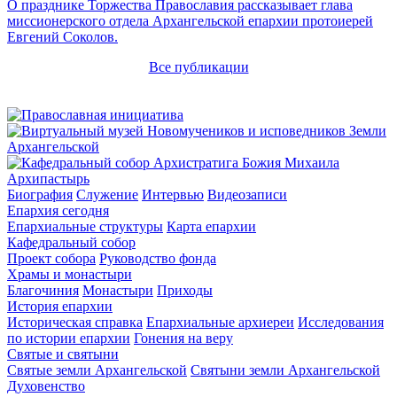
О празднике Торжества Православия рассказывает глава
миссионерского отдела Архангельской епархии протоиерей
Евгений Соколов.
Все публикации
Архипастырь
Биография
Служение
Интервью
Видеозаписи
Епархия сегодня
Епархиальные структуры
Карта епархии
Кафедральный собор
Проект собора
Руководство фонда
Храмы и монастыри
Благочиния
Монастыри
Приходы
История епархии
Историческая справка
Епархиальные архиереи
Исследования
по истории епархии
Гонения на веру
Святые и святыни
Святые земли Архангельской
Святыни земли Архангельской
Духовенство