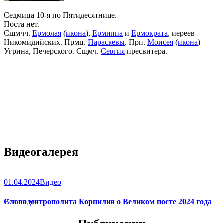
Седмица 10-я по Пятидесятнице.
Поста нет.
Сщмчч.
Ермолая
(
икона
),
Ермиппа
и
Ермократа
, иереев
Никомидийских. Прмц.
Параскевы
. Прп.
Моисея
(
икона
)
Угрина, Печерского. Сщмч.
Сергия
пресвитера.
Видеогалерея
01.04.2024
Видео
Слово митрополита Корнилия о Великом посте 2024 года
Все видео