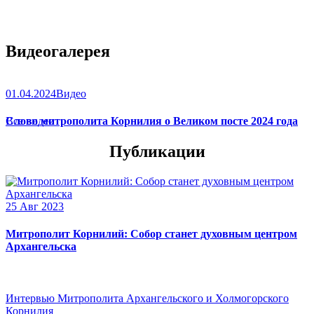
Видеогалерея
01.04.2024
Видео
Слово митрополита Корнилия о Великом посте 2024 года
Все видео
Публикации
25 Авг 2023
Митрополит Корнилий: Собор станет духовным центром
Архангельска
Интервью Митрополита Архангельского и Холмогорского
Корнилия