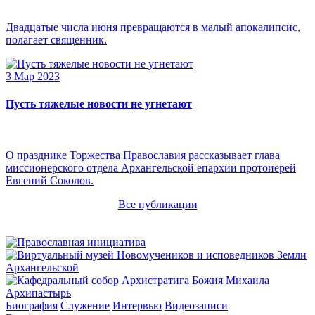
Двадцатые числа июня превращаются в малый апокалипсис,
полагает священник.
3 Мар 2023
Пусть тяжелые новости не угнетают
О празднике Торжества Православия рассказывает глава
миссионерского отдела Архангельской епархии протоиерей
Евгений Соколов.
Все публикации
Архипастырь
Биография
Служение
Интервью
Видеозаписи