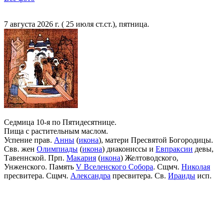
7 августа 2026 г. ( 25 июля ст.ст.), пятница.
Седмица 10-я по Пятидесятнице.
Пища с растительным маслом.
Успение прав.
Анны
(
икона
), матери Пресвятой Богородицы.
Свв. жен
Олимпиады
(
икона
) диакониссы и
Евпраксии
девы,
Тавеннской. Прп.
Макария
(
икона
) Желтоводского,
Унженского. Память
V Вселенского Собора
. Сщмч.
Николая
пресвитера. Сщмч.
Александра
пресвитера. Св.
Ираиды
исп.