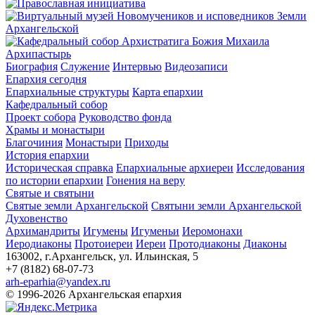
Архипастырь
Биография
Служение
Интервью
Видеозаписи
Епархия сегодня
Епархиальные структуры
Карта епархии
Кафедральный собор
Проект собора
Руководство фонда
Храмы и монастыри
Благочиния
Монастыри
Приходы
История епархии
Историческая справка
Епархиальные архиереи
Исследования
по истории епархии
Гонения на веру
Святые и святыни
Святые земли Архангельской
Святыни земли Архангельской
Духовенство
Архимандриты
Игумены
Игуменьи
Иеромонахи
Иеродиаконы
Протоиереи
Иереи
Протодиаконы
Диаконы
163002, г.Архангельск, ул. Ильинская, 5
+7 (8182) 68-07-73
arh-eparhia@yandex.ru
© 1996-2026 Архангельская епархия