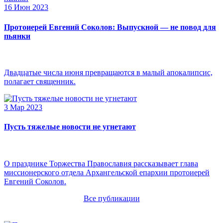
16 Июн 2023
Протоиерей Евгений Соколов: Выпускной — не повод для
пьянки
Двадцатые числа июня превращаются в малый апокалипсис,
полагает священник.
3 Мар 2023
Пусть тяжелые новости не угнетают
О празднике Торжества Православия рассказывает глава
миссионерского отдела Архангельской епархии протоиерей
Евгений Соколов.
Все публикации