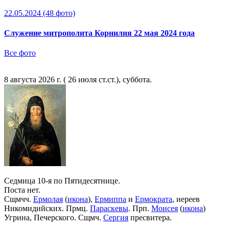
22.05.2024
(48 фото)
Служение митрополита Корнилия 22 мая 2024 года
Все фото
8 августа 2026 г. ( 26 июля ст.ст.), суббота.
Седмица 10-я по Пятидесятнице.
Поста нет.
Сщмчч.
Ермолая
(
икона
),
Ермиппа
и
Ермократа
, иереев
Никомидийских. Прмц.
Параскевы
. Прп.
Моисея
(
икона
)
Угрина, Печерского. Сщмч.
Сергия
пресвитера.