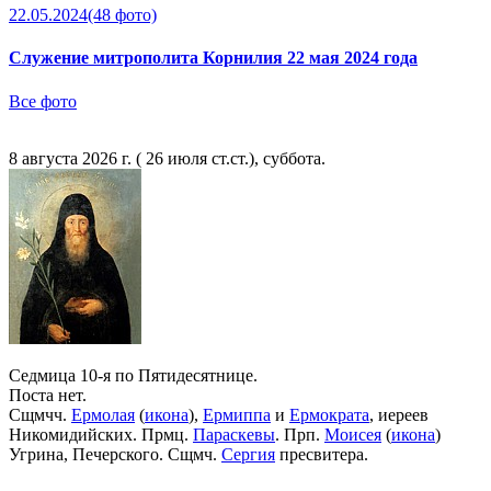
22.05.2024
(48 фото)
Служение митрополита Корнилия 22 мая 2024 года
Все фото
8 августа 2026 г. ( 26 июля ст.ст.), суббота.
Седмица 10-я по Пятидесятнице.
Поста нет.
Сщмчч.
Ермолая
(
икона
),
Ермиппа
и
Ермократа
, иереев
Никомидийских. Прмц.
Параскевы
. Прп.
Моисея
(
икона
)
Угрина, Печерского. Сщмч.
Сергия
пресвитера.