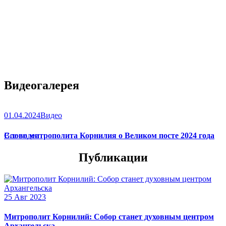
Видеогалерея
01.04.2024
Видео
Слово митрополита Корнилия о Великом посте 2024 года
Все видео
Публикации
25 Авг 2023
Митрополит Корнилий: Собор станет духовным центром
Архангельска