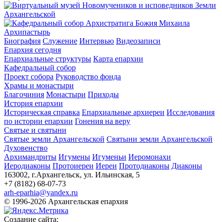
Архипастырь
Биография
Служение
Интервью
Видеозаписи
Епархия сегодня
Епархиальные структуры
Карта епархии
Кафедральный собор
Проект собора
Руководство фонда
Храмы и монастыри
Благочиния
Монастыри
Приходы
История епархии
Историческая справка
Епархиальные архиереи
Исследования
по истории епархии
Гонения на веру
Святые и святыни
Святые земли Архангельской
Святыни земли Архангельской
Духовенство
Архимандриты
Игумены
Игуменьи
Иеромонахи
Иеродиаконы
Протоиереи
Иереи
Протодиаконы
Диаконы
163002, г.Архангельск, ул. Ильинская, 5
+7 (8182) 68-07-73
arh-eparhia@yandex.ru
© 1996-2026 Архангельская епархия
Создание сайта: