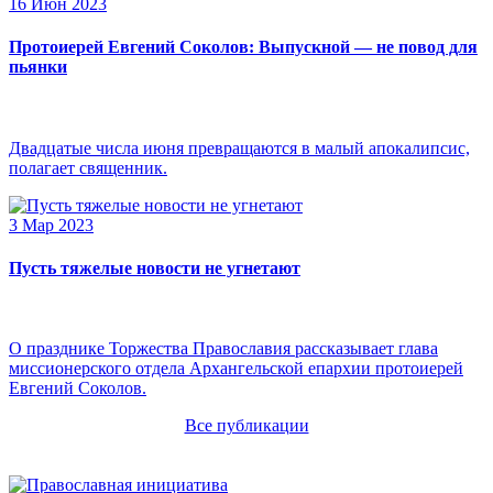
16 Июн 2023
Протоиерей Евгений Соколов: Выпускной — не повод для
пьянки
Двадцатые числа июня превращаются в малый апокалипсис,
полагает священник.
3 Мар 2023
Пусть тяжелые новости не угнетают
О празднике Торжества Православия рассказывает глава
миссионерского отдела Архангельской епархии протоиерей
Евгений Соколов.
Все публикации