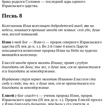
брака родился Соломон — последний царь единого
Израильского царства.
Песнь 8
Колесничник Илия колесницею добродетелей вшед, яко на
небеса, ношашеся превыше иногда от земных: сего убо, душе
моя, восход помышляй.
Илия
(«мой Бог — Яхве») — пророк северного Израильского
царства (IX век до н. э.). Во 2-й главе 4 книги Царств
описывается вознесение пророка Илии на Небо на чудесно
явившейся колеснице.
Елиссей иногда прием милоть Илиину, прият сугубую
благодать от Бога; ты же, о душе моя, сея не причастилася
еси благодати за невоздержание.
Иорданова струя первее милотию Илииною Елиссеем ста
сюду и сюду; ты же, о душе моя, сея не причастилася еси
благодати за невоздержание.
Елисей
(«Бог спасёт») — ученик пророка Илии, пророк
Израильского царства (IX век до н. э.). Пророк Елисей просил
у Илии благодать большую, чем была у его учителя, и