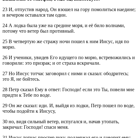
23 И, отпустив народ, Он взошел на гору помолиться наедине;
и вечером оставался там один.
24 А лодка была уже на средине моря, и её било волнами,
потому что ветер был противный.
25 В четвертую же стражу ночи пошел к ним Иисус, идя по
морю.
26 И ученики, увидев Его идущего по морю, встревожились и
говорили: это призрак; и от страха вскричали.
27 Но Иисус тотчас заговорил с ними и сказал: ободритесь;
это Я, не бойтесь.
28 Петр сказал Ему в ответ: Господи! если это Ты, повели мне
придти к Тебе по воде.
29 Он же сказал: иди. И, выйдя из лодки, Петр пошел по воде,
чтобы подойти к Иисусу,
30 но, видя сильный ветер, испугался и, начав утопать,
закричал: Господи! спаси меня.
31 Иисус тотчас простер руку, поддержал его и говорит ему: