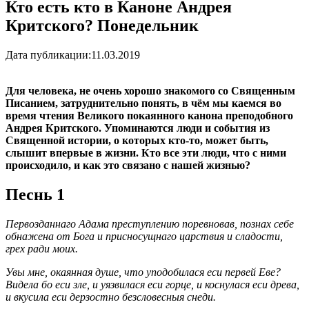
Кто есть кто в Каноне Андрея
Критского? Понедельник
Дата публикации:
11.03.2019
Для человека, не очень хорошо знакомого со Священным
Писанием, затруднительно понять, в чём мы каемся во
время чтения Великого покаянного канона преподобного
Андрея Критского. Упоминаются люди и события из
Священной истории, о которых кто-то, может быть,
слышит впервые в жизни. Кто все эти люди, что с ними
происходило, и как это связано с нашей жизнью?
Песнь 1
Первозданнаго Адама преступлению поревновав, познах себе
обнажена от Бога и присносущнаго царствия и сладости,
грех ради моих.
Увы мне, окаянная душе, что уподобилася еси первей Еве?
Видела бо еси зле, и уязвилася еси горце, и коснулася еси древа,
и вкусила еси дерзостно безсловесныя снеди.