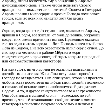
Аврааму, чтобы возвестить ему о рождении у Авраама
долгожданного сына, а также чтобы испытать Своего
праведника — пожалеет ли он жителей Содома и Гоморры?
Авраам проявил милосердие и просил Господа помиловать
города, если во всех них найдётся хотя бы десять
праведников.
Однако, когда два из трёх странников, явившихся Аврааму,
пришли в Содом, все жители, от мала до велика, собрались
вокруг них, желая причинить им зло. Праведным оказался
только один житель города — Лот. Господь вывел семейство
Лота из Содома, а на всю окрестность излил серу с огнём. До
сих пор эта местность в районе Мёртвого моря
свидетельствует о произошедшей здесь когда-то природной
или сверхъестественной катастрофе.
Ни жена Лота, ни его дочери не оказались праведными и
достойными спасения. Жена Лота ослушалась просьбы
Господа не оглядываться. Она оглянулась, чтобы из простого
любопытства посмотреть на гибель тысяч людей, а возможно,
и сожалея об оставленном полюбившемся ей развратном
Содоме. И то, и другое свидетельствовало о её греховности.
Она обратилась в соляной столп — возможно, по той
причине, что всё остановившее своё движение в момент
катастрофы мгновенно покрывалось солью и пеплом и