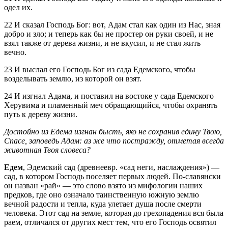
одел их.
22 И сказал Господь Бог: вот, Адам стал как один из Нас, зная
добро и зло; и теперь как бы не простер он руки своей, и не
взял также от дерева жизни, и не вкусил, и не стал жить
вечно.
23 И выслал его Господь Бог из сада Едемского, чтобы
возделывать землю, из которой он взят.
24 И изгнал Адама, и поставил на востоке у сада Едемского
Херувима и пламенный меч обращающийся, чтобы охранять
путь к дереву жизни.
Достойно из Едема изгнан бысть, яко не сохранив едину Твою,
Спасе, заповедь Адам: аз же что постражду, отметая всегда
животная Твоя словеса?
Едем
, Эдемский сад (древнеевр. «сад неги, наслаждения») —
сад, в котором Господь поселяет первых людей. По-славянски
он назван «рай» — это слово взято из мифологии наших
предков, где оно означало таинственную южную землю
вечной радости и тепла, куда улетает душа после смерти
человека. Этот сад на земле, которая до грехопадения вся была
раем, отличался от других мест тем, что его Господь освятил