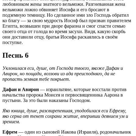
любовником жены знатного вельможи. Разгневанная жена
вельможи ложно обвиняет Иосифа и его бросают в
подземную темницу. Но сделанное ими зло Господь обратил
ко благу — за свою мудрость Иосиф был призван правителем
Египта, возвышен при дворе фараона и смог спасти семью
своего отца от голода во время засухи. Видя, какую скорбь
они доставили отцу, братья Иосифа раскаялись в своём
поступке.
Песнь 6
Уклонилася еси, душе, от Господа твоего, якоже Дафан и
Авирон, но пощади, воззови из ада преисподняго, да не
пропасть земная тебе покрыет.
Дафан и Авирон
— израильтяне, которые восстали против
начальства пророка Моисея и первосвященника Аарона в
пустыни. За это были наказаны Господом.
Яко юница, душе, разсвирепевшая, уподобилася еси Ефрему,
яко серна от тенет сохрани житие, вперивши деянием ум и
зрением.
Ефрем
— один из сыновей Иакова (Израиля), родоначальник