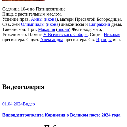
Седмица 10-я по Пятидесятнице.
Пища с растительным маслом.
Успение прав.
Анны
(
икона
), матери Пресвятой Богородицы.
Свв. жен
Олимпиады
(
икона
) диакониссы и
Евпраксии
девы,
Тавеннской. Прп.
Макария
(
икона
) Желтоводского,
Унженского. Память
V Вселенского Собора
. Сщмч.
Николая
пресвитера. Сщмч.
Александра
пресвитера. Св.
Ираиды
исп.
Видеогалерея
01.04.2024
Видео
Слово митрополита Корнилия о Великом посте 2024 года
Все видео