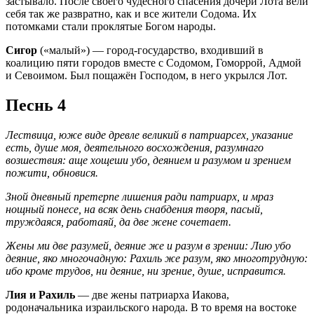
застывало. После своего чудесного спасения дочери Лота вели
себя так же развратно, как и все жители Содома. Их
потомками стали проклятые Богом народы.
Сигор
(«малый») — город-государство, входивший в
коалицию пяти городов вместе с Содомом, Гоморрой, Адмой
и Севоимом. Был пощажён Господом, в него укрылся Лот.
Песнь 4
Лествица, юже виде древле великий в патриарсех, указание
есть, душе моя, деятельного восхождения, разумнаго
возшествия: аще хощеши убо, деянием и разумом и зрением
пожити, обновися.
Зной дневный претерпе лишения ради патриарх, и мраз
нощный понесе, на всяк день снабдения творя, пасый,
труждаяся, работаяй, да две жене сочетает.
Жены ми две разумей, деяние же и разум в зрении: Лию убо
деяние, яко многочадную: Рахиль же разум, яко многотрудную:
ибо кроме трудов, ни деяние, ни зрение, душе, исправится.
Лия и Рахиль
— две жены патриарха Иакова,
родоначальника израильского народа. В то время на востоке