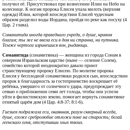
получил её. Присутствовал при вознесении Илии на Небо на
колеснице. К ногам пророка Елисея упала милоть (верхняя
одежда) Илии, которой впоследствии Елисей чудесным
образом разделил воды Иордана, пройдя по реке как посуху (4
Цар. 2 глава).
Соманитида иногда праведнаго учреди, о душе, нравом
благим; ты же не ввела еси в дом ни странна, ни путника.
Темже чертога изринешися вон, рыдающи.
Соманитида
(сонамитянка) — женщина из города Сонам в
северном Израильском царстве (ныне — селение Солем),
семейство которой неоднократно давало приют
странствующему пророку Елисею. По молитве пророка
Елисея у бесплодной сонамитянки родился сын, впоследствии
пророк в благодарность за гостеприимство воскрешает её
ребёнка, умершего от солнечного удара, предупреждает эту
семью о приближении семи лет голода, чтобы они успели
уйти в филистимскую землю, помогает вернуть сонамитянке
отнятый царём дом (4 Цар. 4:8-37; 8:1-6).
Гиезиев подражала еси, окаянная, разум скверный всегда,
душе, егоже сребролюбие отложи поне на старость; бегай
геенскаго огня, отступивши злых твоих.