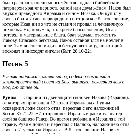
было распространено многожёнство, однако библейские
патриархи хранят верность одной или двум жёнам. Иаков был
внуком праведного Авраама и сыном Исаака. Он купил у
своего брата Исава первородство и отцовское благословение,
которые Исав ни во что не ставил и продал за чечевичную
похлёбку. Но, подумав, что кроме благословения, Исав
потерял и материальные блага, брат задумал отомстить
Иакову. Спасаясь бегством, Иаков остановился на ночлег в
поле. Там во сне он видит небесную лествицу, по которой
восходят и нисходят ангелы (Быт. 28:10-22).
Песнь 5
Рувима подражая, окаянный аз, содеях бззаконный и
законопреступный совет на Бога вышняго, осквернив ложе
мое, яко отчее он.
Рувим
— старший из двенадцати сыновей Иакова (Израиля),
от которых произошли 12 колен Израилевых. Рувим
осквернил ложе своего отца, переспав с его наложницей.
Бытие 35:21-22: «И отправился Израиль и раскинул шатер
свой за башнею Гадер. Во время пребывания Израиля в той
стране, Рувим пошел и переспал с Валлою, наложницею отца
своего. И услышал Израиль». В благословении Иаковым