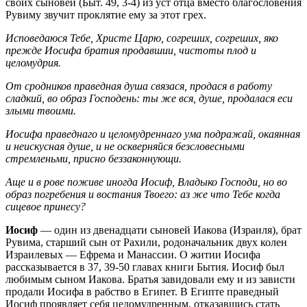
своих сыновей (Быт. 49, 3-4) из уст отца вместо благословения
Рувиму звучит проклятие ему за этот грех.
Исповедаюся Тебе, Христе Царю, согреших, согреших, яко
прежде Иосифа братия продавшии, чистоты плод и
целомудрия.
От сродников праведная душа связася, продася в работу
сладкий, во образ Господень: ты же вся, душе, продалася еси
злыми твоими.
Иосифа праведнаго и целомудреннаго ума подражай, окаянная
и неискусная душе, и не оскверняйся безсловесными
стремленьми, присно беззаконнующи.
Аще и в рове поживе иногда Иосиф, Владыко Господи, но во
образ погребения и востания Твоего: аз же что Тебе когда
сицевое принесу?
Иосиф
— один из двенадцати сыновей Иакова (Израиля), брат
Рувима, старший сын от Рахили, родоначальник двух колен
Израилевых — Ефрема и Манассии. О житии Иосифа
рассказывается в 37, 39-50 главах книги Бытия. Иосиф был
любимым сыном Иакова. Братья завидовали ему и из зависти
продали Иосифа в рабство в Египет. В Египте праведный
Иосиф проявляет себя целомудренным, отказавшись стать