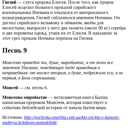
Гиезий
— слуга пророка Елисея. После того, как пророк
Елисей исцелил больного проказой сирийского
военачальника Неемана и отказался от материального
вознаграждения, Гиезий соблазнился имением Неемана. Он
догнал сирийского вельможу и обманом, якобы для
милостыни, выпросил у него два таланта (около 90 кг) серебра
и две перемены одежд, утаив их от Елисея. В наказание за
этот грех проказа Неемана перешла на Гиезия.
Песнь 9
Моисеово приведох ти, душе, миробытие, и от того все
заветное Писание, поведающее тебе праведныя и
неправедныя: от нихже вторыя, о душе, подражала еси, а не
первыя, в Бога согрешивши.
Моисей
— см. песнь 6.
Моисеово миробытие
— ветхозаветная книга Бытия,
написанная пророком Моисеем, которая повествует о
событиях библейской истории от начала бытия мира.
Источник:
http://gorlovka-eparhia.com.ua/kto-est-kto-v-kanone-
andreya-kritskogo-ponedelnik/