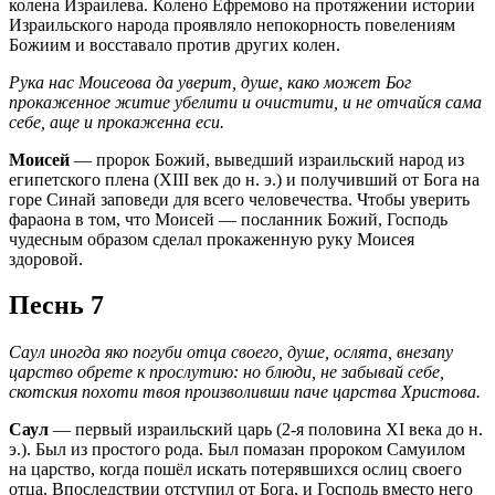
колена Израилева. Колено Ефремово на протяжении истории
Израильского народа проявляло непокорность повелениям
Божиим и восставало против других колен.
Рука нас Моисеова да уверит, душе, како может Бог
прокаженное житие убелити и очистити, и не отчайся сама
себе, аще и прокаженна еси.
Моисей
— пророк Божий, выведший израильский народ из
египетского плена (XIII век до н. э.) и получивший от Бога на
горе Синай заповеди для всего человечества. Чтобы уверить
фараона в том, что Моисей — посланник Божий, Господь
чудесным образом сделал прокаженную руку Моисея
здоровой.
Песнь 7
Саул иногда яко погуби отца своего, душе, ослята, внезапу
царство обрете к прослутию: но блюди, не забывай себе,
скотския похоти твоя произволивши паче царства Христова.
Саул
— первый израильский царь (2-я половина XI века до н.
э.). Был из простого рода. Был помазан пророком Самуилом
на царство, когда пошёл искать потерявшихся ослиц своего
отца. Впоследствии отступил от Бога, и Господь вместо него