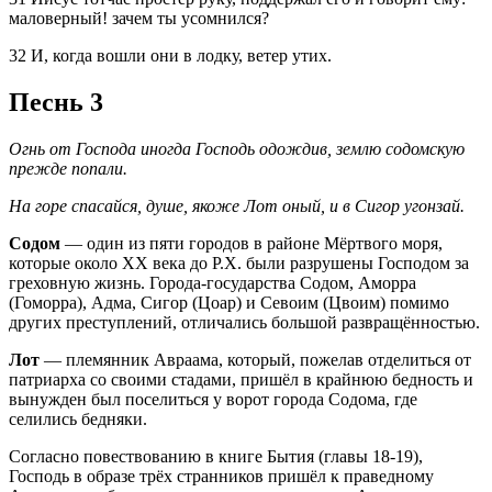
маловерный! зачем ты усомнился?
32 И, когда вошли они в лодку, ветер утих.
Песнь 3
Огнь от Господа иногда Господь одождив, землю содомскую
прежде попали.
На горе спасайся, душе, якоже Лот оный, и в Сигор угонзай.
Содом
— один из пяти городов в районе Мёртвого моря,
которые около ХХ века до Р.Х. были разрушены Господом за
греховную жизнь. Города-государства Содом, Аморра
(Гоморра), Адма, Сигор (Цоар) и Севоим (Цвоим) помимо
других преступлений, отличались большой развращённостью.
Лот
— племянник Авраама, который, пожелав отделиться от
патриарха со своими стадами, пришёл в крайнюю бедность и
вынужден был поселиться у ворот города Содома, где
селились бедняки.
Согласно повествованию в книге Бытия (главы 18-19),
Господь в образе трёх странников пришёл к праведному