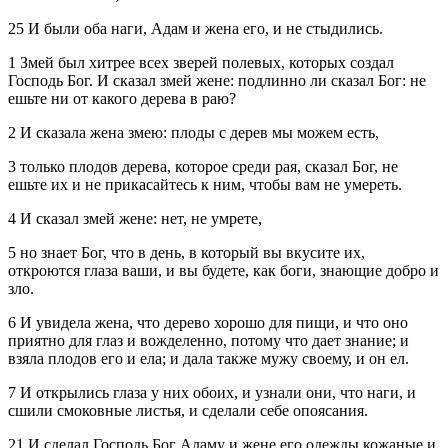
25 И были оба наги, Адам и жена его, и не стыдились.
1 Змей был хитрее всех зверей полевых, которых создал
Господь Бог. И сказал змей жене: подлинно ли сказал Бог: не
ешьте ни от какого дерева в раю?
2 И сказала жена змею: плоды с дерев мы можем есть,
3 только плодов дерева, которое среди рая, сказал Бог, не
ешьте их и не прикасайтесь к ним, чтобы вам не умереть.
4 И сказал змей жене: нет, не умрете,
5 но знает Бог, что в день, в который вы вкусите их,
откроются глаза ваши, и вы будете, как боги, знающие добро и
зло.
6 И увидела жена, что дерево хорошо для пищи, и что оно
приятно для глаз и вожделенно, потому что дает знание; и
взяла плодов его и ела; и дала также мужу своему, и он ел.
7 И открылись глаза у них обоих, и узнали они, что наги, и
сшили смоковные листья, и сделали себе опоясания.
21 И сделал Господь Бог Адаму и жене его одежды кожаные и