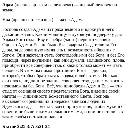
Адам
(древнеевр. «земля, человек») — первый человек на
земле.
Ева
(древнеевр. «жизнь») — жена Адама.
Господь создал Адама из праха земного и вдохнул в него
дыхание жизни. Как помощницу и духовную поддержку для
Адама Бог создал Еву из ребра (части) первого человека.
Однако Адам и Ева не были благодарны Создателю за Его
дары, за дарованную им жизнь и возможность общения с
Богом. Они захотели стать богоподобными без Бога, и без Его
помощи, через вкушение, как они думали, волшебного, плода,
приобрести все совершенства, о каких только может мечтать
человек. В этом им помог противник Бога — диавол,
который, чтобы обратиться к людям, вошёл в змея. Но, как
оказалось, подлинное знание, совершенство, да и сама жизнь
невозможны без Бога. Всё, что приобрели Адам и Ева — это
стыд от сознания своего предательства Бога, видение своей
наготы — лишённости Божественного Света. Господь
высылает согрешивших и нераскаявшихся людей из
Эдемского сада — места Своего присутствия, чтобы муки их
совести не были такими невыносимыми, и они не остались в
таком своём состоянии навеки.
Бытие 2:25-3:7; 3:21-24