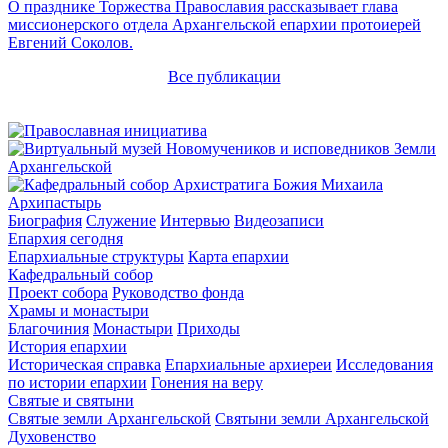
О празднике Торжества Православия рассказывает глава
миссионерского отдела Архангельской епархии протоиерей
Евгений Соколов.
Все публикации
Архипастырь
Биография
Служение
Интервью
Видеозаписи
Епархия сегодня
Епархиальные структуры
Карта епархии
Кафедральный собор
Проект собора
Руководство фонда
Храмы и монастыри
Благочиния
Монастыри
Приходы
История епархии
Историческая справка
Епархиальные архиереи
Исследования
по истории епархии
Гонения на веру
Святые и святыни
Святые земли Архангельской
Святыни земли Архангельской
Духовенство