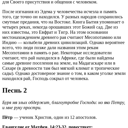
для Своего присутствия и общения с человеком.
После изгнания из Эдема у человечества исчезла и память
того, где точно он находился. У разных народов сохранились
смутные предания, что на Востоке. Книга Бытия упоминает о
четырех реках, некогда орошавших этот Божий сад. Две из
них известны, это Евфрат и Тигр. На этом основании
местонахождением древнего рая считают Месопотамию или
Индию — колыбели древних цивилизаций. Однако вероятнее
всего, что люди позже дали названия этим рекам
Месопотамии в память о рае. Некоторые исследователи
считают, что рай находился в Африке, где были найдены
самые древние поселения на земле, на Мадагаскаре или в
Сахаре (в древности там был мягкий климат и тропические
сады). Однако достоверное знание о том, в каком уголке земли
находился рай, Господь сокрыл от человека.
Песнь 2
Буря мя злых обдержит, благоутробне Господи: но яко Петру,
и мне руку простри.
Пётр
— ученик Христов, один из 12 апостолов.
Евангелие от Матфея, 14:23-32, повествует: