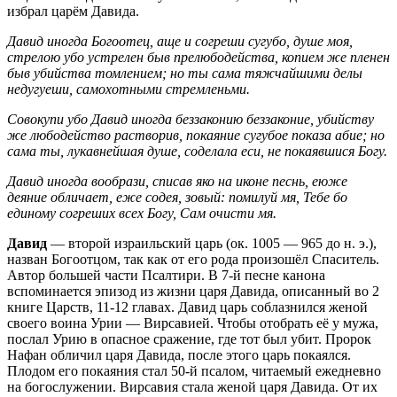
избрал царём Давида.
Давид иногда Богоотец, аще и согреши сугубо, душе моя,
стрелою убо устрелен быв прелюбодейства, копием же пленен
быв убийства томлением; но ты сама тяжчайшими делы
недугуеши, самохотными стремленьми.
Совокупи убо Давид иногда беззаконию беззаконие, убийству
же любодейство растворив, покаяние сугубое показа абие; но
сама ты, лукавнейшая душе, соделала еси, не покаявшися Богу.
Давид иногда вообрази, списав яко на иконе песнь, еюже
деяние обличает, еже содея, зовый: помилуй мя, Тебе бо
единому согреших всех Богу, Сам очисти мя.
Давид
— второй израильский царь (ок. 1005 — 965 до н. э.),
назван Богоотцом, так как от его рода произошёл Спаситель.
Автор большей части Псалтири. В 7-й песне канона
вспоминается эпизод из жизни царя Давида, описанный во 2
книге Царств, 11-12 главах. Давид царь соблазнился женой
своего воина Урии — Вирсавией. Чтобы отобрать её у мужа,
послал Урию в опасное сражение, где тот был убит. Пророк
Нафан обличил царя Давида, после этого царь покаялся.
Плодом его покаяния стал 50-й псалом, читаемый ежедневно
на богослужении. Вирсавия стала женой царя Давида. От их