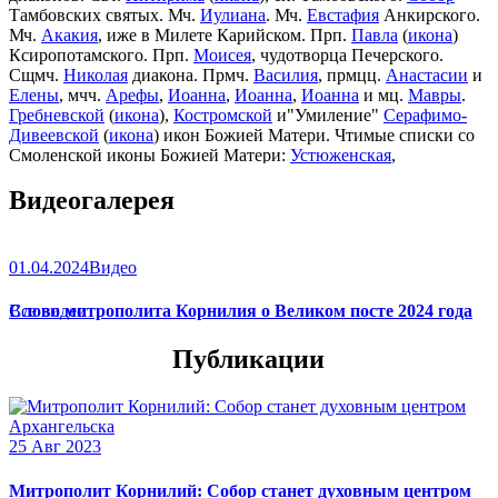
Тамбовских святых. Мч.
Иулиана
. Мч.
Евстафия
Анкирского.
Мч.
Акакия
, иже в Милете Карийском. Прп.
Павла
(
икона
)
Ксиропотамского. Прп.
Моисея
, чудотворца Печерского.
Сщмч.
Николая
диакона. Прмч.
Василия
, прмцц.
Анастасии
и
Елены
, мчч.
Арефы
,
Иоанна
,
Иоанна
,
Иоанна
и мц.
Мавры
.
Гребневской
(
икона
),
Костромской
и"Умиление"
Серафимо-
Дивеевской
(
икона
) икон Божией Матери. Чтимые списки со
Смоленской иконы Божией Матери:
Устюженская
,
Выдропусская
,
Христофоровская
,
Супрасльская
,
Югская
Видеогалерея
(
икона
),
Игрицкая
,
Шуйская
(
икона
),
Седмиезерная
,
Сергиевская
(в Троице-Сергиевой Лавре).
01.04.2024
Видео
Слово митрополита Корнилия о Великом посте 2024 года
Все видео
Публикации
25 Авг 2023
Митрополит Корнилий: Собор станет духовным центром