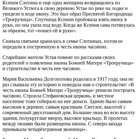
Ксения Слотина и еще одна женщина возвращались из
Великого Устюга в свою деревню Устье по реке на лодке и
увидели в воде икону. Это был образ Пресвятой Богородицы
«Троеручица». Спутница Ксении пробовала взять икону в
руки, но она ушла под воду. Когда же Ксения сама потянулась
за образом, тот «пошел ей в руки».
Сначала святыня хранилась в семье Слотиных, потом ее
передали в построенную в честь иконы часовню.
Старейшие жители Устья помнят по рассказам своих
родителей о появлении иконы Божией Матери «Троеручица»
и строительстве в честь нее часовни.
Мария Васильевна Долгополова родилась в 1917 году, она не
раз слышала эту историю и поведала нам о строительстве: «В
честь иконы Божьей Матери «Троеручица» решили построить
часовню. Строила Стефановская церковь, и местное
население тоже собирало на нее деньги. Здание было самым
высоким в деревне, самым красивым. Светлое, высотой с
современный двухэтажный дом. Большие окна во всю высоту
здания, полукруглые вверху, высокое крыльцо. В пролетах
между окнами были размещены иконы. С северо-запада
примыкала четырёхгранная звонница».