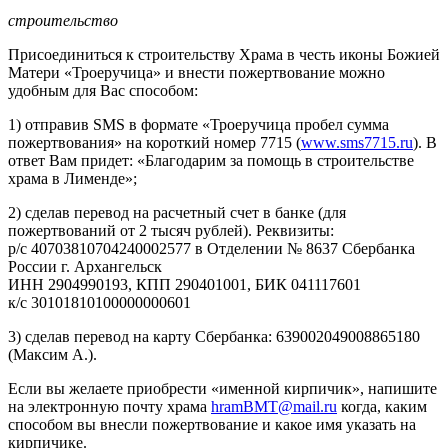
строительство
Присоединиться к строительству Храма в честь иконы Божией
Матери «Троеручица» и внести пожертвование можно
удобным для Вас способом:
1) отправив SMS в формате «Троеручица пробел сумма
пожертвования» на короткий номер 7715 (
www.sms7715.ru
). В
ответ Вам придет: «Благодарим за помощь в строительстве
храма в Лименде»;
2) сделав перевод на расчетный счет в банке (для
пожертвований от 2 тысяч рублей). Реквизиты:
р/с 40703810704240002577 в Отделении № 8637 Сбербанка
России г. Архангельск
ИНН 2904990193, КПП 290401001, БИК 041117601
к/с 30101810100000000601
3) сделав перевод на карту Сбербанка: 639002049008865180
(Максим А.).
Если вы желаете приобрести «именной кирпичик», напишите
на электронную почту храма
hramBMT@mail.ru
когда, каким
способом вы внесли пожертвование и какое имя указать на
кирпичике.