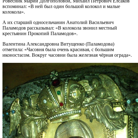
Ровесник Марии Долгополовой, Михаил Петрович Елсаков
вспоминал: «В ней был один большой колокол и малые
колокола».
А их старший односельчанин Анатолий Васильевич
Паламодов рассказывал: «В колокола звонил местный
крестьянин Прокопий Паламодов».
Валентина Александровна Витущенко (Паламодова)
отметила: «Часовня была очень красивая, с большим
иконостасом. Вокруг часовни была железная чёрная ограда».