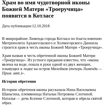
Храм во имя чудотворной иконы
Божией Матери «Троеручица»
появится в Котласе
Дата публикации:
12.10.2018
В микрорайоне Лименда города Котласа по благословению
Митрополита Архангельского и Холмогорского Даниила
строится храм в честь иконы Божией Матери «Троеручица».
Храм назван в честь обретенной иконы Божией Матери
«Троеручица». Из устного предания известно, что «икона
явлена на воде, пошла в руки одной из двух женщин,
плывущих в лодке на остров Михейков (
теперь Лименда —
Прим. авт.
)».
История обретения
Историю обретения иконы рассказала Нина Васильевна
Шаньгина, племянница Натальи Петровны Слотиной.
Наталья — дочь Ксении Слотиной, которая и обрела святой
образ.