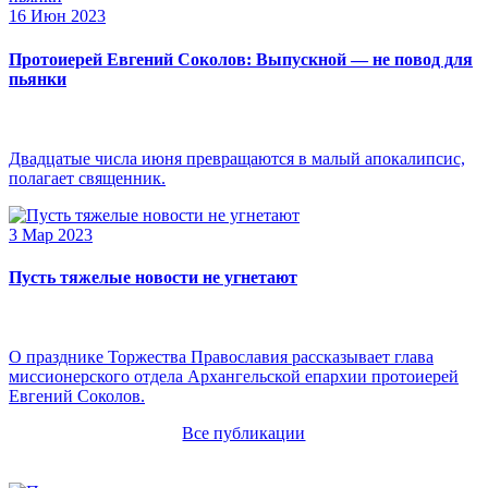
16 Июн 2023
Протоиерей Евгений Соколов: Выпускной — не повод для
пьянки
Двадцатые числа июня превращаются в малый апокалипсис,
полагает священник.
3 Мар 2023
Пусть тяжелые новости не угнетают
О празднике Торжества Православия рассказывает глава
миссионерского отдела Архангельской епархии протоиерей
Евгений Соколов.
Все публикации