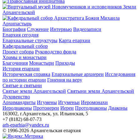
Архипастырь
Биография
Служение
Интервью
Видеозаписи
Епархия сегодня
Епархиальные структуры
Карта епархии
Кафедральный собор
Проект собора
Руководство фонда
Храмы и монастыри
Благочиния
Монастыри
Приходы
История епархии
Историческая справка
Епархиальные архиереи
Исследования
по истории епархии
Гонения на веру
Святые и святыни
Святые земли Архангельской
Святыни земли Архангельской
Духовенство
Архимандриты
Игумены
Игуменьи
Иеромонахи
Иеродиаконы
Протоиереи
Иереи
Протодиаконы
Диаконы
163002, г.Архангельск, ул. Ильинская, 5
+7 (8182) 68-07-73
arh-eparhia@yandex.ru
© 1996-2026 Архангельская епархия