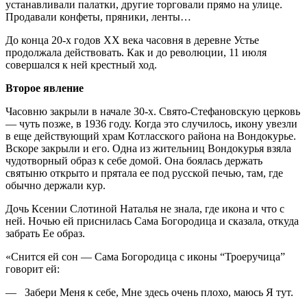
устанавливали палатки, другие торговали прямо на улице.
Продавали конфеты, пряники, ленты…
До конца 20-х годов ХХ века часовня в деревне Устье
продолжала действовать. Как и до революции, 11 июля
совершался к ней крестный ход.
Второе явление
Часовню закрыли в начале 30-х. Свято-Стефановскую церковь
— чуть позже, в 1936 году. Когда это случилось, икону увезли
в еще действующий храм Котласского района на Вондокурье.
Вскоре закрыли и его. Одна из жительниц Вондокурья взяла
чудотворный образ к себе домой. Она боялась держать
святыню открыто и прятала ее под русской печью, там, где
обычно держали кур.
Дочь Ксении Слотиной Наталья не знала, где икона и что с
ней. Ночью ей приснилась Сама Богородица и сказала, откуда
забрать Ее образ.
«Снится ей сон — Сама Богородица с иконы “Троеручица”
говорит ей:
— Забери Меня к себе, Мне здесь очень плохо, маюсь Я тут.