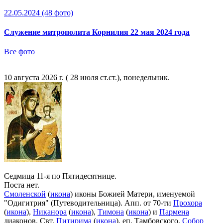
22.05.2024
(48 фото)
Служение митрополита Корнилия 22 мая 2024 года
Все фото
10 августа 2026 г. ( 28 июля ст.ст.), понедельник.
Седмица 11-я по Пятидесятнице.
Поста нет.
Смоленской
(
икона
) иконы Божией Матери, именуемой
"Одигитрия" (Путеводительница). Апп. от 70-ти
Прохора
(
икона
),
Никанора
(
икона
),
Тимона
(
икона
) и
Пармена
диаконов. Свт.
Питирима
(
икона
), еп. Тамбовского.
Собор