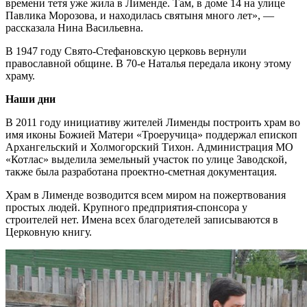
времени тетя уже жила в Лименде. Там, в доме 14 на улице
Павлика Морозова, и находилась святыня много лет», —
рассказала Нина Васильевна.
В 1947 году Свято-Стефановскую церковь вернули
православной общине. В 70-е Наталья передала икону этому
храму.
Наши дни
В 2011 году инициативу жителей Лименды построить храм во
имя иконы Божией Матери «Троеручица» поддержал епископ
Архангельский и Холмогорский Тихон. Администрация МО
«Котлас» выделила земельный участок по улице Заводской,
также была разработана проектно-сметная документация.
Храм в Лименде возводится всем миром на пожертвования
простых людей. Крупного предприятия-спонсора у
строителей нет. Имена всех благодетелей записываются в
Церковную книгу.