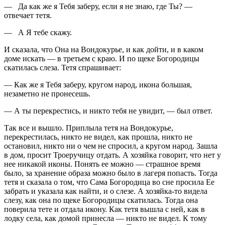
— Да как же я Тебя заберу, если я не знаю, где Ты? —
отвечает тетя.
— А Я тебе скажу.
И сказала, что Она на Вондокурье, и как дойти, и в каком
доме искать — в третьем с краю. И по щеке Богородицы
скатилась слеза. Тетя спрашивает:
— Как же я Тебя заберу, кругом народ, икона большая,
незаметно не пронесешь.
— А ты перекрестись, и никто тебя не увидит, — был ответ.
Так все и вышло. Приплыла тетя на Вондокурье,
перекрестилась, никто не видел, как прошла, никто не
остановил, никто ни о чем не спросил, а кругом народ. Зашла
в дом, просит Троеручицу отдать. А хозяйка говорит, что нет у
нее никакой иконы. Понять ее можно — страшное время
было, за хранение образа можно было в лагеря попасть. Тогда
тетя и сказала о том, что Сама Богородица во сне просила Ее
забрать и указала как найти, и о слезе. А хозяйка-то видела
слезу, как она по щеке Богородицы скатилась. Тогда она
поверила тете и отдала икону. Как тетя вышла с ней, как в
лодку села, как домой принесла — никто не видел. К тому