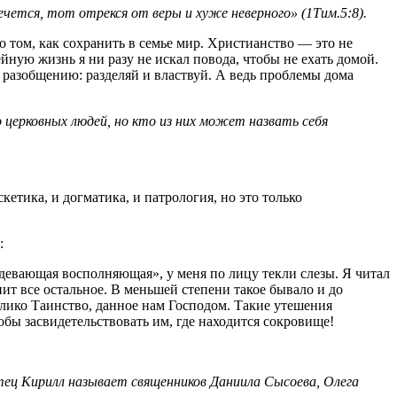
чется, тот отрекся от веры и хуже неверного» (1Тим.5:8).
о том, как сохранить в семье мир. Христианство — это не
ейную жизнь я ни разу не искал повода, чтобы не ехать домой.
 к разобщению: разделяй и властвуй. А ведь проблемы дома
 церковных людей, но кто из них может назвать себя
етика, и догматика, и патрология, но это только
:
девающая восполняющая», у меня по лицу текли слезы. Я читал
нит все остальное. В меньшей степени такое бывало и до
велико Таинство, данное нам Господом. Такие утешения
бы засвидетельствовать им, где находится сокровище!
отец Кирилл называет священников Даниила Сысоева, Олега