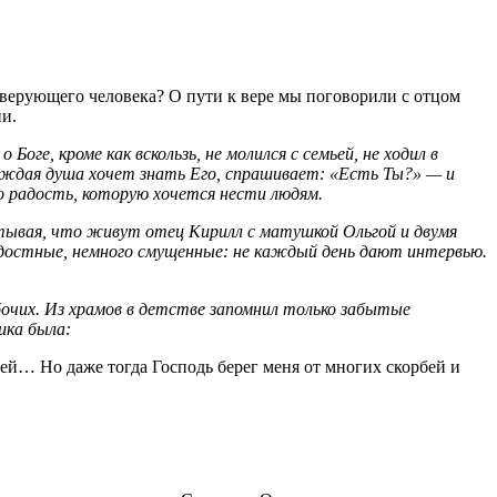
 верующего человека? О пути к вере мы поговорили с отцом
и.
ге, кроме как вскользь, не молился с семьей, не ходил в
 каждая душа хочет знать Его, спрашивает: «Есть Ты?» — и
о радость, которую хочется нести людям.
итывая, что живут отец Кирилл с матушкой Ольгой и двумя
достные, немного смущенные: не каждый день дают интервью.
бочих. Из храмов в детстве запомнил только забытые
ика была:
тей… Но даже тогда Господь берег меня от многих скорбей и