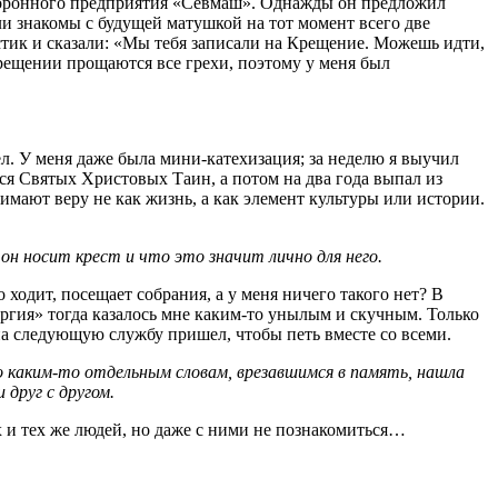
оборонного предприятия «Севмаш». Однажды он предложил
ли знакомы с будущей матушкой на тот момент всего две
естик и сказали: «Мы тебя записали на Крещение. Можешь идти,
 Крещении прощаются все грехи, поэтому у меня был
л. У меня даже была мини-катехизация; за неделю я выучил
лся Святых Христовых Таин, а потом на два года выпал из
имают веру не как жизнь, а как элемент культуры или истории.
он носит крест и что это значит лично для него.
 ходит, посещает собрания, а у меня ничего такого нет? В
ургия» тогда казалось мне каким-то унылым и скучным. Только
на следующую службу пришел, чтобы петь вместе со всеми.
по каким-то отдельным словам, врезавшимся в память, нашла
 друг с другом.
их и тех же людей, но даже с ними не познакомиться…