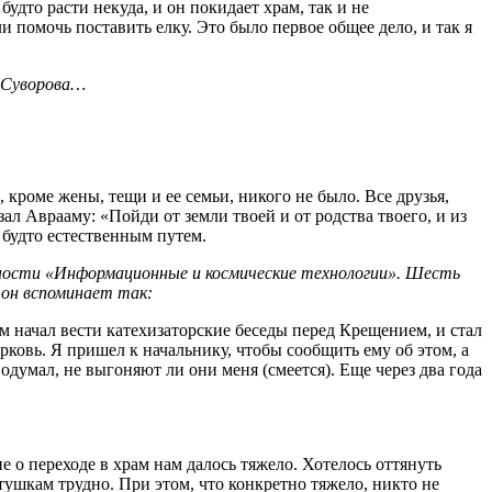
будто расти некуда, и он покидает храм, так и не
 помочь поставить елку. Это было первое общее дело, и так я
я Суворова…
, кроме жены, тещи и ее семьи, никого не было. Все друзья,
зал Аврааму: «Пойди от земли твоей и от родства твоего, и из
 будто естественным путем.
ьности «Информационные и космические технологии». Шесть
 он вспоминает так:
м начал вести катехизаторские беседы перед Крещением, и стал
овь. Я пришел к начальнику, чтобы сообщить ему об этом, а
 подумал, не выгоняют ли они меня (смеется). Еще через два года
 о переходе в храм нам далось тяжело. Хотелось оттянуть
тушкам трудно. При этом, что конкретно тяжело, никто не