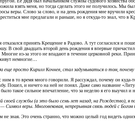
упругой. Ее дядя был начальником службы судового хозяйства 
ожила взять меня, но тогда сделать этого не получилось. Мы бы
просы веры. Слово за слово, и на день рождения мне вручили кр
креститься мне предлагали и раньше, но я откуда-то знал, что в
 отказался принять Крещение в Радово. А тут согласился и поше
рошу. В свой двадцать второй день рождения я впервые причасти
 Многие из-за этого не впадают в течение церковной реки. Прин
й живут немногие…
а еще просто Кирилл Кочнев, стал задумываться о том, почему 
с ним в то время много говорили. Я рассуждал, почему он куда-то
жбу. Пошел, и ничего на ней не понял. Даже само название «Лит
было такое сильное впечатление, что за неделю я его выучил и 
й своей службы (а это было семь лет назад, на Рождество), я 
— Символ веры. Многовековая, непрерывная связь людей с Богом и
там не зная. Это очень странно, что можно целый год видеть одн