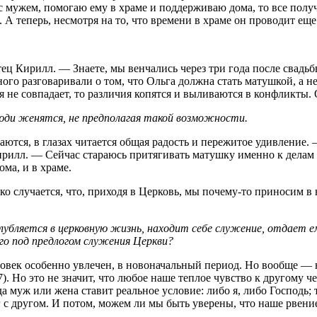
о с мужем, помогаю ему в храме и поддерживаю дома, то все полу
. А теперь, несмотря на то, что времени в храме он проводит ещ
ец Кирилл. — Знаете, мы венчались через три года после свадьбы
ого разговаривали о том, что Ольга должна стать матушкой, а н
я не совпадает, то различия копятся и выливаются в конфликты.
люди женятся, не предполагая такой возможности.
ются, в глазах читается общая радость и пережитое удивление. —
лл. — Сейчас стараюсь притягивать матушку именно к делам в х
ма, и в храме.
дко случается, что, приходя в Церковь, мы почему-то приносим 
глубляется в церковную жизнь, находит себе служение, отдает е
ого под предлогом служения Церкви?
овек особенно увлечен, в новоначальный период. Но вообще — не
7). Но это не значит, что любое наше теплое чувство к другому
гда муж или жена ставит реальное условие: либо я, либо Господь
г с другом. И потом, можем ли мы быть уверены, что наше рвен