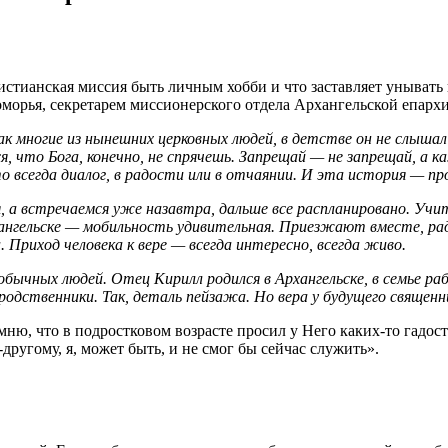
истианская миссия быть личным хобби и что заставляет унывать
морья, секретарем миссионерского отдела Архангельской епархи
ногие из нынешних церковных людей, в детстве он не слышал о Бо
я, что Бога, конечно, не спрячешь. Запрещай — не запрещай, а
всегда диалог, в радости или в отчаянии. И эта история — пр
, а встречаемся уже назавтра, дальше все распланировано. Уч
ангельске — мобильность удивительная. Приезжают вместе, ра
 Приход человека к вере — всегда интересно, всегда живо.
обычных людей. Отец Кирилл родился в Архангельске, в семье ра
одственники. Так, деталь пейзажа. Но вера у будущего священн
мню, что в подростковом возрасте просил у Него каких-то гадос
ругому, я, может быть, и не смог бы сейчас служить».