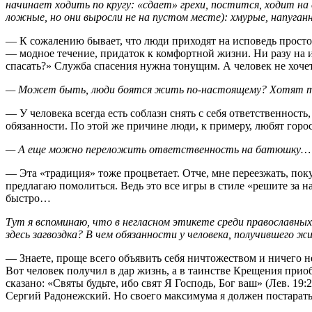
начинает ходить по кругу: «сдает» грехи, постится, ходит на
ложные, но они выросли не на пустом месте): хмурые, напуган
— К сожалению бывает, что люди приходят на исповедь просто 
— модное течение, придаток к комфортной жизни. Ни разу на ис
спасать?» Служба спасения нужна тонущим. А человек не хочет 
— Может быть, люди боятся жить по-настоящему? Хотят тихо
— У человека всегда есть соблазн снять с себя ответственность
обязанности. По этой же причине люди, к примеру, любят горо
— А еще можно переложить ответственность на батюшку…
— Эта «традиция» тоже процветает. Отче, мне переезжать, поку
предлагаю помолиться. Ведь это все игры в стиле «решите за н
быстро…
Тут я вспоминаю, что в негласном этикете среди православны
здесь загвоздка? В чем обязанности у человека, получившего ж
— Знаете, проще всего объявить себя ничтожеством и ничего н
Вот человек получил в дар жизнь, а в таинстве Крещения прио
сказано: «Святы будьте, ибо свят Я Господь, Бог ваш» (Лев. 19:
Сергий Радонежский. Но своего максимума я должен постарать