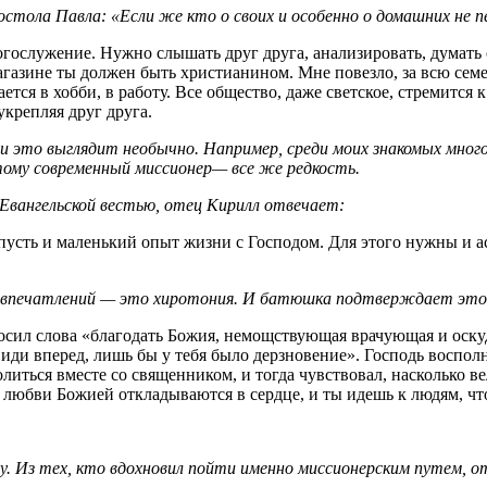
тола Павла: «Если же кто о своих и особенно о домашних не пе
огослужение. Нужно слышать друг друга, анализировать, думать 
 магазине ты должен быть христианином. Мне повезло, за всю сем
ется в хобби, в работу. Все общество, даже светское, стремится
крепляя друг друга.
и это выглядит необычно. Например, среди моих знакомых много
тому современный миссионер— все же редкость.
 Евангельской вестью, отец Кирилл отвечает:
усть и маленький опыт жизни с Господом. Для этого нужны и аск
.
ых впечатлений — это хиротония. И батюшка подтверждает это
зносил слова «благодать Божия, немощствующая врачующая и оску
 иди вперед, лишь бы у тебя было дерзновение». Господь воспол
олиться вместе со священником, и тогда чувствовал, насколько 
любви Божией откладываются в сердце, и ты идешь к людям, что
лу. Из тех, кто вдохновил пойти именно миссионерским путем, 