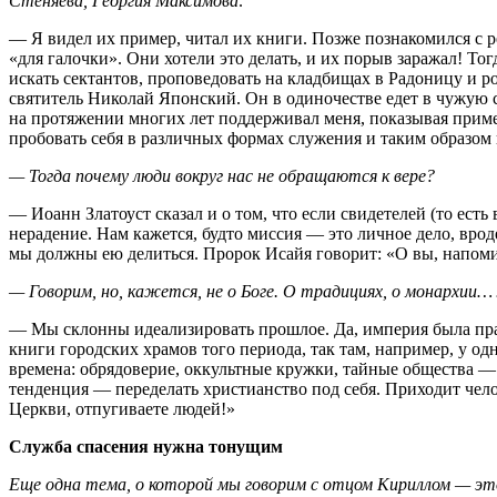
Стеняева, Георгия Максимова:
— Я видел их пример, читал их книги. Позже познакомился с 
«для галочки». Они хотели это делать, и их порыв заражал! Тог
искать сектантов, проповедовать на кладбищах в Радоницу и 
святитель Николай Японский. Он в одиночестве едет в чужую с
на протяжении многих лет поддерживал меня, показывая прим
пробовать себя в различных формах служения и таким образом
— Тогда почему люди вокруг нас не обращаются к вере?
— Иоанн Златоуст сказал и о том, что если свидетелей (то ест
нерадение. Нам кажется, будто миссия — это личное дело, врод
мы должны ею делиться. Пророк Исайя говорит: «О вы, напоми
— Говорим, но, кажется, не о Боге. О традициях, о монархии
— Мы склонны идеализировать прошлое. Да, империя была прав
книги городских храмов того периода, так там, например, у 
времена: обрядоверие, оккультные кружки, тайные общества — в
тенденция — переделать христианство под себя. Приходит челов
Церкви, отпугиваете людей!»
Служба спасения нужна тонущим
Еще одна тема, о которой мы говорим с отцом Кириллом — это 