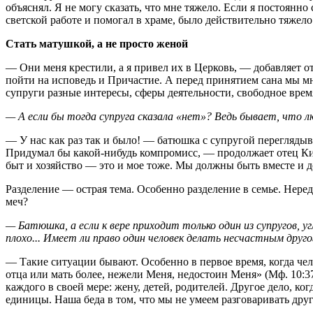
объяснял. Я не могу сказать, что мне тяжело. Если я постоянн
светской работе и помогал в храме, было действительно тяжело
С
тать матушкой, а не просто женой
— Они меня крестили, а я привел их в Церковь, — добавляет от
пойти на исповедь и Причастие. А перед принятием сана мы мн
супруги разные интересы, сферы деятельности, свободное врем
— А если бы тогда супруга сказала «нет»? Ведь бывает, что 
— У нас как раз так и было! — батюшка с супругой переглядыва
Придумал бы какой-нибудь компромисс, — продолжает отец Кири
быт и хозяйство — это и мое тоже. Мы должны быть вместе и до
Разделение — острая тема. Особенно разделение в семье. Нере
меч?
— Батюшка, а если к вере приходит только один из супругов, у
плохо... Имеет ли право один человек делать несчастным друг
— Такие ситуации бывают. Особенно в первое время, когда чел
отца или мать более, нежели Меня, недостоин Меня» (Мф. 10:3
каждого в своей мере: жену, детей, родителей. Другое дело, ко
единицы. Наша беда в том, что мы не умеем разговаривать дру