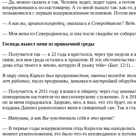
— Да, можно сказать и так. Человек ходит, ходит один, а потом 
воцерковившись по-настоящему. А со мной вышло так: как-то дн
познакомился с первым воцерковленным человеком. Потом меня 
— А как вы, архангелогородец, оказались в Северодвинске? Вед
— Моя жена из Северодвинска, и она после свадьбы не собирал
Господь вывел меня из привычной среды
— Получается так — в 22 года я крестился, через три недели я 
связи, вся моя среда остались в прошлом. И эти обстоятельства
дома отца твоего в землю, которую Я укажу тебе» (Быт. 12:1)…
В миру отец Кирилл был программистом, окончил колледж тел
лет работал, писал программы, занимался настройкой оборудо
— Получается, в 2011 году я вошел в общину, через год занима
помощником настоятеля по миссионерскому служению. А в 2015
он за меня порадовался. Здорово, мол, я знал, что это будет, н
владыка Даниил рукоположил меня в священный сан. Так я стал
— Матушка, а как Вы чувствовали себя в это время?
— В первые годы воцерковления отца Кирилла мы находились не
момент рукоположения; это было что-то неизведанное и потому