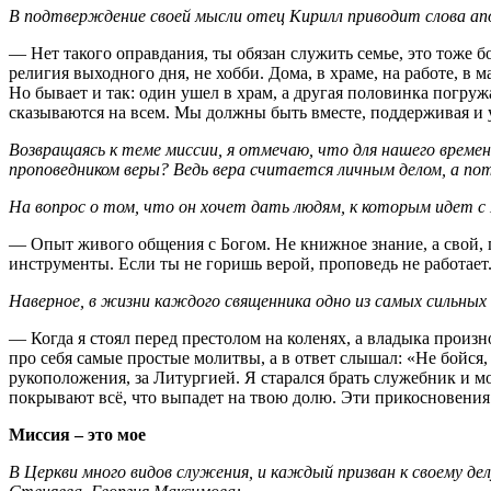
В подтверждение своей мысли отец Кирилл приводит слова апос
— Нет такого оправдания, ты обязан служить семье, это тоже б
религия выходного дня, не хобби. Дома, в храме, на работе, в
Но бывает и так: один ушел в храм, а другая половинка погружа
сказываются на всем. Мы должны быть вместе, поддерживая и у
Возвращаясь к теме миссии, я отмечаю, что для нашего времен
проповедником веры? Ведь вера считается личным делом, а по
На вопрос о том, что он хочет дать людям, к которым идет с
— Опыт живого общения с Богом. Не книжное знание, а свой, п
инструменты. Если ты не горишь верой, проповедь не работает
Наверное, в жизни каждого священника одно из самых сильн
— Когда я стоял перед престолом на коленях, а владыка прои
про себя самые простые молитвы, а в ответ слышал: «Не бойся,
рукоположения, за Литургией. Я старался брать служебник и м
покрывают всё, что выпадет на твою долю. Эти прикосновения 
Миссия – это мое
В Церкви много видов служения, и каждый призван к своему де