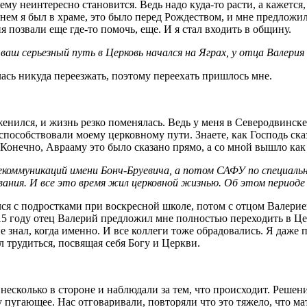
ему неинтересно становится. Ведь надо куда-то расти, а кажется, 
ем я был в храме, это было перед Рождеством, и мне предложили
позвали еще где-то помочь, еще. И я стал входить в общину.
ь ваш серьезный путь в Церковь начался на Яграх, у отца Валери
ась никуда переезжать, поэтому переехать пришлось мне.
женился, и жизнь резко поменялась. Ведь у меня в Северодвинске
 способствовали моему церковному пути. Знаете, как Господь ска
 Конечно, Аврааму это было сказано прямо, а со мной вышло как
екоммуникаций имени Бонч-Бруевича, а потом САФУ по специал
вания. И все это время жил церковной жизнью. Об этом периоде
лся с подростками при воскресной школе, потом с отцом Валерие
 году отец Валерий предложил мне полностью переходить в Церк
о не знал, когда именно. И все коллеги тоже обрадовались. Я даже
 трудиться, посвящая себя Богу и Церкви.
сколько в стороне и наблюдали за тем, что происходит. Решение
 пугающее. Нас отговаривали, повторяли что это тяжело, что ма