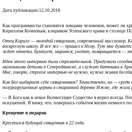
Дата публикации:
12.10.2018
Как программисты становятся ловцами человеков, может ли хр
Кириллом Кочневым, клириком Успенского храма в столице По
Отец Кирилл — молодой священник, современный миссионер. Как м
воскресную школу. И все же — пришел к Нему. Тут мне думаетс
ждет ответа. Бунтует, мирится, уходит, возвращается — это 
Идея этого интервью была стремительной. Придумали сегодня
маленькими детьми в Северодвинске, а служит батюшка в Арх
Мне, говорю, строгое интервью не нужно, нужна живая беседа.
Как Бог выбирает себе священников? Таинственно, но — среди 
полуразрушенные церкви в старинной деревне Ижме, где жили р
— В Бога как в некое Всемогущее Существо я верил всегда. По
искушений. Я вижу, что, повернись события жизни немного по-д
Крещение в подарок
Крестился будущий священник в 22 года.