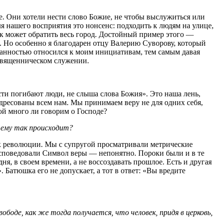
е. Они хотели нести слово Божие, не чтобы выслужиться или
для нашего восприятия это нонсенс: подходить к людям на улице,
ек может обратить весь город. Достойный пример этого —
. Но особенно я благодарен отцу Валерию Суворову, который
ванностью относился к моим инициативам, тем самым давая
 священническом служении.
ости погибают люди, не слыша слова Божия». Это наша лень,
 адресованы всем нам. Мы принимаем веру не для одних себя,
ой много ли говорим о Господе?
чему так происходит?
 к революции. Мы с супругой просматривали метрические
исповедовали Символ веры — непонятно. Пороки были и в те
я, в своем времени, а не воссоздавать прошлое. Есть и другая
 Батюшка его не допускает, а тот в ответ: «Вы вредите
боде, как же тогда получается, что человек, придя в церковь,