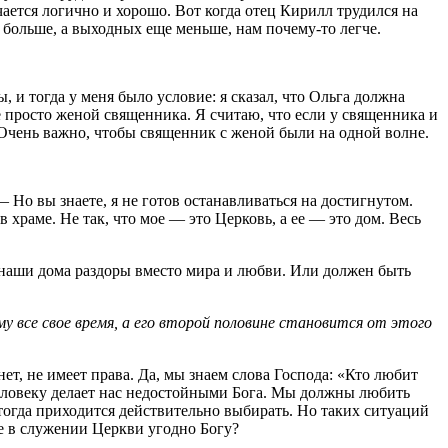
чается логично и хорошо. Вот когда отец Кирилл трудился на
е больше, а выходных еще меньше, нам почему-то легче.
, и тогда у меня было условие: я сказал, что Ольга должна
е просто женой священника. Я считаю, что если у священника и
 Очень важно, чтобы священник с женой были на одной волне.
 Но вы знаете, я не готов останавливаться на достигнутом.
раме. Не так, что мое — это Церковь, а ее — это дом. Весь
в наши дома раздоры вместо мира и любви. Или должен быть
му все свое время, а его второй половине становится от этого
т, не имеет права. Да, мы знаем слова Господа: «Кто любит
 человеку делает нас недостойными Бога. Мы должны любить
; тогда приходится действительно выбирать. Но таких ситуаций
ие в служении Церкви угодно Богу?