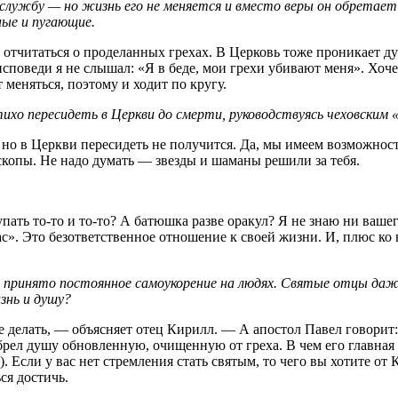
 службу — но жизнь его не меняется и вместо веры он обретает
ные и пугающие.
отчитаться о проделанных грехах. В Церковь тоже проникает ду
поведи я не слышал: «Я в беде, мои грехи убивают меня». Хочет
меняться, поэтому и ходит по кругу.
 пересидеть в Церкви до смерти, руководствуясь чеховским «
, но в Церкви пересидеть не получится. Да, мы имеем возможност
скопы. Не надо думать — звезды и шаманы решили за тебя.
пать то-то и то-то? А батюшка разве оракул? Я не знаю ни вашег
ас». Это безответственное отношение к своей жизни. И, плюс ко 
х принято постоянное самоукорение на людях. Святые отцы даж
изнь и душу?
е делать, — объясняет отец Кирилл. — А апостол Павел говорит
брел душу обновленную, очищенную от греха. В чем его главная
2). Если у вас нет стремления стать святым, то чего вы хотите о
ся достичь.