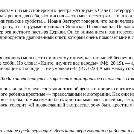
ребятами из миссионерского центра «Атриум» в Санкт-Петербург
да я решил для себя, что миссия — это мое, несмотря на то, что 
родительские субботы… Иоанн Златоуст говорил, что один челов
трану, и его трудами возникает Японская Православная Церковь
ер ревностного пастыря Церкви. Он со вниманием и заинтересо
 приобретать драгоценный опыт, который очень помогает мне в
ь верующих) много, «то ни по чему иному, как по нашей беспечн
е хобби. Но слова: «Идите, научите все народы» (Мф. 28:19), —
нающие о Господе — не умолкайте!» (Ис. 62:6) А мы между соб
… Люди хотят вернуться к временам позапрошлого столетия. По
ославная. Но ведь состояние того общества и привело в итоге
одного ребенка крестные — православный и лютеранин. Как они 
се это было. Нам нужно быть христианами здесь и сейчас, сегодн
ек, говорит: «Я православный экстрасенс, хочу быть крестным».
уныние среди верующих. Ведь наша вера говорит о радости и сво