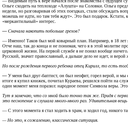
— Видимый путь к вере начался после знакомства с будущей с
Ольге сходить на теплоходе «Алушта» на Соловки. Ольга предл
недели, но разговаривая об этих поездках, стали обсуждать во
можешь не идти, но там тебя ждут». Это был подарок. Кстати, 
«меркантильный» интерес.
—
Сначала накопить побольше грехов?
— Именно! Таков был мой коварный план. Например, в 18 лет я
Отче наш, так до конца и не понимая, чего я в этой молитве п
церковной жизни. На первой службе я не понял вообще ничего.
Русский, значит православный, а дальше дело не идет, и веро
Но после рождения первого ребенка отец Кирилл, то есть тогд
—
У меня был друг-баптист, он был неофит, горел верой, и мы 
итоге я купил книжек, почитал Кураева, решился пойти на слу
один момент меня поразил: народное пение Символа веры. Это 
Тут я замечаю, что со мной было точно так же. Придя с перво
это песнопение и слушала много-много раз. Удивительная вещь 
— С этого момента я стал ходить в храм, и ходил год, никого 
— Но это, к сожалению, классическая ситуация.