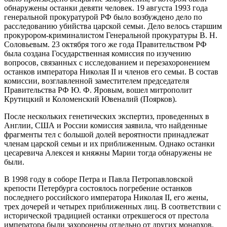
обнаружены останки девяти человек. 19 августа 1993 года
генеральной прокуратурой РФ было возбуждено дело по
расследованию убийства царской семьи. Дело велось старшим
прокурором-криминалистом Генеральной прокуратуры В. Н.
Соловьевым. 23 октября того же года Правительством РФ
была создана Государственная комиссия по изучению
вопросов, связанных с исследованием и перезахоронением
останков императора Николая II и членов его семьи. В состав
комиссии, возглавленной заместителем председателя
Правительства РФ Ю. Ф. Яровым, вошел митрополит
Крутицкий и Коломенский Ювеналий (Поярков).
После нескольких генетических экспертиз, проведенных в
Англии, США и России комиссия заявила, что найденные
фрагменты тел с большой долей вероятности принадлежат
членам царской семьи и их приближенным. Однако останки
цесаревича Алексея и княжны Марии тогда обнаружены не
были.
В 1998 году в соборе Петра и Павла Петропавловской
крепости Петербурга состоялось погребение останков
последнего российского императора Николая II, его жены,
трех дочерей и четырех приближенных лиц. В соответствии с
исторической традицией останки отрекшегося от престола
императора были захоронены отдельно от других монархов.