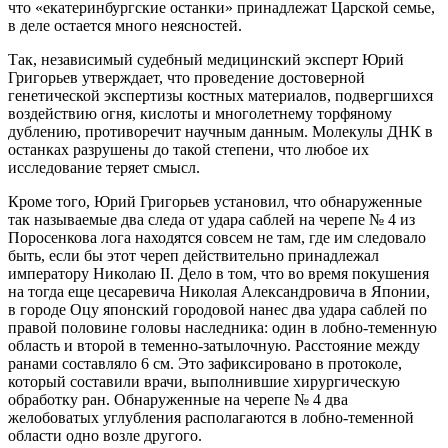
что «екатеринбургские останки» принадлежат Царской семье,
в деле остается много неясностей.
Так, независимый судебный медицинский эксперт Юрий
Григорьев утверждает, что проведение достоверной
генетической экспертизы костных материалов, подвергшихся
воздействию огня, кислоты и многолетнему торфяному
дублению, противоречит научным данным. Молекулы ДНК в
останках разрушены до такой степени, что любое их
исследование теряет смысл.
Кроме того, Юрий Григорьев установил, что обнаруженные
так называемые два следа от удара саблей на черепе № 4 из
Поросенкова лога находятся совсем не там, где им следовало
быть, если бы этот череп действительно принадлежал
императору Николаю II. Дело в том, что во время покушения
на тогда еще цесаревича Николая Александровича в Японии,
в городе Оцу японский городовой нанес два удара саблей по
правой половине головы наследника: один в лобно-теменную
область и второй в теменно-затылочную. Расстояние между
ранами составляло 6 см. Это зафиксировано в протоколе,
который составили врачи, выполнившие хирургическую
обработку ран. Обнаруженные на черепе № 4 два
желобоватых углубления располагаются в лобно-теменной
области одно возле другого.