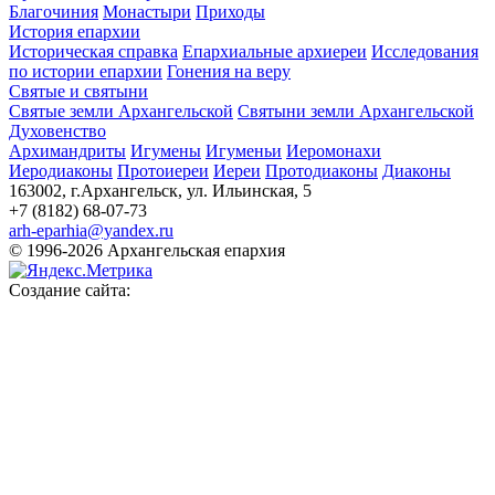
Благочиния
Монастыри
Приходы
История епархии
Историческая справка
Епархиальные архиереи
Исследования
по истории епархии
Гонения на веру
Святые и святыни
Святые земли Архангельской
Святыни земли Архангельской
Духовенство
Архимандриты
Игумены
Игуменьи
Иеромонахи
Иеродиаконы
Протоиереи
Иереи
Протодиаконы
Диаконы
163002, г.Архангельск, ул. Ильинская, 5
+7 (8182) 68-07-73
arh-eparhia@yandex.ru
© 1996-2026 Архангельская епархия
Создание сайта: