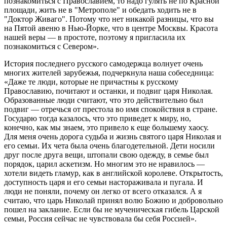
познакомиться с Православием, то надо гулять не по Красной
площади, жить не в "Метрополе" и обедать ходить не в
"Доктор Живаго". Потому что нет никакой разницы, что вы
на Пятой авеню в Нью-Йорке, что в центре Москвы. Красота
нашей веры — в простоте, поэтому я пригласила их
познакомиться с Севером».
История последнего русского самодержца волнует очень
многих жителей зарубежья, подчеркнула наша собеседница:
«Даже те люди, которые не причастны к русскому
Православию, почитают и останки, и подвиг царя Николая.
Образованные люди считают, что это действительно был
подвиг — отречься от престола во имя спокойствия в стране.
Государю тогда казалось, что это приведет к миру, но,
конечно, как мы знаем, это привело к еще большему хаосу.
Для меня очень дорога судьба и жизнь святого царя Николая и
его семьи. Их чета была очень благодетельной. Дети носили
друг после друга вещи, штопали свою одежду, в семье был
порядок, царил аскетизм. Но многим это не нравилось —
хотели видеть гламур, как в английской королеве. Открытость,
доступность царя и его семьи настораживала и пугала. И
люди не поняли, почему он легко от всего отказался. А я
считаю, что царь Николай принял волю Божию и добровольно
пошел на заклание. Если бы не мученическая гибель Царской
семьи, Россия сейчас не чувствовала бы себя Россией».