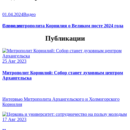
01.04.2024
Видео
Слово митрополита Корнилия о Великом посте 2024 года
Все видео
Публикации
25 Авг 2023
Митрополит Корнилий: Собор станет духовным центром
Архангельска
Интервью Митрополита Архангельского и Холмогорского
Корнилия
17 Авг 2023