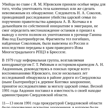
Убийцы во главе с Я. М. Юровским приняли особые меры для
того, чтобы уничтожить тела казненных или же сделать
невозможным их обнаружение. Следователь Н. А. Соколов,
проводивший расследование убийства царской семьи по
поручению правительства адмирала А. В. Колчака и в
дальнейшем по собственной инициативе в эмиграции, не
смог определить местонахождение останков и пришел к
выводу о почти полном их уничтожении в урочище Ганина
Яма под Екатеринбургом. Фрагменты тел погибших,
найденные Соколовым, были вывезены из России и
впоследствии переданы в храм праведного Иова
Многострадального РПЦЗ в Брюсселе.
В 1979 году неформальная группа, возглавляемая
кинодраматургом Г. Т. Рябовым и историком-краеведом А. Н.
Авдониным, руководствуясь в поисках прежде всего
воспоминаниями Юровского, после нескольких лет
исследований обнаружила в районе дороги из Свердловска
(ныне Екатеринбург) к деревне Коптяки захоронение,
принятое исследователями за могилу царской семьи. Весной
1991 года Авдонин поставил в известность о своей находке
администрацию Свердловской области.
11—13 июля 1991 года прокуратурой Свердловской области
было произведено вскрытие захоронения, в котором были