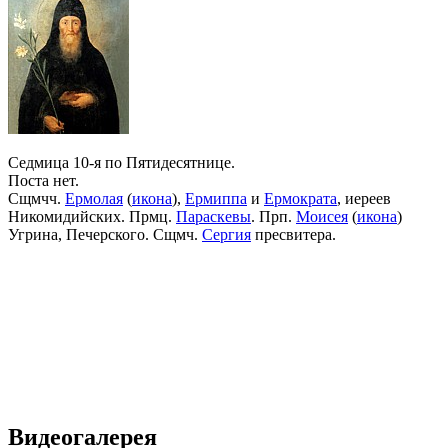
Седмица 10-я по Пятидесятнице.
Поста нет.
Сщмчч.
Ермолая
(
икона
),
Ермиппа
и
Ермократа
, иереев
Никомидийских. Прмц.
Параскевы
. Прп.
Моисея
(
икона
)
Угрина, Печерского. Сщмч.
Сергия
пресвитера.
Видеогалерея