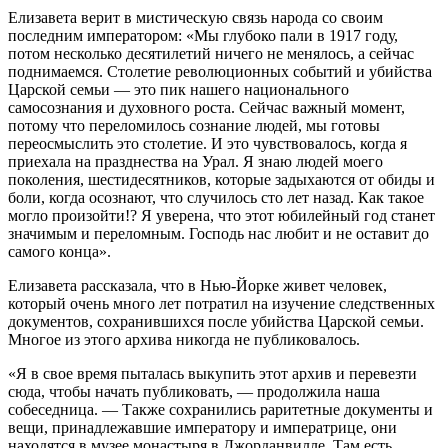
Елизавета верит в мистическую связь народа со своим
последним императором: «Мы глубоко пали в 1917 году,
потом несколько десятилетий ничего не менялось, а сейчас
поднимаемся. Столетие революционных событий и убийства
Царской семьи — это пик нашего национального
самосознания и духовного роста. Сейчас важный момент,
потому что переломилось сознание людей, мы готовы
переосмыслить это столетие. И это чувствовалось, когда я
приехала на празднества на Урал. Я знаю людей моего
поколения, шестидесятников, которые задыхаются от обиды и
боли, когда осознают, что случилось сто лет назад. Как такое
могло произойти!? Я уверена, что этот юбилейный год станет
значимым и переломным. Господь нас любит и не оставит до
самого конца».
Елизавета рассказала, что в Нью-Йорке живет человек,
который очень много лет потратил на изучение следственных
документов, сохранившихся после убийства Царской семьи.
Многое из этого архива никогда не публиковалось.
«Я в свое время пыталась выкупить этот архив и перевезти
сюда, чтобы начать публиковать, — продолжила наша
собеседница. — Также сохранились раритетные документы и
вещи, принадлежавшие императору и императрице, они
находятся в музее монастыря в Джорданвилле. Там есть