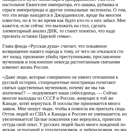
настольное Евангелие императора, его шашка, рубашка и
серьги императрицы и другие уникальные экспонаты. О том,
что эти вещи находятся в Джорданвилле, вроде бы многим
известно, но в то же время как будто кто-то о них забыл. Мне
кажется, если сейчас это выложить на стол, сделать
элементарный анализ ДНК, то станет понятно, что надо
признать останки Царской семьи».
Глава фонда «Русская душа» считает, что покаянное
возвращение нашего народа к тому, от чего он отказался сто
лет назад, признание убийц преступниками, прославление
мучеников и поклонение некогда растоптанным святыням
изменит жизнь России.
«Даже люди, которые совершенно не имеют отношения к
русской истории, стопроцентные иностранцы почитают
святых царственных мучеников, почему же мы так
апатичны!? — недоумевает наша собеседница. — Сейчас
многие выходцы из СССР и России, живущие в той же
Канаде, хотят вернуться. В посольстве принимается много
заявок. Мне пишут люди, чтобы я помогла им приехать сюда.
Отток людей из США и Канады в Россию не уменьшается, но
увеличивается! Целые поколения уже вернулись, привезли
оттуда свой опыт. У русских людей было много хождений по
мукам, испытаний и тоталитаризмом, и либерализмом, но мы