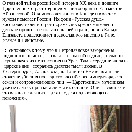
О главной тайне российской истории XX века и подвиге
Царственных страстотерпцев мы поговорили с Елизаветой
Айрапетовой. Она много лет живет в Канаде и вместе с
мужем помогает России. Их фонд «Русская душа»
восстанавливает и строит храмы, воскресные школы и
детские приюты не только в нашей стране, но и в Канаде.
Елизавета поддерживает православную миссию в Гане,
Уганде и Пакистане.
«Я склоняюсь к тому, что в Петропавловке захоронены
подлинные останки, — сказала наша собеседница, недавно
вернувшаяся из путешествия на Урал. Там в середине июля на
"царские дни" собрались десятки тысяч людей. В
Екатеринбурге, Алапаевске, на Ганиной Яме вспоминали
столетие убиения последнего российского императора, его
семьи и сопровождающих лиц. — Царственным мученикам
уже не важно, признаем ли мы их останки. Они — святые, и
это важно не для них, а для нас, для подрастающего
поколения».