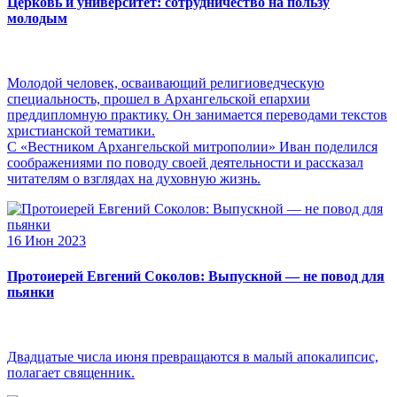
Церковь и университет: сотрудничество на пользу
молодым
Молодой человек, осваивающий религиоведческую
специальность, прошел в Архангельской епархии
преддипломную практику. Он занимается переводами текстов
христианской тематики.
С «Вестником Архангельской митрополии» Иван поделился
соображениями по поводу своей деятельности и рассказал
читателям о взглядах на духовную жизнь.
16 Июн 2023
Протоиерей Евгений Соколов: Выпускной — не повод для
пьянки
Двадцатые числа июня превращаются в малый апокалипсис,
полагает священник.