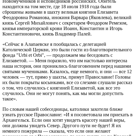
Новомучеников и исповедников российских. Обитель
находится на том месте, где 18 июля 1918 года были
сброшены живыми в шахту великая княгиня Елизавета
Феодоровна Романова, инокиня Варвара (Яковлева), великий
князь Сергей Михайлович с секретарем Феодором Ремезом,
князья императорской крови Иоанн, Константин и Игорь
Константиновичи, князь Владимир Палей.
«Сейчас в Алапаевске я пообщалась с делегацией
Католической Церкви, это были гости из благотворительного
фонда "Urbi et Orbi", — продолжаем мы беседовать с
Елизаветой. — Меня поразило, что им настолько интересна
наша история, они прониклись благоговением перед нашими
святыми мучениками. Казалось, еще немного, и они — все 12
человек — тут, прямо у шахты, примут Православие! Головы
их были покрыты косынками, все со слезами слушали рассказ
о том, что случилось с княгиней Елизаветой, как все это
случилось. Они не могут понять, как мы могли допустить
такое».
По словам нашей собеседницы, католики захотели ближе
узнать русское Православие: «И я посоветовала им приехать в
Архангельск. Если они хотят увидеть красоту нашей веры,
они должны увидеть Север. Другого пути не будет! Я их
немного пожурила — сказала, что если они желают