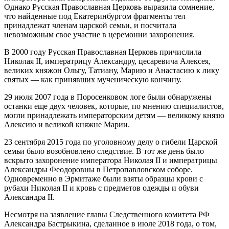
Однако Русская Православная Церковь выразила сомнение,
что найденные под Екатеринбургом фрагменты тел
принадлежат членам царской семьи, и посчитала
невозможным свое участие в церемонии захоронения.
В 2000 году Русская Православная Церковь причислила
Николая II, императрицу Александру, цесаревича Алексея,
великих княжон Ольгу, Татиану, Марию и Анастасию к лику
святых — как принявших мученическую кончину.
29 июля 2007 года в Поросенковом логе были обнаружены
останки еще двух человек, которые, по мнению специалистов,
могли принадлежать императорским детям — великому князю
Алексию и великой княжне Марии.
23 сентября 2015 года по уголовному делу о гибели Царской
семьи было возобновлено следствие. В тот же день было
вскрыто захоронение императора Николая II и императрицы
Александры Феодоровны в Петропавловском соборе.
Одновременно в Эрмитаже были взяты образцы крови с
рубахи Николая II и кровь с предметов одежды и обуви
Александра II.
Несмотря на заявление главы Следственного комитета РФ
Александра Бастрыкина, сделанное в июле 2018 года, о том,