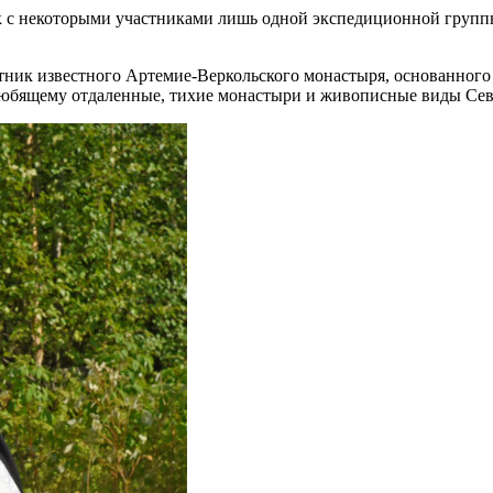
ак с некоторыми участниками лишь одной экспедиционной групп
стник известного Артемие-Веркольского монастыря, основанного 
любящему отдаленные, тихие монастыри и живописные виды Север