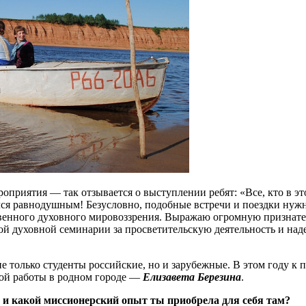
приятия — так отзывается о выступлении ребят: «Все, кто в это
ался равнодушным! Безусловно, подобные встречи и поездки нуж
венного духовного мировоззрения. Выражаю огромную признател
ой духовной семинарии за просветительскую деятельность и над
 не только студенты российские, но и зарубежные. В этом году 
кой работы в родном городе —
Елизавета Березина
.
р и какой миссионерский опыт ты приобрела для себя там?