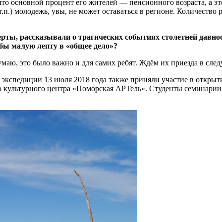
что основной процент его жителей — пенсионного возраста, а э
 т.п.) молодежь, увы, не может оставаться в регионе. Количеств
рты, рассказывали о трагических событиях столетней давнос
 бы малую лепту в «общее дело»?
аю, это было важно и для самих ребят. Ждём их приезда в сле
экспедиции 13 июля 2018 года также приняли участие в откры
о культурного центра «Поморская АРТель». Студенты семинарии