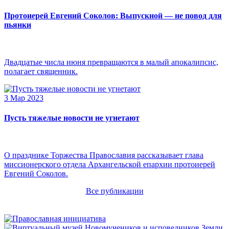
Протоиерей Евгений Соколов: Выпускной — не повод для
пьянки
Двадцатые числа июня превращаются в малый апокалипсис,
полагает священник.
3 Мар 2023
Пусть тяжелые новости не угнетают
О празднике Торжества Православия рассказывает глава
миссионерского отдела Архангельской епархии протоиерей
Евгений Соколов.
Все публикации