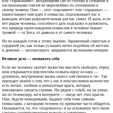
или «тараканами», заседающими где-то глубоко в сознании и
настроенными совсем не миролюбиво по отношению к
своему хозяину. Они — этот «парламент» или «тараканы» —
нашептывают нам идеи и помыслы, подталкивают нас к
выводам, весьма разрушительным для нас самих. И жаль, если
нет рядом человека, способного дать подсказку и разъяснить,
что природа происхождения помыслов в человеке бывает
троякой — от Бога, от дьявола и от самого человека.
Но не каждый готов к этому знанию. Зараженный самостью и
гордыней ум, как только услышит нечто подобное об ангелах
и демонах — коллапсирует, закрывается заслонками неверия.
Великое дело — познавать себя
Если же человеку хватает мужества мыслить свободно, перед
ним открывается перспектива познать науку из наук —
духовную, внутреннюю жизнь своего собственного «я». Так
приходит знание о том, что у нас в неисчислимом количестве
есть лютые, злобные и ненасытные враги, которых
невозможно увидеть глазами. Ни рядом с собой, ни на улице,
ни по телевизору, ни в интернете — нигде нет этих врагов.
Они, будучи невидимыми, выдают себя теми самыми
помыслами, с которыми человек по привычке часто общается.
Оказывается, то, что «подумалось» и на основании чего были
сделаны соответствующие выводы и совершены