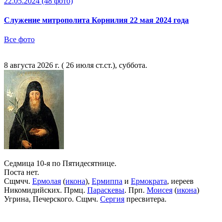
22.05.2024
(48 фото)
Служение митрополита Корнилия 22 мая 2024 года
Все фото
8 августа 2026 г. ( 26 июля ст.ст.), суббота.
Седмица 10-я по Пятидесятнице.
Поста нет.
Сщмчч.
Ермолая
(
икона
),
Ермиппа
и
Ермократа
, иереев
Никомидийских. Прмц.
Параскевы
. Прп.
Моисея
(
икона
)
Угрина, Печерского. Сщмч.
Сергия
пресвитера.