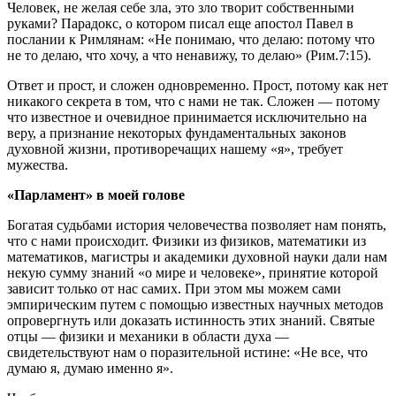
Человек, не желая себе зла, это зло творит собственными
руками? Парадокс, о котором писал еще апостол Павел в
послании к Римлянам: «Не понимаю, что делаю: потому что
не то делаю, что хочу, а что ненавижу, то делаю» (Рим.7:15).
Ответ и прост, и сложен одновременно. Прост, потому как нет
никакого секрета в том, что с нами не так. Сложен — потому
что известное и очевидное принимается исключительно на
веру, а признание некоторых фундаментальных законов
духовной жизни, противоречащих нашему «я», требует
мужества.
«Парламент» в моей голове
Богатая судьбами история человечества позволяет нам понять,
что с нами происходит. Физики из физиков, математики из
математиков, магистры и академики духовной науки дали нам
некую сумму знаний «о мире и человеке», принятие которой
зависит только от нас самих. При этом мы можем сами
эмпирическим путем с помощью известных научных методов
опровергнуть или доказать истинность этих знаний. Святые
отцы — физики и механики в области духа —
свидетельствуют нам о поразительной истине: «Не все, что
думаю я, думаю именно я».