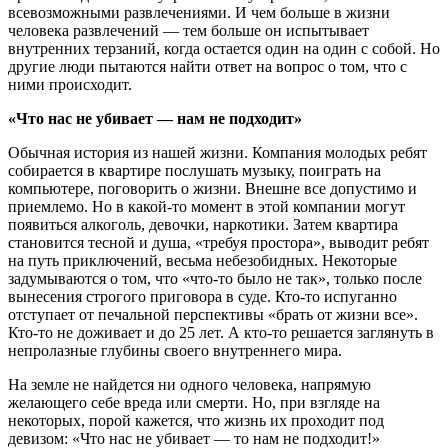
всевозможными развлечениями. И чем больше в жизни
человека развлечений — тем больше он испытывает
внутренних терзаний, когда остается один на один с собой. Но
другие люди пытаются найти ответ на вопрос о том, что с
ними происходит.
«Что нас не убивает — нам не подходит»
Обычная история из нашей жизни. Компания молодых ребят
собирается в квартире послушать музыку, поиграть на
компьютере, поговорить о жизни. Внешне все допустимо и
приемлемо. Но в какой-то момент в этой компании могут
появиться алкоголь, девочки, наркотики. Затем квартира
становится тесной и душа, «требуя простора», выводит ребят
на путь приключений, весьма небезобидных. Некоторые
задумываются о том, что «что-то было не так», только после
вынесения строгого приговора в суде. Кто-то испуганно
отступает от печальной перспективы «брать от жизни все».
Кто-то не доживает и до 25 лет. А кто-то решается заглянуть в
непролазные глубины своего внутреннего мира.
На земле не найдется ни одного человека, напрямую
желающего себе вреда или смерти. Но, при взгляде на
некоторых, порой кажется, что жизнь их проходит под
девизом: «Что нас не убивает — то нам не подходит!»