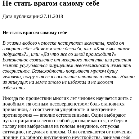
Не стать врагом самому себе
Дата публикации:
27.11.2018
Не стать врагом самому себе
В жизни любого человека наступают моменты, когда он
говорит себе: «Зачем я это сделал?», или: «Как я мог такое
подумать?», или: «Да что же со мной происходит?»
Болезненное сожаление от неверного поступка или решения
может усугубляться ощущением невозможности изменить
совершенное. Безысходность покрывает мраком душу
человека, погружая ее в состояние отчаяния и печали. Никто
из живущих на земле этого не избежал и не может
избежать.
Иногда по прошествии многих лет человек научается жить с
подобным тягостным несовершенством: боль становится
привычной, а собственная ущербность и внутренние
противоречия — вполне естественными. Одни выбирают
путь отрицания и легко с собой договариваются, не беря в
голову или выбрасывая из головы ненужное, отпуская
ситуацию, не думая о плохом. Они отвлекаются от изучения
причин подобного внутреннего неустройства, занимая себя