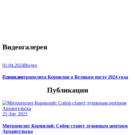
Видеогалерея
01.04.2024
Видео
Слово митрополита Корнилия о Великом посте 2024 года
Все видео
Публикации
25 Авг 2023
Митрополит Корнилий: Собор станет духовным центром
Архангельска