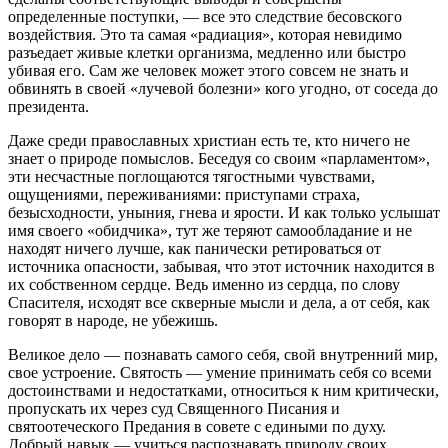
определенные поступки, — все это следствие бесовского
воздействия. Это та самая «радиация», которая невидимо
разъедает живые клетки организма, медленно или быстро
убивая его. Сам же человек может этого совсем не знать и
обвинять в своей «лучевой болезни» кого угодно, от соседа до
президента.
Даже среди православных христиан есть те, кто ничего не
знает о природе помыслов. Беседуя со своим «парламентом»,
эти несчастные поглощаются тягостными чувствами,
ощущениями, переживаниями: приступами страха,
безысходности, уныния, гнева и ярости. И как только услышат
имя своего «обидчика», тут же теряют самообладание и не
находят ничего лучше, как панически ретироваться от
источника опасности, забывая, что этот источник находится в
их собственном сердце. Ведь именно из сердца, по слову
Спасителя, исходят все скверные мысли и дела, а от себя, как
говорят в народе, не убежишь.
Великое дело — познавать самого себя, свой внутренний мир,
свое устроение. Святость — умение принимать себя со всеми
достоинствами и недостатками, относиться к ним критически,
пропускать их через суд Священного Писания и
святоотеческого Предания в совете с едиными по духу.
Добрый навык — учиться распознавать природу своих