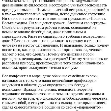
Чтобы встать на путь познания того, о чем задумывались
древнейшие из философов, необходимо учиться распознавать
природу помыслов. Помысл — легкий ветерок, проносящийся
в уме — чувствование, картинка, некое душевное состояние.
Ни с того ни с сего кто-то в компании предлагает: «Пошли к
Ваське сходим. Он мне денег должен. Заставим его вернуть».
Слова стали результатом работы мысли, основанной на
помысле вполне безобидном, даже правильном и
справедливом. Разве не справедливо требовать возвращения
долга? Разве неправильно призывать к порядку и ставить
человека на место? Справедливо. И правильно. Только почему
после того, как справедливость восторжествовала, человек
жалеет о том, что сделал? Почему его действия порой
приводят к непоправимым трагедиям? Потому что человек не
распознал природу, происхождение того самого начального
помысла, промелькнувшего тенью в его уме.
Все конфликты в мире, даже обычные семейные склоки,
начинаются с того, что наши величайшие профессора и
академики в области духа определяли как беседу с
помыслами. Вражда, неприязнь, ненависть, злоречие,
отрицание основываются не на том, что кругом мерзавцы и
негодяи, но на том, что сложилось из собеседования человека
с самим собой, в его уме — на тех выводах, которые человек
сделал самостоятельно в общении со своим «парламентом»