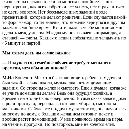
жизнь стала насыщеннее и во многом спокойнее — нет
нервотрепки, как всех собрать и все успеть, нет страха что-то
не сдать вовремя. Нет бессмысленных заданий вроде
презентаций, которые делают родители. Если случается какой-
то форс-мажор, то ты знаешь, что можешь вернуться к другим
задачам в удобное время. Кстати, даже в учебе многое можно
сделать между делом. Младшему показываешь пирамидку, а
старшей — счеты. Какие-то вещи необязательно талдычить по
45 минут за партой.
Мы хотим дать им самое важное
— Получается, семейное обучение требует меньшего
времени, чем обычная школа?
М.И.:
Конечно. Мы хотя бы стали видеть ребенка. У дочери
был такой график: школа, музыкалка, потом домашние
задания. Со стороны жалко и смотреть. Еще я думала, когда же
ее учить домашним делам? Ведь она будущая хозяйка, а
времени на это не было совершенно. Я сама оказывалась дома
в роли прислуги, персонала: готовлю, убираю, смотрю за
мальчиками. Сейчас все по-другому, за этот год она научилась
многому по дому, с большим желанием готовит, печет и
вообще растет помощницей. У нее появилось время на игры,
на чтение, прогулки. Но повторюсь, мне не хочется елея,