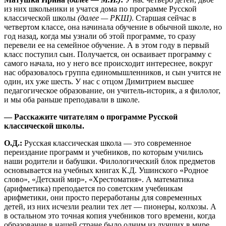
из них школьники и учатся дома по программе Русской
классической школы
(далее — РКШ)
. Старшая сейчас в
четвертом классе, она начинала обучение в обычной школе, но
год назад, когда мы узнали об этой программе, то сразу
перевели ее на семейное обучение. А в этом году в первый
класс поступил сын. Получается, он осваивает программу с
самого начала, но у него все происходит интереснее, вокруг
нас образовалось группа единомышленников, и сын учится не
один, их уже шесть. У нас с отцом Димитрием высшее
педагогическое образование, он учитель-историк, а я филолог,
и мы оба раньше преподавали в школе.
— Расскажите читателям о программе Русской
классической школы.
О.Д.:
Русская классическая школа — это современное
переиздание программ и учебников, по которым учились
наши родители и бабушки. Филологический блок предметов
основывается на учебных книгах К.Д. Ушинского «Родное
слово», «Детский мир», «Хрестоматия». А математика
(арифметика) преподается по советским учебникам
арифметики, они просто переработаны для современных
детей, из них исчезли реалии тех лет — пионеры, колхозы. А
в остальном это точная копия учебников того времени, когда
образование в нашей стране было одним из лучших в мире.