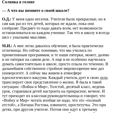
Солянка в голове
— А что вы помните о своей школе?
О.Д.:
У меня один негатив. Учителя были прекрасные, но я
сам как раз из тех детей, которых не ждали, пока они
сообразят. Предмет-то надо давать всем, нет возможности
останавливаться на каждом ученике. Так что в школу я всегда
шел с унылыми мыслями.
М.И.:
А мне легко давалось обучение, я была практически
отличница. Но сейчас понимаю, что мы учились по
примитивным программам, и те наши пятерки, может, далеко
и не пятерки на самом деле. А еще я не особенно научилась
думать самостоятельно в школе, просто плыла по течению. В
дальнейшем собственное стройное мировоззрение мне дал
университет. А сейчас мы живем в атмосфере
идеологического вакуума. Каждый учитель дует в свою дуду,
транслирует свое представление о жизни. Я была в такой
ситуации: «Война и Мир», Толстой, десятый класс, ведешь
урок, стараешься детей настроить на прекрасное, вечное. И
тут приходит их классная руководительница и говорит, что
«Войну и Мир» читать вообще не надо, что это «полный
отстой», а Наташа Ростова, извините, проститутка. Это при
детях, при другом учителе. Потом они идут к третьему