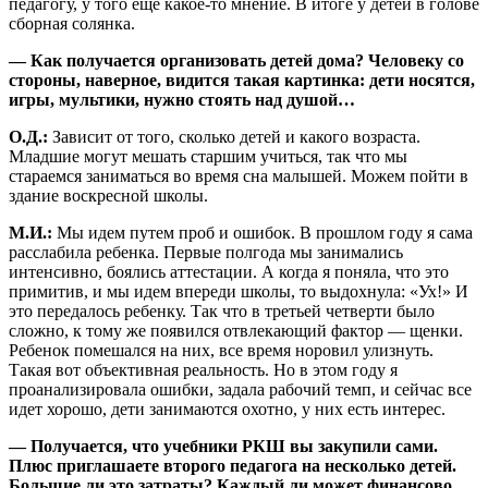
педагогу, у того еще какое-то мнение. В итоге у детей в голове
сборная солянка.
— Как получается организовать детей дома? Человеку со
стороны, наверное, видится такая картинка: дети носятся,
игры, мультики, нужно стоять над душой…
О.Д.:
Зависит от того, сколько детей и какого возраста.
Младшие могут мешать старшим учиться, так что мы
стараемся заниматься во время сна малышей. Можем пойти в
здание воскресной школы.
М.И.:
Мы идем путем проб и ошибок. В прошлом году я сама
расслабила ребенка. Первые полгода мы занимались
интенсивно, боялись аттестации. А когда я поняла, что это
примитив, и мы идем впереди школы, то выдохнула: «Ух!» И
это передалось ребенку. Так что в третьей четверти было
сложно, к тому же появился отвлекающий фактор — щенки.
Ребенок помешался на них, все время норовил улизнуть.
Такая вот объективная реальность. Но в этом году я
проанализировала ошибки, задала рабочий темп, и сейчас все
идет хорошо, дети занимаются охотно, у них есть интерес.
— Получается, что учебники РКШ вы закупили сами.
Плюс приглашаете второго педагога на несколько детей.
Большие ли это затраты? Каждый ли может финансово