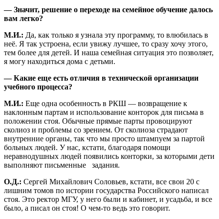
— Значит, решение о переходе на семейное обучение далось
вам легко?
М.И.:
Да, как только я узнала эту программу, то влюбилась в
неё. Я так устроена, если увижу лучшее, то сразу хочу этого,
тем более для детей. И наша семейная ситуация это позволяет,
я могу находиться дома с детьми.
— Какие еще есть отличия в технической организации
учебного процесса?
М.И.:
Еще одна особенность в РКШ — возвращение к
наклонным партам и использование конторок для письма в
положении стоя. Обычные прямые парты провоцируют
сколиоз и проблемы со зрением. От сколиоза страдают
внутренние органы, так что мы просто штампуем за партой
больных людей. У нас, кстати, благодаря помощи
неравнодушных людей появились конторки, за которыми дети
выполняют письменные задания.
О.Д.:
Сергей Михайлович Соловьев, кстати, все свои 20 с
лишним томов по истории государства Российского написал
стоя. Это ректор МГУ, у него были и кабинет, и усадьба, и все
было, а писал он стоя! О чем-то ведь это говорит.