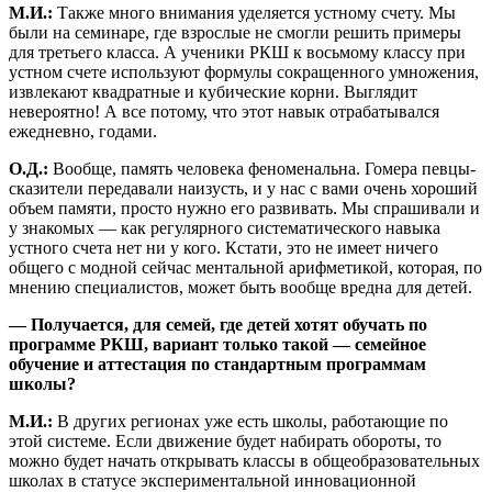
М.И.:
Также много внимания уделяется устному счету. Мы
были на семинаре, где взрослые не смогли решить примеры
для третьего класса. А ученики РКШ к восьмому классу при
устном счете используют формулы сокращенного умножения,
извлекают квадратные и кубические корни. Выглядит
невероятно! А все потому, что этот навык отрабатывался
ежедневно, годами.
О.Д.:
Вообще, память человека феноменальна. Гомера певцы-
сказители передавали наизусть, и у нас с вами очень хороший
объем памяти, просто нужно его развивать. Мы спрашивали и
у знакомых — как регулярного систематического навыка
устного счета нет ни у кого. Кстати, это не имеет ничего
общего с модной сейчас ментальной арифметикой, которая, по
мнению специалистов, может быть вообще вредна для детей.
— Получается, для семей, где детей хотят обучать по
программе РКШ, вариант только такой — семейное
обучение и аттестация по стандартным программам
школы?
М.И.:
В других регионах уже есть школы, работающие по
этой системе. Если движение будет набирать обороты, то
можно будет начать открывать классы в общеобразовательных
школах в статусе экспериментальной инновационной