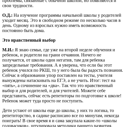
проблемы, связанные с обычной школой, но появляются и
свои трудности.
О.Д.:
На изучение программы начальной школы у родителей
уходит месяц. Это в свободном режиме по несколько часов в
день. Одному из взрослых нужно иметь возможность
постоянно быть дома.
Это нравственный выбор
М.И.:
Я знаю семьи, где уже на второй неделе обучения и
ребенок, и родители на грани отчаяния. Ничего не
получается, от школы один негатив, там для ребенка
запредельные требования. А я уверена, что если бы этот
ребенок учился по РКШ, то у него была бы радость познания.
Сейчас в образовании упор поставлен на тесты, учителя
вынуждены натаскивать на ЕГЭ, а не учить. Итог: тест на
«пять», а сочинение на «два». Так что это нравственный
выбор и для родителей, и для учителей. Можете себе
представить, сейчас есть репетиторы по подготовке к школе!
Ребенок может туда просто не поступить.
Дети устают от школы еще до школы, у них то логика, то
репетиторство, в садике расписано все по минутам, некогда
поиграть! В свое время я и сама закупала какие-то «школы
годовасиков», штудировала методики раннего развития,