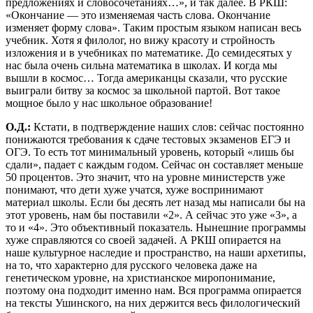
предложениях и словосочетаниях…», и так далее. В РКШ:
«Окончание — это изменяемая часть слова. Окончание
изменяет форму слова». Таким простым языком написан весь
учебник. Хотя я филолог, но вижу красоту и стройность
изложения и в учебниках по математике. До семидесятых у
нас была очень сильна математика в школах. И когда мы
вышли в космос… Тогда американцы сказали, что русские
выиграли битву за космос за школьной партой. Вот такое
мощное было у нас школьное образование!
О.Д.:
Кстати, в подтверждение наших слов: сейчас постоянно
понижаются требования к сдаче тестовых экзаменов ЕГЭ и
ОГЭ. То есть тот минимальный уровень, который «лишь бы
сдали», падает с каждым годом. Сейчас он составляет меньше
50 процентов. Это значит, что на уровне министерств уже
понимают, что дети хуже учатся, хуже воспринимают
материал школы. Если бы десять лет назад мы написали бы на
этот уровень, нам бы поставили «2». А сейчас это уже «3», а
то и «4». Это объективный показатель. Нынешние программы
хуже справляются со своей задачей. А РКШ опирается на
наше культурное наследие и пространство, на наши архетипы,
на то, что характерно для русского человека даже на
генетическом уровне, на христианское миропонимание,
поэтому она подходит именно нам. Вся программа опирается
на тексты Ушинского, на них держится весь филологический