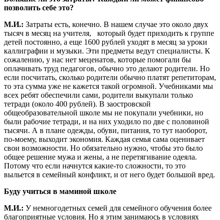
позволить себе это?
М.И.:
Затраты есть, конечно. В нашем случае это около двух
тысяч в месяц на учителя, который будет приходить к группе
детей постоянно, а еще 1600 рублей уходят в месяц за уроки
каллиграфии и музыки. Эти предметы ведут специалисты. К
сожалению, у нас нет меценатов, которые помогали бы
оплачивать труд педагогов, обычно это делают родители. Но
если посчитать, сколько родители обычно платят репетиторам,
то эта сумма уже не кажется такой огромной. Учебниками мы
всех ребят обеспечили сами, родители выкупали только
тетради (около 400 рублей). В заостровской
общеобразовательной школе мы не покупали учебники, но
были рабочие тетради, и на них уходило по две с половиной
тысячи. А в плане одежды, обуви, питания, то тут наоборот,
по-моему, выходит экономия. Каждая семья сама оценивает
свои возможности. Но обязательно нужно, чтобы это было
общее решение мужа и жены, а не перетягивание одеяла.
Потому что если начнутся какие-то сложности, то это
выльется в семейный конфликт, и от него будет большой вред.
Буду учиться в маминой школе
М.И.:
У немногодетных семей для семейного обучения более
благоприятные условия. Но я этим занимаюсь в условиях