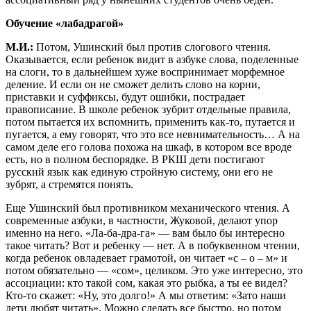
Обучение «лабадрагой»
М.И.:
Потом, Ушинский был против слогового чтения.
Оказывается, если ребенок видит в азбуке слова, поделенные
на слоги, то в дальнейшем хуже воспринимает морфемное
деление. И если он не сможет делить слово на корни,
приставки и суффиксы, будут ошибки, пострадает
правописание. В школе ребенок зубрит отдельные правила,
потом пытается их вспомнить, применить как-то, путается и
пугается, а ему говорят, что это все невнимательность… А на
самом деле его голова похожа на шкаф, в котором все вроде
есть, но в полном беспорядке. В РКШ дети постигают
русский язык как единую стройную систему, они его не
зубрят, а стремятся понять.
Еще Ушинский был противником механического чтения. А
современные азбуки, в частности, Жуковой, делают упор
именно на него. «Ла-ба-дра-га» — вам было бы интересно
такое читать? Вот и ребенку — нет. А в побуквенном чтении,
когда ребенок овладевает грамотой, он читает «с – о – м» и
потом обязательно — «сом», целиком. Это уже интересно, это
ассоциации: кто такой сом, какая это рыбка, а ты ее видел?
Кто-то скажет: «Ну, это долго!» А мы ответим: «Зато наши
дети любят читать». Можно сделать все быстро, но потом