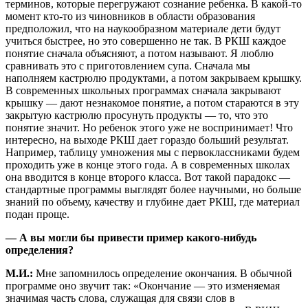
терминов, которые перегружают сознание ребенка. В какой-то
момент кто-то из чиновников в области образования
предположил, что на наукообразном материале дети будут
учиться быстрее, но это совершенно не так. В РКШ каждое
понятие сначала объясняют, а потом называют. Я люблю
сравнивать это с приготовлением супа. Сначала мы
наполняем кастрюлю продуктами, а потом закрываем крышку.
В современных школьных программах сначала закрывают
крышку — дают незнакомое понятие, а потом стараются в эту
закрытую кастрюлю просунуть продукты — то, что это
понятие значит. Но ребенок этого уже не воспринимает! Что
интересно, на выходе РКШ дает гораздо больший результат.
Например, таблицу умножения мы с первоклассниками будем
проходить уже в конце этого года. А в современных школах
она вводится в конце второго класса. Вот такой парадокс —
стандартные программы выглядят более научными, но больше
знаний по объему, качеству и глубине дает РКШ, где материал
подан проще.
— А вы могли бы привести пример какого-нибудь
определения?
М.И.:
Мне запомнилось определение окончания. В обычной
программе оно звучит так: «Окончание — это изменяемая
значимая часть слова, служащая для связи слов в