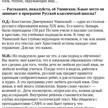
блок, чтение, окружающий мир…
— Расскажите, пожалуйста, об Ушинском. Какое место он
занимает в программе Русской классической школы?
О.Д.:
Константин Дмитриевич Ушинский — один из столпов
русского образования конца XIX века. Его книги, букварь
были переизданы 150 раз! По ним учили и высшие сословия,
и крестьян, эти учебники подходили всем. К тому же
Ушинский был глубоко верующим человеком, и так или иначе
во всех его текстах свет Христовой истины находит свое
отражение. Для нас это важно.
М.И.:
Но подкупило даже не это, а сам подход к обучению!
Вы знаете, мне кажется, что в начальном образовании сейчас
все сделано для того, чтобы дети не любили русский язык, не
любили вообще учиться. Плоды этого я видела, работая в
школе: засилье ошибок, русский как предмет нравится
единицам сообразительных ребят, а для остальных это трудно
и нудно. А эта программа учит любить русский язык. Она
живая, в ней много этимологии. Берем слово «колос» —
колючий ус. Дети посмотрели, потрогали его, возник целый
ряд ассоциаций. Внутренне ребенок становится богаче,
глубже воспринимает поэтический текст. Мы общаемся с
преподавателями САФУ, и они бьют тревогу, что
ассоциативный ряд у нынешних студентов очень беден.