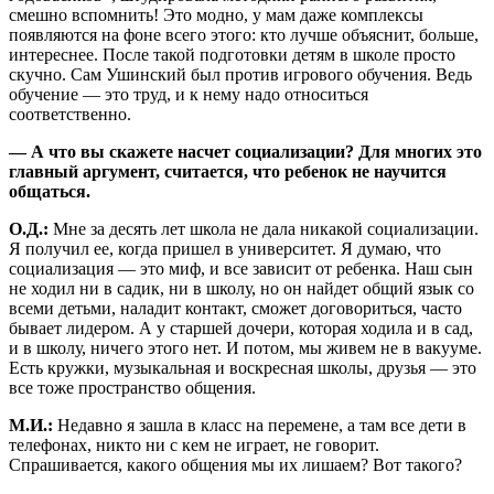
смешно вспомнить! Это модно, у мам даже комплексы
появляются на фоне всего этого: кто лучше объяснит, больше,
интереснее. После такой подготовки детям в школе просто
скучно. Сам Ушинский был против игрового обучения. Ведь
обучение — это труд, и к нему надо относиться
соответственно.
— А что вы скажете насчет социализации? Для многих это
главный аргумент, считается, что ребенок не научится
общаться.
О.Д.:
Мне за десять лет школа не дала никакой социализации.
Я получил ее, когда пришел в университет. Я думаю, что
социализация — это миф, и все зависит от ребенка. Наш сын
не ходил ни в садик, ни в школу, но он найдет общий язык со
всеми детьми, наладит контакт, сможет договориться, часто
бывает лидером. А у старшей дочери, которая ходила и в сад,
и в школу, ничего этого нет. И потом, мы живем не в вакууме.
Есть кружки, музыкальная и воскресная школы, друзья — это
все тоже пространство общения.
М.И.:
Недавно я зашла в класс на перемене, а там все дети в
телефонах, никто ни с кем не играет, не говорит.
Спрашивается, какого общения мы их лишаем? Вот такого?