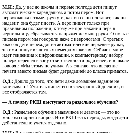
М.И.:
Да, у нас до школы и первые полгода дети пишут
автоматическим карандашом, а потом пером. Вот
первоклашка возьмет ручку, и, как он ее ни поставит, как ни
надавит, она будет писать. А перо пишет только при
правильном положении, к тому же при макании пера в
чернильницу сбрасывается напряжение мышц руки. О пользе
письма пером мы говорили даже с неврологами. С третьих
классов дети переходят на автоматические перьевые ручки,
такими пишут в элитных немецких школах. Сейчас в мире
идет тенденция к цифровизации, к компьютерному набору,
почерк перешел в зону ответственности родителей, и в школе
говорят: «Мы этому не учим». А я считаю, что введение
печати вместо письма будет деградацией до класса приматов.
О.Д.:
Дошло до того, что дети даже домашнее задание не
записывают! Учитель пишет его в электронный дневник, и
все отображается там.
— А почему РКШ выступает за раздельное обучение?
О.Д.:
Раздельное обучение мальчиков и девочек — это во
многом спорный вопрос. Но в РКШ есть периоды, когда дети
действительно учатся отдельно.
М.И.:
В начальной школе разница в развитии мозга у