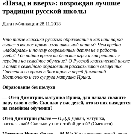
«Назад и вверх»: возрождая лучшие
традиции русской школы
Дата публикации:
28.11.2018
Что такое классика русского образования и как наш народ
вышел в космос прямо из-за школьной парты? Чем вредна
«лабадрага» и почему современным детям не в радость
учеба? Где найти время на детские игры и как решиться
перейти на семейное обучение? О Русской классической школе
и опыте семейного образования рассказывают священник
Сретенского храма в Заостровье иерей Димитрий
Костюченко и его супруга матушка Ирина.
Образование без шелухи
— Отец Димитрий, матушка Ирина, для начала скажите
пару слов о себе. Сколько у вас детей, кто из них находится
на семейном обучении?
Отец Димитрий
(далее — О.Д.)
:
Давай, матушка,
рассказывай! Сколько у нас с тобой детей? (Смеются).
Матушка Ирина
(далее — М.И.)
:
У нас четверо детей, двое