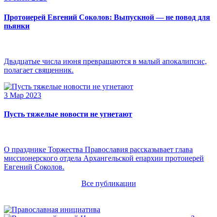
Протоиерей Евгений Соколов: Выпускной — не повод для
пьянки
Двадцатые числа июня превращаются в малый апокалипсис,
полагает священник.
3 Мар 2023
Пусть тяжелые новости не угнетают
О празднике Торжества Православия рассказывает глава
миссионерского отдела Архангельской епархии протоиерей
Евгений Соколов.
Все публикации