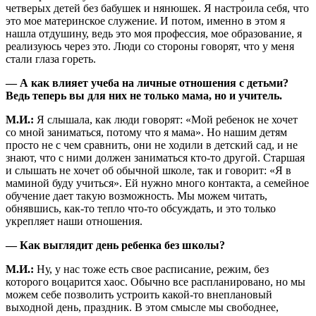
четверых детей без бабушек и нянюшек. Я настроила себя, что
это мое материнское служение. И потом, именно в этом я
нашла отдушину, ведь это моя профессия, мое образование, я
реализуюсь через это. Люди со стороны говорят, что у меня
стали глаза гореть.
— А как влияет учеба на личные отношения с детьми?
Ведь теперь вы для них не только мама, но и учитель.
М.И.:
Я слышала, как люди говорят: «Мой ребенок не хочет
со мной заниматься, потому что я мама». Но нашим детям
просто не с чем сравнить, они не ходили в детский сад, и не
знают, что с ними должен заниматься кто-то другой. Старшая
и слышать не хочет об обычной школе, так и говорит: «Я в
маминой буду учиться». Ей нужно много контакта, а семейное
обучение дает такую возможность. Мы можем читать,
обнявшись, как-то тепло что-то обсуждать, и это только
укрепляет наши отношения.
— Как выглядит день ребенка без школы?
М.И.:
Ну, у нас тоже есть свое расписание, режим, без
которого воцарится хаос. Обычно все распланировано, но мы
можем себе позволить устроить какой-то внеплановый
выходной день, праздник. В этом смысле мы свободнее,