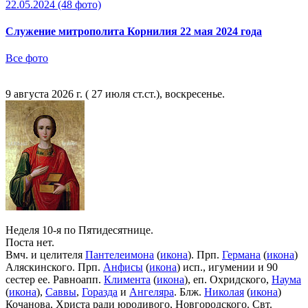
22.05.2024
(48 фото)
Служение митрополита Корнилия 22 мая 2024 года
Все фото
9 августа 2026 г. ( 27 июля ст.ст.), воскресенье.
Неделя 10-я по Пятидесятнице.
Поста нет.
Вмч. и целителя
Пантелеимона
(
икона
). Прп.
Германа
(
икона
)
Аляскинского. Прп.
Анфисы
(
икона
) исп., игумении и 90
сестер ее. Равноапп.
Климента
(
икона
), еп. Охридского,
Наума
(
икона
),
Саввы
,
Горазда
и
Ангеляра
. Блж.
Николая
(
икона
)
Кочанова, Христа ради юродивого, Новгородского. Свт.