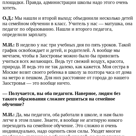
площадки. Правда, администрации школы надо этого очень
хотеть.
О.Д.:
Мы нашли и второй выход: объединили несколько детей
на семейном обучении в класс. Учитель у нас — матушка, она
педагог по образованию. Нашли и второго педагога,
определили зарплату.
М.И.:
В неделю у нас три учебных дня по пять уроков. Такой
график освобождает и детей, и родителей. А вообще мы
мечтаем, чтобы в Заостровье можно было бы привозить
учиться всех желающих. Ведь тут свежий воздух, красота,
природа. И ведь это не так далеко, как кажется. Моя сестра в
Москве возит своего ребенка в школу за полтора часа от дома
на метро и пешком. Для них расстояние от города до нашего
Заостровья — это вообще ничто.
— Получается, вы оба педагоги. Наверное, людям без
такого образования сложнее решиться на семейное
обучение?
М.И.:
Да, мы педагоги, оба работали в школе, и нам было
легче в этом плане. Знаете, я вообще не агитирую никого
переходить на семейное обучение. Это сложно и очень
индивидуально, надо оценить свои силы. Уходят многие