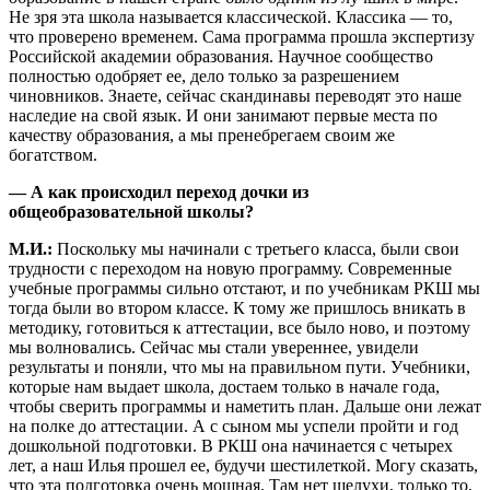
Не зря эта школа называется классической. Классика — то,
что проверено временем. Сама программа прошла экспертизу
Российской академии образования. Научное сообщество
полностью одобряет ее, дело только за разрешением
чиновников. Знаете, сейчас скандинавы переводят это наше
наследие на свой язык. И они занимают первые места по
качеству образования, а мы пренебрегаем своим же
богатством.
— А как происходил переход дочки из
общеобразовательной школы?
М.И.:
Поскольку мы начинали с третьего класса, были свои
трудности с переходом на новую программу. Современные
учебные программы сильно отстают, и по учебникам РКШ мы
тогда были во втором классе. К тому же пришлось вникать в
методику, готовиться к аттестации, все было ново, и поэтому
мы волновались. Сейчас мы стали увереннее, увидели
результаты и поняли, что мы на правильном пути. Учебники,
которые нам выдает школа, достаем только в начале года,
чтобы сверить программы и наметить план. Дальше они лежат
на полке до аттестации. А с сыном мы успели пройти и год
дошкольной подготовки. В РКШ она начинается с четырех
лет, а наш Илья прошел ее, будучи шестилеткой. Могу сказать,
что эта подготовка очень мощная. Там нет шелухи, только то,