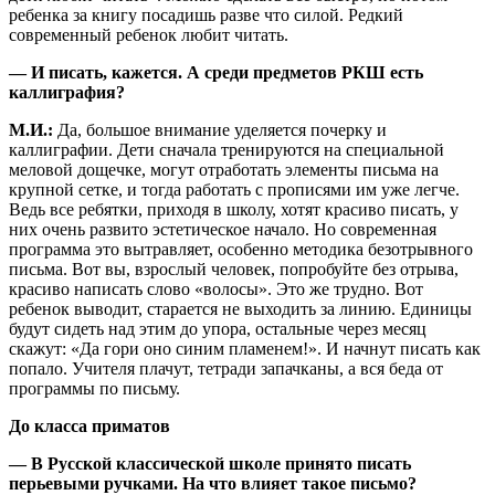
ребенка за книгу посадишь разве что силой. Редкий
современный ребенок любит читать.
— И писать, кажется. А среди предметов РКШ есть
каллиграфия?
М.И.:
Да, большое внимание уделяется почерку и
каллиграфии. Дети сначала тренируются на специальной
меловой дощечке, могут отработать элементы письма на
крупной сетке, и тогда работать с прописями им уже легче.
Ведь все ребятки, приходя в школу, хотят красиво писать, у
них очень развито эстетическое начало. Но современная
программа это вытравляет, особенно методика безотрывного
письма. Вот вы, взрослый человек, попробуйте без отрыва,
красиво написать слово «волосы». Это же трудно. Вот
ребенок выводит, старается не выходить за линию. Единицы
будут сидеть над этим до упора, остальные через месяц
скажут: «Да гори оно синим пламенем!». И начнут писать как
попало. Учителя плачут, тетради запачканы, а вся беда от
программы по письму.
До класса приматов
— В Русской классической школе принято писать
перьевыми ручками. На что влияет такое письмо?