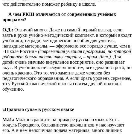
что действительно поможет ребенку в школе.
— А чем РКШ отличается от современных учебных
программ?
О.Д.:
Отличий много. Даже на самый первый взгляд, если
взять в руки учебно-методический комплект, в который входят
учебники, тетради, методические пособия для учителя,
наглядные материалы, — оформлено все гораздо лучше, чем в
«Школе России»
(современная учебная программа, по которой
работает большинство школ страны, – прим. Авт.)
. Для
детей очень значимо визуальное восприятие, оно развивает
вкус. В учебниках нет «мультяшности», все сделано строго, но
очень красиво. Это то, что заметит даже человек без
педагогического образования. А если брать уровень серьезнее,
то у Русской классической школы совсем другой подход к
обучению.
«Правило супа» в русском языке
М.И.:
Можно сравнить на примере русского языка. Есть
модуль Горецкого, большинство школьников у нас изучают
его. А в нем нелогичная подача материала, много лишних