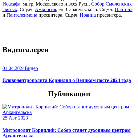
Иоасафа
, митр. Московского и всея Руси.
Собор Смоленских
святых
. Сщмч.
Амвросия
, еп. Сарапульского. Сщмч.
Платона
и
Пантелеимона
пресвитера. Сщмч.
Иоанна
пресвитера.
Видеогалерея
01.04.2024
Видео
Слово митрополита Корнилия о Великом посте 2024 года
Все видео
Публикации
25 Авг 2023
Митрополит Корнилий: Собор станет духовным центром
Архангельска