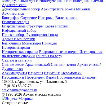
Архипастырь
Биография
Служение
Интервью
Видеозаписи
Епархия сегодня
Епархиальные структуры
Карта епархии
Кафедральный собор
Проект собора
Руководство фонда
Храмы и монастыри
Благочиния
Монастыри
Приходы
История епархии
Историческая справка
Епархиальные архиереи
Исследования
по истории епархии
Гонения на веру
Святые и святыни
Святые земли Архангельской
Святыни земли Архангельской
Духовенство
Архимандриты
Игумены
Игуменьи
Иеромонахи
Иеродиаконы
Протоиереи
Иереи
Протодиаконы
Диаконы
163002, г.Архангельск, ул. Ильинская, 5
+7 (8182) 68-07-73
arh-eparhia@yandex.ru
© 1996-2026 Архангельская епархия
Создание сайта: