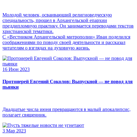
Молодой человек, осваивающий религиоведческую
специальность, прошел в Архангельской епархии
преддипломную практику. Он занимается переводами текстов
христианской тематики.
С «Вестником Архангельской митрополии» Иван поделился
соображениями по поводу своей деятельности и рассказал
читателям о взглядах на духовную жизнь.
16 Июн 2023
Протоиерей Евгений Соколов: Выпускной — не повод для
пьянки
Двадцатые числа июня превращаются в малый апокалипсис,
полагает священник.
3 Мар 2023