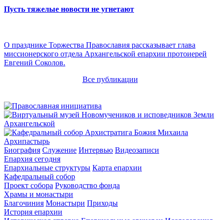
Пусть тяжелые новости не угнетают
О празднике Торжества Православия рассказывает глава
миссионерского отдела Архангельской епархии протоиерей
Евгений Соколов.
Все публикации
Архипастырь
Биография
Служение
Интервью
Видеозаписи
Епархия сегодня
Епархиальные структуры
Карта епархии
Кафедральный собор
Проект собора
Руководство фонда
Храмы и монастыри
Благочиния
Монастыри
Приходы
История епархии