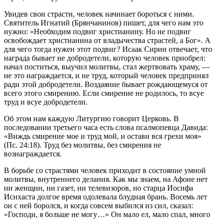
Увидев свои страсти, человек начинает бороться с ними.
Святитель Игнатий (Брянчанинов) пишет, для чего нам это
нужно: «Необходим подвиг христианину. Но не подвиг
освобождает христианина от владычества страстей, а Бог». А
для чего тогда нужен этот подвиг? Исаак Сирин отвечает, что
награда бывает не добродетели, которую человек приобрел:
начал поститься, выучил молитвы, стал жертвовать храму, —
не это награждается, и не труд, который человек предпринял
ради этой добродетели. Воздаяние бывает рождающемуся от
всего этого смирению. Если смирение не родилось, то всуе
труд и всуе добродетели.
Об этом нам каждую Литургию говорит Церковь. В
последовании третьего часа есть слова псалмопевца Давида:
«Виждь смирение мое и труд мой, и остави вся грехи моя»
(Пс. 24:18). Труд без молитвы, без смирения не
вознаграждается.
В борьбе со страстями человек приходит в состояние умной
молитвы, внутреннего делания. Как мы знаем, на Афоне нет
ни женщин, ни газет, ни телевизоров, но старца Иосифа
Исихаста долгое время одолевала блудная брань. Восемь лет
он с ней боролся, и когда совсем выбился из сил, сказал:
«Господи, я больше не могу…» Он мало ел, мало спал, много