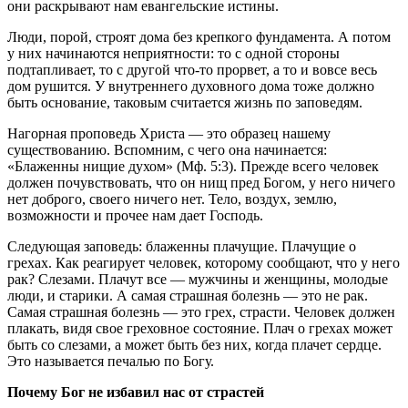
они раскрывают нам евангельские истины.
Люди, порой, строят дома без крепкого фундамента. А потом
у них начинаются неприятности: то с одной стороны
подтапливает, то с другой что-то прорвет, а то и вовсе весь
дом рушится. У внутреннего духовного дома тоже должно
быть основание, таковым считается жизнь по заповедям.
Нагорная проповедь Христа — это образец нашему
существованию. Вспомним, с чего она начинается:
«Блаженны нищие духом» (Мф. 5:3). Прежде всего человек
должен почувствовать, что он нищ пред Богом, у него ничего
нет доброго, своего ничего нет. Тело, воздух, землю,
возможности и прочее нам дает Господь.
Следующая заповедь: блаженны плачущие. Плачущие о
грехах. Как реагирует человек, которому сообщают, что у него
рак? Слезами. Плачут все — мужчины и женщины, молодые
люди, и старики. А самая страшная болезнь — это не рак.
Самая страшная болезнь — это грех, страсти. Человек должен
плакать, видя свое греховное состояние. Плач о грехах может
быть со слезами, а может быть без них, когда плачет сердце.
Это называется печалью по Богу.
Почему Бог не избавил нас от страстей