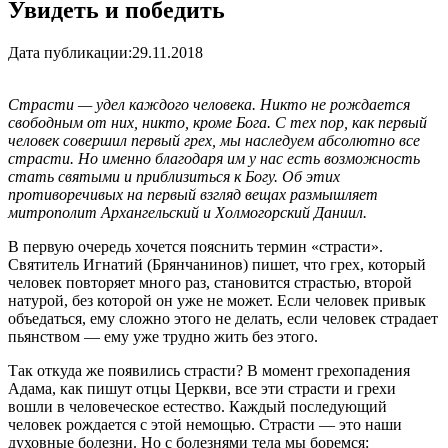
Увидеть и победить
Дата публикации:
29.11.2018
Страсти — удел каждого человека. Никто не рождается
свободным от них, никто, кроме Бога. С тех пор, как первый
человек совершил первый грех, мы наследуем абсолютно все
страсти. Но именно благодаря им у нас есть возможность
стать святыми и приблизиться к Богу. Об этих
противоречивых на первый взгляд вещах размышляет
митрополит Архангельский и Холмогорский Даниил.
В первую очередь хочется пояснить термин «страсти».
Святитель Игнатий (Брянчанинов) пишет, что грех, который
человек повторяет много раз, становится страстью, второй
натурой, без которой он уже не может. Если человек привык
объедаться, ему сложно этого не делать, если человек страдает
пьянством — ему уже трудно жить без этого.
Так откуда же появились страсти? В момент грехопадения
Адама, как пишут отцы Церкви, все эти страсти и грехи
вошли в человеческое естество. Каждый последующий
человек рождается с этой немощью. Страсти — это наши
духовные болезни. Но с болезнями тела мы боремся: