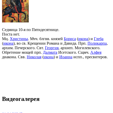
Седмица 10-я по Пятидесятнице.
Поста нет.
Мц.
Христины
. Мчч. блгвв. князей
Бориса
(
икона
) и
Глеба
(
икона
), во св. Крещении Романа и Давида. Прп.
Поликарпа
,
архим. Печерского. Свт.
Георгия
, архиеп. Могилевского.
Обретение мощей прп.
Далмата
Исетского. Сщмч.
Алфея
диакона. Свв.
Николая
(
икона
) и
Иоанна
испп., пресвитеров.
Видеогалерея