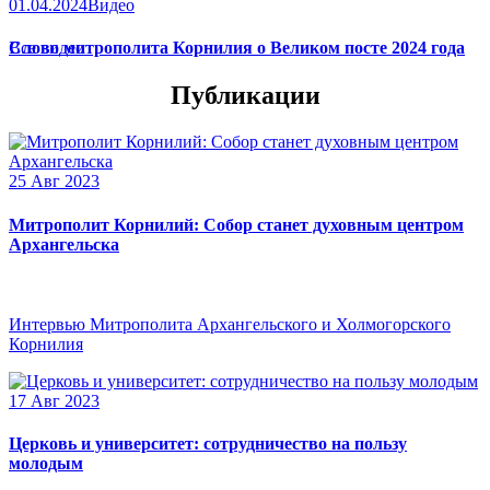
01.04.2024
Видео
Слово митрополита Корнилия о Великом посте 2024 года
Все видео
Публикации
25 Авг 2023
Митрополит Корнилий: Собор станет духовным центром
Архангельска
Интервью Митрополита Архангельского и Холмогорского
Корнилия
17 Авг 2023
Церковь и университет: сотрудничество на пользу
молодым