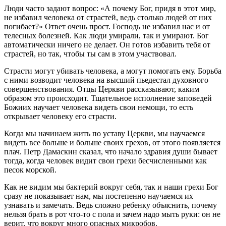
Люди часто задают вопрос: «А почему Бог, придя в этот мир,
не избавил человека от страстей, ведь столько людей от них
погибает?» Ответ очень прост. Господь не избавил нас и от
телесных болезней. Как люди умирали, так и умирают. Бог
автоматически ничего не делает. Он готов избавить тебя от
страстей, но так, чтобы ты сам в этом участвовал.
Страсти могут убивать человека, а могут помогать ему. Борьба
с ними возводит человека на высший пьедестал духовного
совершенствования. Отцы Церкви рассказывают, каким
образом это происходит. Тщательное исполнение заповедей
Божиих научает человека видеть свои немощи, то есть
открывает человеку его страсти.
Когда мы начинаем жить по уставу Церкви, мы научаемся
видеть все больше и больше своих грехов, от этого появляется
плач. Петр Дамаскин сказал, что начало здравия души бывает
тогда, когда человек видит свои грехи бесчисленными как
песок морской.
Как не видим мы бактерий вокруг себя, так и наши грехи Бог
сразу не показывает нам, мы постепенно научаемся их
узнавать и замечать. Ведь сложно ребенку объяснить, почему
нельзя брать в рот что-то с пола и зачем надо мыть руки: он не
верит, что вокруг много опасных микробов.