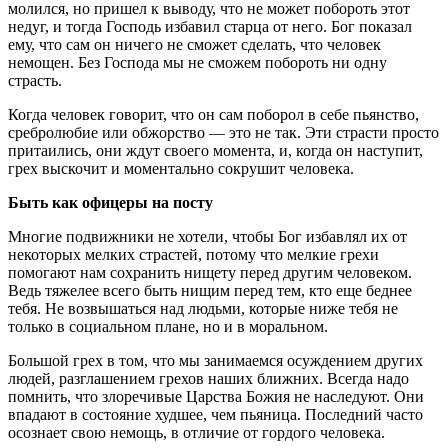
молился, но пришел к выводу, что не может побороть этот
недуг, и тогда Господь избавил старца от него. Бог показал
ему, что сам он ничего не сможет сделать, что человек
немощен. Без Господа мы не сможем побороть ни одну
страсть.
Когда человек говорит, что он сам поборол в себе пьянство,
сребролюбие или обжорство — это не так. Эти страсти просто
притаились, они ждут своего момента, и, когда он наступит,
грех выскочит и моментально сокрушит человека.
Быть как офицеры на посту
Многие подвижники не хотели, чтобы Бог избавлял их от
некоторых мелких страстей, потому что мелкие грехи
помогают нам сохранить нищету перед другим человеком.
Ведь тяжелее всего быть нищим перед тем, кто еще беднее
тебя. Не возвышаться над людьми, которые ниже тебя не
только в социальном плане, но и в моральном.
Большой грех в том, что мы занимаемся осуждением других
людей, разглашением грехов наших ближних. Всегда надо
помнить, что злоречивые Царства Божия не наследуют. Они
впадают в состояние худшее, чем пьяница. Последний часто
осознает свою немощь, в отличие от гордого человека.