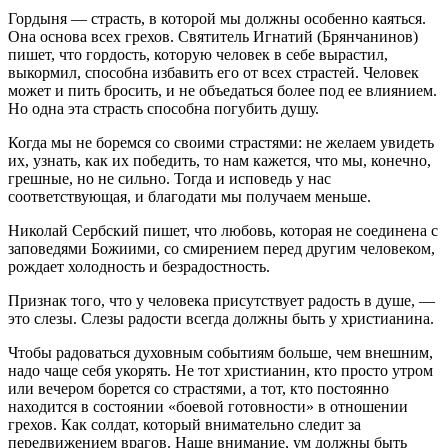
Гордыня — страсть, в которой мы должны особенно каяться.
Она основа всех грехов. Святитель Игнатий (Брянчанинов)
пишет, что гордость, которую человек в себе вырастил,
выкормил, способна избавить его от всех страстей. Человек
может и пить бросить, и не объедаться более под ее влиянием.
Но одна эта страсть способна погубить душу.
Когда мы не боремся со своими страстями: не желаем увидеть
их, узнать, как их победить, то нам кажется, что мы, конечно,
грешные, но не сильно. Тогда и исповедь у нас
соответствующая, и благодати мы получаем меньше.
Николай Сербский пишет, что любовь, которая не соединена с
заповедями Божиими, со смирением перед другим человеком,
рождает холодность и безрадостность.
Признак того, что у человека присутствует радость в душе, —
это слезы. Слезы радости всегда должны быть у христианина.
Чтобы радоваться духовным событиям больше, чем внешним,
надо чаще себя укорять. Не тот христианин, кто просто утром
или вечером борется со страстями, а тот, кто постоянно
находится в состоянии «боевой готовности» в отношении
грехов. Как солдат, который внимательно следит за
передвижением врагов. Наше внимание, ум должны быть