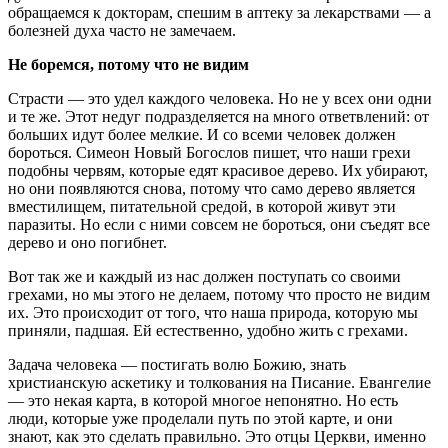
обращаемся к докторам, спешим в аптеку за лекарствами — а
болезней духа часто не замечаем.
Не боремся, потому что не видим
Страсти — это удел каждого человека. Но не у всех они одни
и те же. Этот недуг подразделяется на много ответвлений: от
больших идут более мелкие. И со всеми человек должен
бороться. Симеон Новый Богослов пишет, что наши грехи
подобны червям, которые едят красивое дерево. Их убирают,
но они появляются снова, потому что само дерево является
вместилищем, питательной средой, в которой живут эти
паразиты. Но если с ними совсем не бороться, они съедят все
дерево и оно погибнет.
Вот так же и каждый из нас должен поступать со своими
грехами, но мы этого не делаем, потому что просто не видим
их. Это происходит от того, что наша природа, которую мы
приняли, падшая. Ей естественно, удобно жить с грехами.
Задача человека — постигать волю Божию, знать
христианскую аскетику и толкования на Писание. Евангелие
— это некая карта, в которой многое непонятно. Но есть
люди, которые уже проделали путь по этой карте, и они
знают, как это сделать правильно. Это отцы Церкви, именно