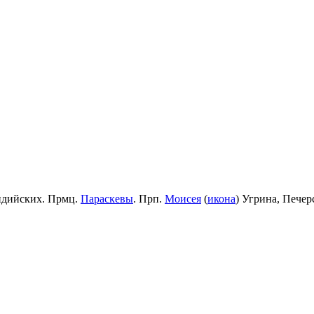
идийских. Прмц.
Параскевы
. Прп.
Моисея
(
икона
) Угрина, Пече