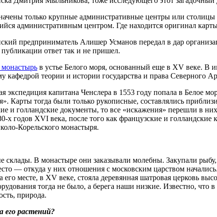
ска Дмитрия Мыльникова, тоже исследующего этот загадочный д
значены только крупные административные центры или столицы 
щийся административным центром. Где находится оригинал карты
ийский предприниматель Алишер Усманов передал в дар организа
 публикации ответ так и не пришел.
 монастырь
в устье Белого моря, основанный еще в XV веке. В 
у кафедрой теории и истории государства и права Северного А
 экспедиция капитана Ченслера в 1553 году попала в Белое мор
ая». Карты тогда были только рукописные, составлялись приблиз
кие и голландские документы, то все «искажения» перешли в ни
0-х годов XVI века, после того как французские и голландские
иколо-Корельского монастыря.
 склады. В монастыре они заказывали молебны. Закупали рыбу, с
место — откуда у них отношения с московским царством начались
 его месте, в XV веке, стояла деревянная шатровая церковь выс
удования тогда не было, а берега наши низкие. Известно, что в
ость, природа.
а его растений?