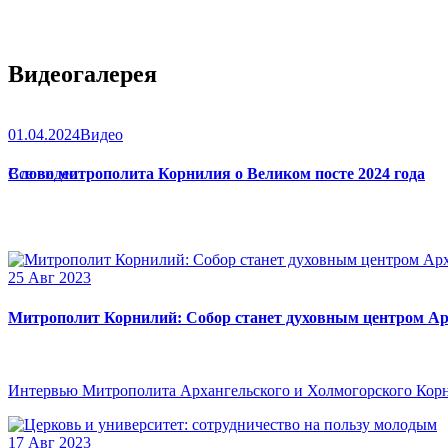
Видеогалерея
01.04.2024
Видео
Слово митрополита Корнилия о Великом посте 2024 года
Все видео
25 Авг 2023
Митрополит Корнилий: Собор станет духовным центром Ар
Интервью Митрополита Архангельского и Холмогорского Кор
17 Авг 2023