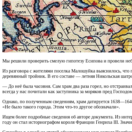
Мы решили проверить смелую гипотезу Есипова и провели неб
Из разговора с жителями поселка Малошуйка выяснилось, что г
деревянный тройник. В его составе — летняя Никольская шатро
— До неё была часовня. Сам храм два раза горел, но отстраи
всегда у нас почитали как заступника за моряков пред Господо
Однако, по полученным сведениям, храм датируется 1638—1640
«Не было такого города. Этим что-то другое обозначали».
Ищем более подробные сведения об авторе документа. Из инте
году он стал историографом короля Франции Генриха III. Значит