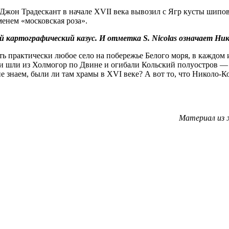
Джон Традескант в начале XVII века вывозил с Ягр кусты шипо
енем «московская роза».
ый картографический казус. И отметка S. Nicolas означает Н
ь практически любое село на побережье Белого моря, в каждом
и шли из Холмогор по Двине и огибали Кольский полуостров — с
не знаем, были ли там храмы в XVI веке? А вот то, что Николо
Материал из 