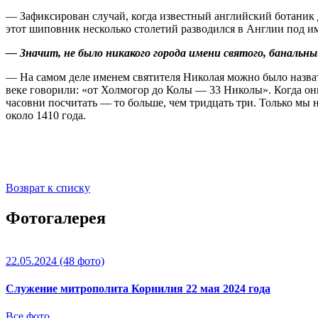
— Зафиксирован случай, когда известный английский ботаник 
этот шиповник несколько столетий разводился в Англии под им
— Значит, не было никакого города имени святого, банальн
— На самом деле именем святителя Николая можно было назват
веке говорили: «от Холмогор до Колы — 33 Николы». Когда он
часовни посчитать — то больше, чем тридцать три. Только мы 
около 1410 года.
Возврат к списку
Фотогалерея
22.05.2024
(48 фото)
Служение митрополита Корнилия 22 мая 2024 года
Все фото