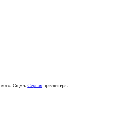
рского. Сщмч.
Сергия
пресвитера.