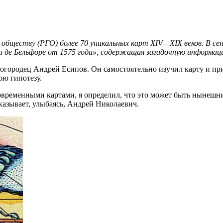
 обществу (РГО) более 70 уникальных карт XIV—XIX веков. В се
 де Бельфоре от 1575 года», содержащая загадочную информацию
городец Андрей Есипов. Он самостоятельно изучил карту и приш
ою гипотезу.
 современными картами, я определил, что это может быть нынеш
сказывает, улыбаясь, Андрей Николаевич.