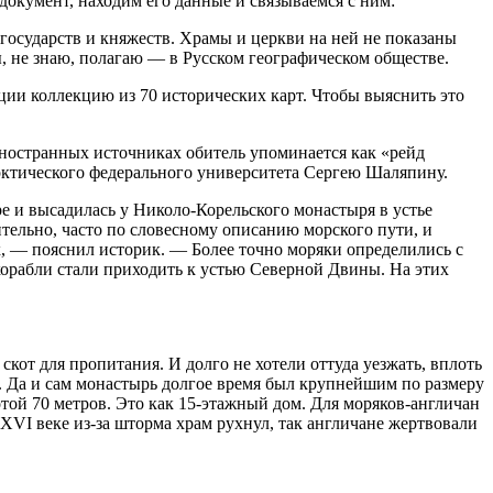
окумент, находим его данные и связываемся с ним:
государств и княжеств. Храмы и церкви на ней не показаны
, не знаю, полагаю — в Русском географическом обществе.
ции коллекцию из 70 исторических карт. Чтобы выяснить это
иностранных источниках обитель упоминается как «рейд
рктического федерального университета Сергею Шаляпину.
е и высадилась у Николо-Корельского монастыря в устье
ительно, часто по словесному описанию морского пути, и
х, — пояснил историк. — Более точно моряки определились с
 корабли стали приходить к устью Северной Двины. На этих
кот для пропитания. И долго не хотели оттуда уезжать, вплоть
. Да и сам монастырь долгое время был крупнейшим по размеру
отой 70 метров. Это как 15-этажный дом. Для моряков-англичан
 XVI веке из-за шторма храм рухнул, так англичане жертвовали