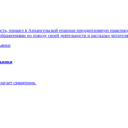
ть, прошел в Архангельской епархии преддипломную практику. 
ражениями по поводу своей деятельности и рассказал читателя
пьянки
лагает священник.