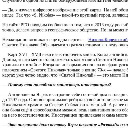
Случайно в одной из статей обнаруживаем имя жителя Челябин
— Да, я изучал цифровое изображение этой карты. На ней обо
нигде. Так что «S. Nikolas» — какой-то крупный город, являю
На сайте РГО находим сообщение о том, что в 2013 году росс
точно, делаем запрос в географическое общество. Но на момент
Неожиданно возникает еще одна версия —
Николо-Корельский
Святого Николая». Обращаемся за разъяснениями к заведующем
— Карт XVI—XVII века известно очень много. Когда английская
Двины, то это место стали отмечать как «залив Святого Никол
хранили их в тайне. Когда же информация попала во французс
положением «Святого Николая» только в конце 70-х — начале 8
картах уже четко видно, что «Святой Николай» — это место Н
— Почему так полюбился монастырь иностранцам?
— Англичане на Яграх выстроили себе гостевой дом и товарные
до 1597 года. Они воспринимали рейд как своё историческое 
Никольским храмом на Севере. Сейчас он каменный. А ранее на
она была ещё и своеобразным маяком, ведь навигационного обор
на него восстановление. Иностранцев привлекала и сама местн
— Это англичане дали острову Ягры название «Розовый» из-з