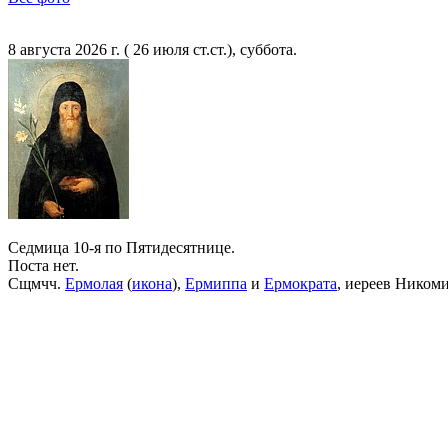
8 августа 2026 г. ( 26 июля ст.ст.), суббота.
Седмица 10-я по Пятидесятнице.
Поста нет.
Сщмчч.
Ермолая
(
икона
),
Ермиппа
и
Ермократа
, иереев Ником