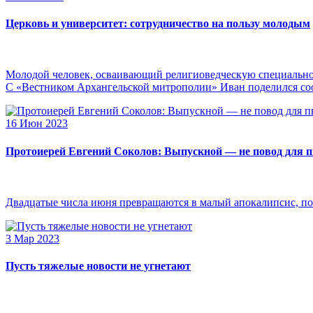
Церковь и университет: сотрудничество на пользу молодым
Молодой человек, осваивающий религиоведческую специальнос
С «Вестником Архангельской митрополии» Иван поделился сооб
16 Июн 2023
Протоиерей Евгений Соколов: Выпускной — не повод для 
Двадцатые числа июня превращаются в малый апокалипсис, по
3 Мар 2023
Пусть тяжелые новости не угнетают