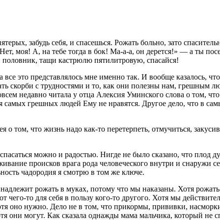
пятерых, забудь себя, и спасешься. Рожать больно, зато спасите
 Нет, моя! А, на тебе тогда в бок! Ма-а-а, он дерется!» — а ты п
й половник, тащи кастрюлю пятилитровую, спасайся!
 все это представлялось мне именно так. И вообще казалось, что 
ь скорби с трудностями и то, как они полезны нам, грешным лю
овсем недавно читала у отца Алексия Уминского слова о том, чт
я самых грешных людей Ему не нравятся. Другое дело, что в са
я о том, что жизнь надо как-то перетерпеть, отмучиться, закусив
но спасаться можно и радостью. Нигде не было сказано, что пло
вание происков врага рода человеческого внутри и снаружи себ
ность чадородия я смотрю в том же ключе.
 надлежит рожать в муках, потому что мы наказаны. Хотя рожать 
т чего-то для себя в пользу кого-то другого. Хотя мы действител
тя оно нужно. Дело не в том, что прикормы, прививки, насморк
отя они могут. Как сказала однажды мама мальчика, который не с