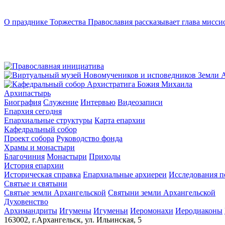
О празднике Торжества Православия рассказывает глава мисси
Архипастырь
Биография
Служение
Интервью
Видеозаписи
Епархия сегодня
Епархиальные структуры
Карта епархии
Кафедральный собор
Проект собора
Руководство фонда
Храмы и монастыри
Благочиния
Монастыри
Приходы
История епархии
Историческая справка
Епархиальные архиереи
Исследования п
Святые и святыни
Святые земли Архангельской
Святыни земли Архангельской
Духовенство
Архимандриты
Игумены
Игуменьи
Иеромонахи
Иеродиаконы
163002, г.Архангельск, ул. Ильинская, 5