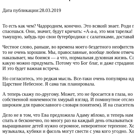
Дата публикации:
28.03.2019
То есть как чем? Чадородием, конечно. Это всякий знает. Роди 
спасешься. Они, значит, будут кричать: «А-а-а, это моя тарелка!
тьмущую, забудь про свои бутербродики с салатиками, достава
Честное слово, раньше, во времена моего бездетного неофитства
то не очень хорошим. Мы, православные, вообще любим отмечат
наказывает, мы боимся — а что, нормальная духовная жизнь. С
какую можно придумать. Потому что Бог благ, и даже страдани
И это будет важная встреча.
Но согласитесь, это редкая мысль. Все-таки очень популярна иде
Царствие Небесное. Я сама так планировала.
А теперь скажу по-другому. Может, это не бросается в глаза, 
собственной никчемности хмурый взгляд. И поминутное отслежи
широким для православного словаря понятием). И на спаситель
Дело не в том, что Ева предложила Адаму яблоко, и теперь нам
спать и бесконечно, по многу раз на каждый день отказываться о
выращивание детей нужно огромное, невероятное терпение. Хо
музыкалка, кубики и фасоль могут свести с ума кого угодно. Х