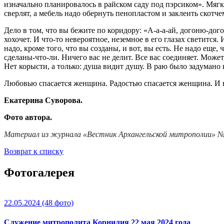
изначально планировалось в райском саду под пэрсиком». Мягк
сверлят, а мебель надо обернуть пенопластом и заклеить скотч
Дело в том, что вы бежите по коридору: «А-а-а-ай, догоню-дого
хохочет. И что-то невероятное, неземное в его глазах светится.
надо, кроме того, что вы созданы, и вот, вы есть. Не надо еще
сделаны-что-ли. Ничего вас не делит. Все вас соединяет. Может
Нет корысти, а только: душа видит душу. В раю было задумано к
Любовью спасается женщина. Радостью спасается женщина. И в
Екатерина Суворова.
Фото автора.
Материал из журнала «Вестник Архангельской митрополии» №1
Возврат к списку
Фотогалерея
22.05.2024
(48 фото)
Служение митрополита Корнилия 22 мая 2024 года