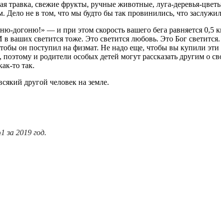
ая травка, свежие фрукты, ручные животные, луга-деревья-цветы
ем. Дело не в том, что мы будто бы так провинились, что заслуж
ню-догоню!» — и при этом скорость вашего бега равняется 0,5 км
 И в ваших светится тоже. Это светится любовь. Это Бог светится
, чтобы он поступил на физмат. Не надо еще, чтобы вы купили эт
, поэтому и родители особых детей могут рассказать другим о св
ак-то так.
сякий другой человек на земле.
 за 2019 год.