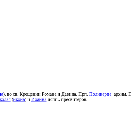
на
), во св. Крещении Романа и Давида. Прп.
Поликарпа
, архим. 
колая
(
икона
) и
Иоанна
испп., пресвитеров.