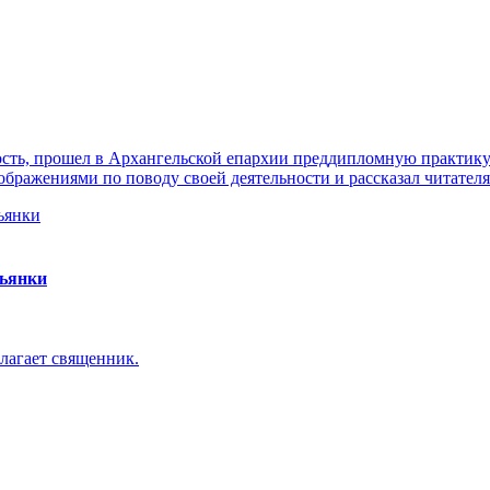
ть, прошел в Архангельской епархии преддипломную практику. 
ражениями по поводу своей деятельности и рассказал читателя
пьянки
лагает священник.