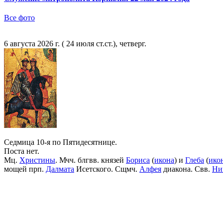
Все фото
6 августа 2026 г. ( 24 июля ст.ст.), четверг.
Седмица 10-я по Пятидесятнице.
Поста нет.
Мц.
Христины
. Мчч. блгвв. князей
Бориса
(
икона
) и
Глеба
(
ико
мощей прп.
Далмата
Исетского. Сщмч.
Алфея
диакона. Свв.
Ни