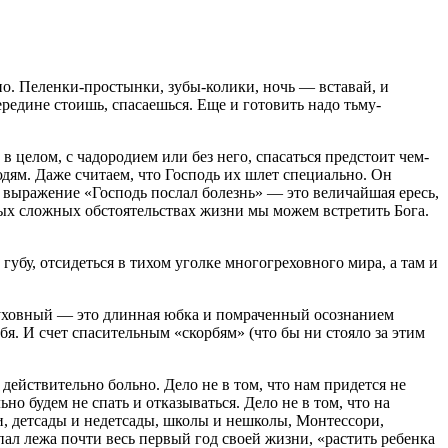
льно. Пеленки-простынки, зубы-колики, ночь — вставай, и
осередине стоишь, спасаешься. Еще и готовить надо тьму-
в целом, с чадородием или без него, спасаться предстоит чем-
дям. Даже считаем, что Господь их шлет специально. Он
о выражение «Господь послал болезнь» — это величайшая ересь,
мых сложных обстоятельствах жизни мы можем встретить Бога.
 губу, отсидеться в тихом уголке многогреховного мира, а там и
д духовный — это длинная юбка и помраченный осознанием
я. И счет спасительным «скорбям» (что бы ни стояло за этим
действительно больно. Дело не в том, что нам придется не
ьно будем не спать и отказываться. Дело не в том, что на
и, детсады и недетсады, школы и нешколы, Монтессори,
пал лежа почти весь первый год своей жизни, «растить ребенка