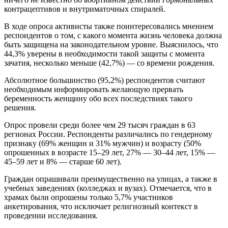
контрацептивов и внутриматочных спиралей.
В ходе опроса активисты также поинтересовались мнением
респондентов о том, с какого момента жизнь человека должна
быть защищена на законодательном уровне. Выяснилось, что
44,3% уверены в необходимости такой защиты с момента
зачатия, несколько меньше (42,7%) — со времени рождения.
Абсолютное большинство (95,2%) респондентов считают
необходимым информировать желающую прервать
беременность женщину обо всех последствиях такого
решения.
Опрос провели среди более чем 29 тысяч граждан в 63
регионах России. Респонденты различались по гендерному
признаку (69% женщин и 31% мужчин) и возрасту (50%
опрошенных в возрасте 15–29 лет, 27% — 30–44 лет, 15% —
45–59 лет и 8% — старше 60 лет).
Граждан опрашивали преимущественно на улицах, а также в
учебных заведениях (колледжах и вузах). Отмечается, что в
храмах были опрошены только 5,7% участников
анкетирования, что исключает религиозный контекст в
проведении исследования.