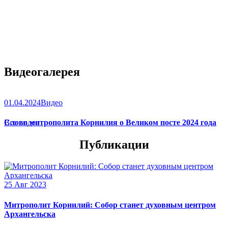
Видеогалерея
01.04.2024
Видео
Слово митрополита Корнилия о Великом посте 2024 года
Все видео
Публикации
25 Авг 2023
Митрополит Корнилий: Собор станет духовным центром
Архангельска