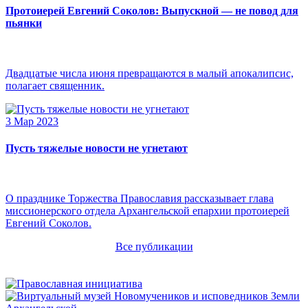
Протоиерей Евгений Соколов: Выпускной — не повод для
пьянки
Двадцатые числа июня превращаются в малый апокалипсис,
полагает священник.
3 Мар 2023
Пусть тяжелые новости не угнетают
О празднике Торжества Православия рассказывает глава
миссионерского отдела Архангельской епархии протоиерей
Евгений Соколов.
Все публикации