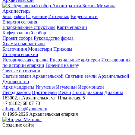
Архипастырь
Биография
Служение
Интервью
Видеозаписи
Епархия сегодня
Епархиальные структуры
Карта епархии
Кафедральный собор
Проект собора
Руководство фонда
Храмы и монастыри
Благочиния
Монастыри
Приходы
История епархии
Историческая справка
Епархиальные архиереи
Исследования
по истории епархии
Гонения на веру
Святые и святыни
Святые земли Архангельской
Святыни земли Архангельской
Духовенство
Архимандриты
Игумены
Игуменьи
Иеромонахи
Иеродиаконы
Протоиереи
Иереи
Протодиаконы
Диаконы
163002, г.Архангельск, ул. Ильинская, 5
+7 (8182) 68-07-73
arh-eparhia@yandex.ru
© 1996-2026 Архангельская епархия
Создание сайта: