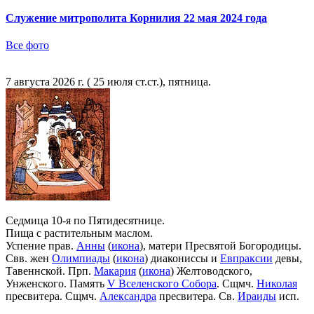
Служение митрополита Корнилия 22 мая 2024 года
Все фото
7 августа 2026 г. ( 25 июля ст.ст.), пятница.
Седмица 10-я по Пятидесятнице.
Пища с растительным маслом.
Успение прав.
Анны
(
икона
), матери Пресвятой Богородицы.
Свв. жен
Олимпиады
(
икона
) диакониссы и
Евпраксии
девы,
Тавеннской. Прп.
Макария
(
икона
) Желтоводского,
Унженского. Память
V Вселенского Собора
. Сщмч.
Николая
пресвитера. Сщмч.
Александра
пресвитера. Св.
Ираиды
исп.