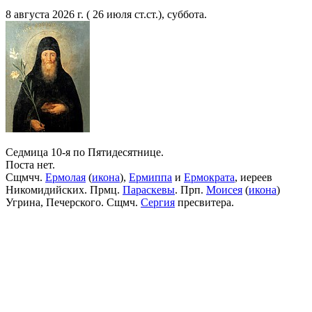
8 августа 2026 г. ( 26 июля ст.ст.), суббота.
Седмица 10-я по Пятидесятнице.
Поста нет.
Сщмчч.
Ермолая
(
икона
),
Ермиппа
и
Ермократа
, иереев
Никомидийских. Прмц.
Параскевы
. Прп.
Моисея
(
икона
)
Угрина, Печерского. Сщмч.
Сергия
пресвитера.