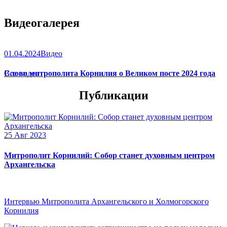
Видеогалерея
01.04.2024
Видео
Слово митрополита Корнилия о Великом посте 2024 года
Все видео
Публикации
25 Авг 2023
Митрополит Корнилий: Собор станет духовным центром
Архангельска
Интервью Митрополита Архангельского и Холмогорского
Корнилия