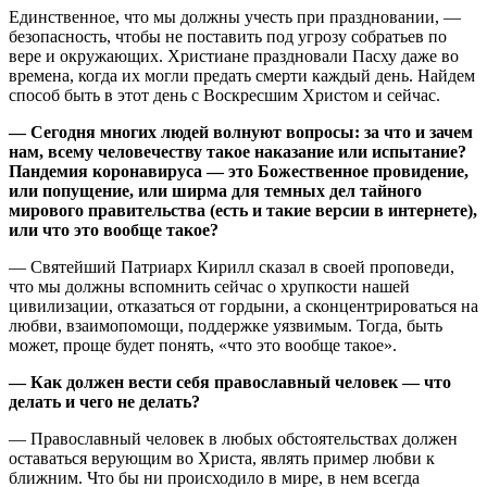
Единственное, что мы должны учесть при праздновании, —
безопасность, чтобы не поставить под угрозу собратьев по
вере и окружающих. Христиане праздновали Пасху даже во
времена, когда их могли предать смерти каждый день. Найдем
способ быть в этот день с Воскресшим Христом и сейчас.
— Сегодня многих людей волнуют вопросы: за что и зачем
нам, всему человечеству такое наказание или испытание?
Пандемия коронавируса — это Божественное провидение,
или попущение, или ширма для темных дел тайного
мирового правительства (есть и такие версии в интернете),
или что это вообще такое?
— Святейший Патриарх Кирилл сказал в своей проповеди,
что мы должны вспомнить сейчас о хрупкости нашей
цивилизации, отказаться от гордыни, а сконцентрироваться на
любви, взаимопомощи, поддержке уязвимым. Тогда, быть
может, проще будет понять, «что это вообще такое».
— Как должен вести себя православный человек — что
делать и чего не делать?
— Православный человек в любых обстоятельствах должен
оставаться верующим во Христа, являть пример любви к
ближним. Что бы ни происходило в мире, в нем всегда