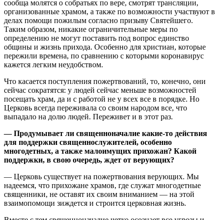
сообща молятся о собратьях по вере, смотрят трансляции,
организованные храмом, а также по возможности участвуют в
делах помощи пожилым согласно призыву Святейшего.
Таким образом, никакие ограничительные меры по
определению не могут поставить под вопрос единство
общины и жизнь прихода. Особенно для христиан, которые
пережили времена, по сравнению с которыми коронавирус
кажется легким неудобством.
Что касается поступления пожертвований, то, конечно, они
сейчас сократятся: у людей сейчас меньше возможностей
посещать храм, да и с работой не у всех все в порядке. Но
Церковь всегда переживала со своим народом все, что
выпадало на долю людей. Переживет и в этот раз.
— Продумывает ли священноначалие какие-то действия
для поддержки священнослужителей, особенно
многодетных, а также малоимущих прихожан? Какой
поддержки, в свою очередь, ждет от верующих?
— Церковь существует на пожертвования верующих. Мы
надеемся, что прихожане храмов, где служат многодетные
священники, не оставят их своим вниманием — на этой
взаимопомощи зиждется и строится церковная жизнь.
Вместе с тем священноначалие четко осознает все угрозы и