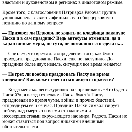
властями и духовенством в регионах в диалоговом режиме.
Кроме того, с благословения Патриарха Рабочая группа
уполномочена заявлять официальную общецерковную
позицию по данному вопросу.
— Призовет ли Церковь не ходить на кладбища накануне
Пасхи и в сам праздник? Ведь автобусы отменили, да и
карантинные меры, по сути, не позволяют это сделать…
— Считаем, что время для определения того, как будет
проходить празднование Пасхи, еще не наступило. До
праздника более двух недель, ситуация все время меняется.
— Не грех ли вообще праздновать Пасху во время
эпидемии? Как может сместиться акцент торжеств?
— Когда меня коллеги-журналисты спрашивают: «Что будет с
Пасхой?», я всегда отвечаю: «Пасха будет!» Пасху
праздновали во время чумы, войны и прочих бедствий,
отпразднуем ее и сейчас. Праздник Пасхи символизирует
победу над смертью и всеми страданиями и
несовершенствами окружающего нас мира. Радость Пасхи не
может ставиться под вопрос никакими внешними
обстоятельствами.