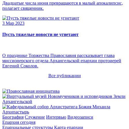
Двадцатые числа июня превращаются в малый апокалипсис,
полагает священник.
3 Мар 2023
Пусть тяжелые новости не угнетают
О празднике Торжества Православия рассказывает глава
миссионерского отдела Архангельской епархии протоиерей
Евгений Соколов.
Все публикации
Архипастырь
Биография
Служение
Интервью
Видеозаписи
Епархия сегодня
Епархиальные структуры
Карта епархии