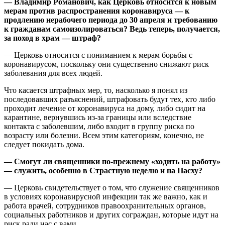
— Владимир Романович, как Церковь относится к новым
мерам против распространения коронавируса — к
продлению нерабочего периода до 30 апреля и требованию
к гражданам самоизолироваться? Ведь теперь, получается,
за поход в храм — штраф?
— Церковь относится с пониманием к мерам борьбы с
коронавирусом, поскольку они существенно снижают риск
заболевания для всех людей.
Что касается штрафных мер, то, насколько я понял из
последовавших разъяснений, штрафовать будут тех, кто либо
проходит лечение от коронавируса на дому, либо сидит на
карантине, вернувшись из-за границы или вследствие
контакта с заболевшим, либо входит в группу риска по
возрасту или болезни. Всем этим категориям, конечно, не
следует покидать дома.
— Смогут ли священники по-прежнему «ходить на работу»
— служить, особенно в Страстную неделю и на Пасху?
— Церковь свидетельствует о том, что служение священников
в условиях коронавирусной инфекции так же важно, как и
работа врачей, сотрудников правоохранительных органов,
социальных работников и других сограждан, которые идут на
риск ради нас с вами.