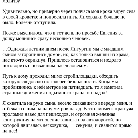
молитву.
Удивительно, но примерно через полчаса моя кроха вдруг села
в своей кроватке и попросила пить. Лихорадки больше не
было. Болезнь отступила.
Позже выяснилось, что в тот день по просьбе Евгения за
дочку молились сразу несколько человек.
…Однажды летним днем после Литургии мы с младшим
сыном заторопились домой, но, как только вышли из храма,
нас кто-то окрикнул. Пришлось остановиться и недолго
поговорить с позвавшим нас человеком.
Путь к дому проходил мимо стройплощадки, обходить
которую следовало по галерее безопасности. Когда мы
приблизились к ней метров на пятнадцать, то я заметила
странные движения подъемного крана: он падал!
Я схватила на руки сына, весело скакавшего впереди меня, и
отбежала с ним на пару метров назад. В этот момент кран уже
проломил навес для пешеходов, и огромная железная
конструкция на мгновение зависла над автодорогой, по
которой двигалась легковушка, — секунда, и свалится прямо
на нее!