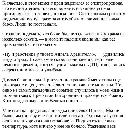
К счастью, в этот момент кран зацепился за электропровода,
что немного замедлило его падение, и машина успела
протиснуться в эту щель, проскочить. Со страшным грохотом
подъемник рухнул сразу за автомобилем, сломав несколько
берез. Люди не пострадали.
Страшно подумать, что было бы, не задержись мы у храма на
несколько секунд, — в момент падения крана мы как раз
проходили бы под навесом.
«Ну и работенка у твоего Ангела Хранителя!», — удивились
тогда друзья. То же самое сказали они мне и спустя еще
немного времени, когда я чудом выжила в ДТП, отделавшись
сотрясением мозга и ушибами.
Друзья были правы. Присутствие хранящей меня силы еще
никогда не ощущалось так явственно, как в те моменты. Но
одно из самых загадочных событий случилось в моей жизни
по молитвам к Пресвятой Богородице и праведному Иоанну
Кронштадтскому в дни Великого поста.
Мне и дочке предстояла поездка в поселок Пинега. Мы не
были там ни разу и очень хотели поехать. Однако за сутки до
отправления дочка сильно заболела. Поднялась высокая
температура, хотя ничего у нее не болело. Ухаживая весь