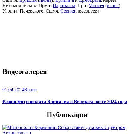
Сщмчч.
Ермолая
(
икона
),
Ермиппа
и
Ермократа
, иереев
Никомидийских. Прмц.
Параскевы
. Прп.
Моисея
(
икона
)
Угрина, Печерского. Сщмч.
Сергия
пресвитера.
Видеогалерея
01.04.2024
Видео
Слово митрополита Корнилия о Великом посте 2024 года
Все видео
Публикации