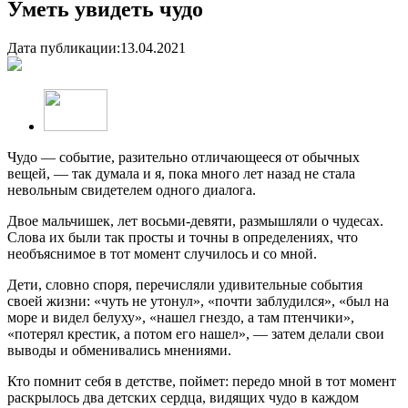
Уметь увидеть чудо
Дата публикации:
13.04.2021
Чудо — событие, разительно отличающееся от обычных
вещей, — так думала и я, пока много лет назад не стала
невольным свидетелем одного диалога.
Двое мальчишек, лет восьми-девяти, размышляли о чудесах.
Слова их были так просты и точны в определениях, что
необъяснимое в тот момент случилось и со мной.
Дети, словно споря, перечисляли удивительные события
своей жизни: «чуть не утонул», «почти заблудился», «был на
море и видел белуху», «нашел гнездо, а там птенчики»,
«потерял крестик, а потом его нашел», — затем делали свои
выводы и обменивались мнениями.
Кто помнит себя в детстве, поймет: передо мной в тот момент
раскрылось два детских сердца, видящих чудо в каждом