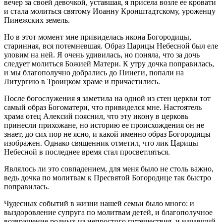
вечер за своей девочкой, уставшая, я присела возле ее кровати
и стала молиться святому Иоанну Кронштадтскому, уроженцу
Пинежских земель.
Но в этот момент мне привиделась икона Богородицы,
старинная, вся потемневшая. Образ Царицы Небесной был еле
уловим на ней. Я очень удивилась, но поняла, что за дочь
следует молиться Божией Матери. К утру дочка поправилась,
и мы благополучно добрались до Пинеги, попали на
Литургию в Троицком храме и причастились.
После богослужения я заметила на одной из стен церкви тот
самый образ Богоматери, что привиделся мне. Настоятель
храма отец Алексий пояснил, что эту икону в церковь
принесли прихожане, но историю ее происхождения он не
знает, до сих пор не ясно, и какой именно образ Богородицы
изображен. Однако священник отметил, что лик Царицы
Небесной в последнее время стал просветляться.
Являлось ли это совпадением, для меня было не столь важно,
ведь дочка по молитвам к Пресвятой Богородице так быстро
поправилась.
Чудесных событий в жизни нашей семьи было много: и
выздоровление супруга по молитвам детей, и благополучное
возвращение родных из непростого путешествия, и начавший