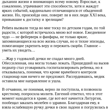
дыхании жизни и внимающих всему новому. Взрослые, к
сожалению, утрачивают эти способности, хотя и жаждут
ярких событий, кардинально отличающихся от обыденной
жизни. Но, произойди они, поверят ли в них люди XXI века,
привыкшие к достатку и зрелищам?
Ребята вызвали тогда во мне тоску по детским годам, по той
радости, с которой встречалось мною всё новое. Ежедневное
чудо — не фейерверк и фанфары, не только яркие,
запоминающиеся на всю жизнь случаи, но и тихие эпизоды,
помогающие укрепить веру и пережить скорби. Главное –
уметь их увидеть…
…Жар у годовалой дочки не спадал много дней.
Обессиленная, она могла только лежать. Пришедший на вызов
педиатр стал уговаривать госпитализировать ребенка, но я
отказывалась, понимая, что кроме врачебного контроля
стационар нам ничего не предложит. Рассердившись, медик
оставила мне направление и ушла.
В отчаянии, не понимая, верно ли поступила, я позвонила
крестному, попросила молитв. Евгений ответил, что в этот
момент находится в храме, где вот-вот начнется Литургия,
пообещал заказать молебен о здравии. Благодарная ему, я
взяла ослабевшую ручку дочки в свои ладони и погрузилась в