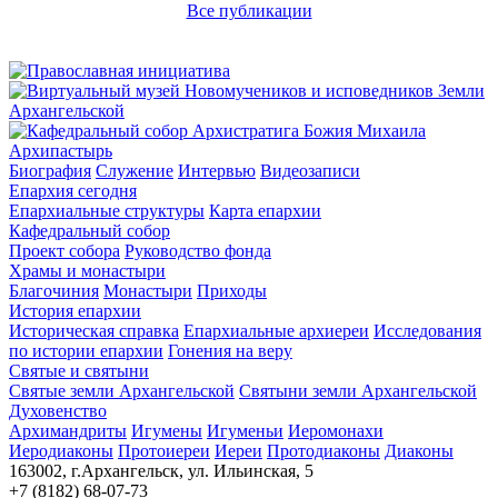
Все публикации
Архипастырь
Биография
Служение
Интервью
Видеозаписи
Епархия сегодня
Епархиальные структуры
Карта епархии
Кафедральный собор
Проект собора
Руководство фонда
Храмы и монастыри
Благочиния
Монастыри
Приходы
История епархии
Историческая справка
Епархиальные архиереи
Исследования
по истории епархии
Гонения на веру
Святые и святыни
Святые земли Архангельской
Святыни земли Архангельской
Духовенство
Архимандриты
Игумены
Игуменьи
Иеромонахи
Иеродиаконы
Протоиереи
Иереи
Протодиаконы
Диаконы
163002, г.Архангельск, ул. Ильинская, 5
+7 (8182) 68-07-73