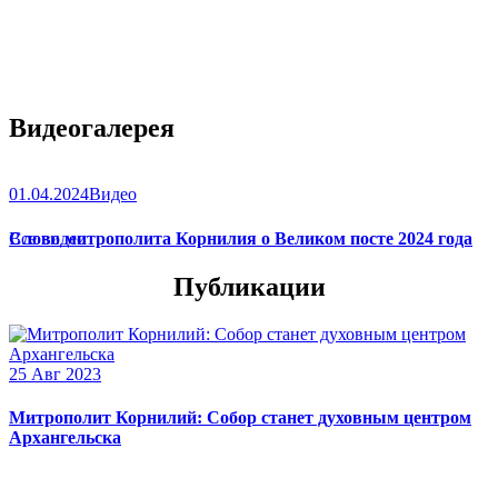
Видеогалерея
01.04.2024
Видео
Слово митрополита Корнилия о Великом посте 2024 года
Все видео
Публикации
25 Авг 2023
Митрополит Корнилий: Собор станет духовным центром
Архангельска