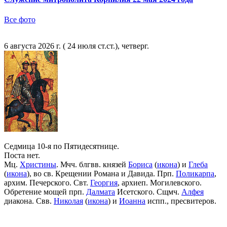
Все фото
6 августа 2026 г. ( 24 июля ст.ст.), четверг.
Седмица 10-я по Пятидесятнице.
Поста нет.
Мц.
Христины
. Мчч. блгвв. князей
Бориса
(
икона
) и
Глеба
(
икона
), во св. Крещении Романа и Давида. Прп.
Поликарпа
,
архим. Печерского. Свт.
Георгия
, архиеп. Могилевского.
Обретение мощей прп.
Далмата
Исетского. Сщмч.
Алфея
диакона. Свв.
Николая
(
икона
) и
Иоанна
испп., пресвитеров.