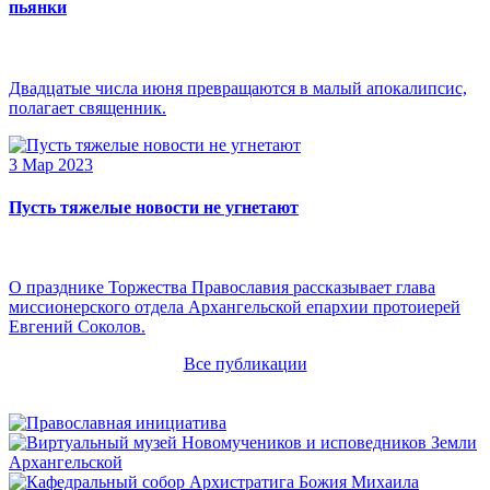
пьянки
Двадцатые числа июня превращаются в малый апокалипсис,
полагает священник.
3 Мар 2023
Пусть тяжелые новости не угнетают
О празднике Торжества Православия рассказывает глава
миссионерского отдела Архангельской епархии протоиерей
Евгений Соколов.
Все публикации