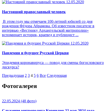
12.05.2020
Настоящий православный человек
В этом году мы отмечаем 100-летний юбилей со дня
рождения Фёдора Абрамова. Об известном писателе в
интервью «Вестнику Архангельской митрополии»
вспоминает историк, краевед и публицист ...
12.05.2020
Пандемия и будущее Русской Церкви
Эпидемия коронавируса — повод для смены богословского
дискурса?
Предыдущая
2
3
4
5
6
Все
Следующая
Фотогалерея
22.05.2024
(48 фото)
Служение митрополита Корнилия 22 мая 2024 года