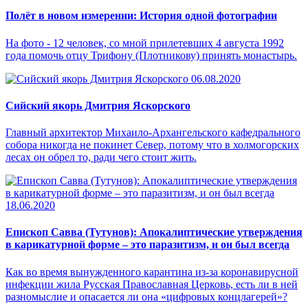
Полёт в новом измерении: История одной фотографии
На фото - 12 человек, со мной прилетевших 4 августа 1992
года помочь отцу Трифону (Плотникову) принять монастырь.
06.08.2020
Сийский якорь Дмитрия Яскорского
Главный архитектор Михаило-Архангельского кафедрального
собора никогда не покинет Север, потому что в холмогорских
лесах он обрел то, ради чего стоит жить.
18.06.2020
Епископ Савва (Тутунов): Апокалиптические утверждения
в карикатурной форме – это паразитизм, и он был всегда
Как во время вынужденного карантина из-за коронавирусной
инфекции жила Русская Православная Церковь, есть ли в ней
разномыслие и опасается ли она «цифровых концлагерей»?