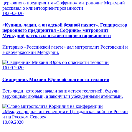
18.09.2020
«Купишь ладан, а он адской бездной пахнет». Гендиректор
церковного предприятия «Софрино» митрополит
Меркурий рассказал о клиентоориентированности
Интервью «Российской газете» дал митрополит Ростовский и
Новочеркасский Меркурий.
16.09.2020
Священник Михаил Юров об опасности теологии
Есть люди, которые начали заниматься теологией, будучи
верующими людьми, а закончили убежденными атеистами.
10.09.2020