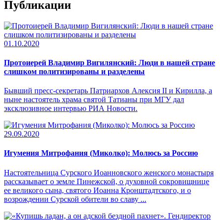
Публикации
01.10.2020
Протоиерей Владимир Вигилянский: Люди в нашей стране
слишком политизированы и разделены
Бывший пресс-секретарь Патриархов Алексия II и Кирилла, а
ныне настоятель храма святой Татианы при МГУ дал
эксклюзивное интервью РИА Новости.
29.09.2020
Игумения Митрофания (Миколко): Молюсь за Россию
Настоятельница Сурского Иоанновского женского монастыря
рассказывает о земле Пинежской, о духовной сокровищнице
ее великого сына, святого Иоанна Кронштадтского, и о
возрождении Сурской обители во славу ...