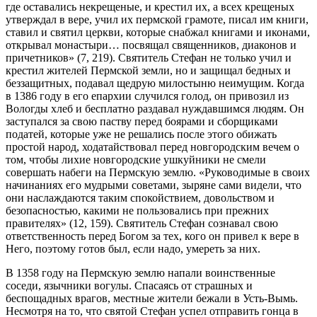
где оставались некрещеные, и крестил их, а всех крещеных
утверждал в вере, учил их пермской грамоте, писал им книги,
ставил и святил церкви, которые снабжал книгами и иконами,
открывал монастыри… посвящал священников, диаконов и
причетников» (7, 219). Святитель Стефан не только учил и
крестил жителей Пермской земли, но и защищал бедных и
беззащитных, подавал щедрую милостыню неимущим. Когда
в 1386 году в его епархии случился голод, он привозил из
Вологды хлеб и бесплатно раздавал нуждавшимся людям. Он
заступался за свою паству перед боярами и сборщиками
податей, которые уже не решались после этого обижать
простой народ, ходатайствовал перед новгородским вечем о
том, чтобы лихие новгородские ушкуйники не смели
совершать набеги на Пермскую землю. «Руководимые в своих
начинаниях его мудрыми советами, зыряне сами видели, что
они наслаждаются таким спокойствием, довольством и
безопасностью, какими не пользовались при прежних
правителях» (12, 159). Святитель Стефан сознавал свою
ответственность перед Богом за тех, кого он привел к вере в
Него, поэтому готов был, если надо, умереть за них.
В 1358 году на Пермскую землю напали воинственные
соседи, язычники вогулы. Спасаясь от страшных и
беспощадных врагов, местные жители бежали в Усть-Вымь.
Несмотря на то, что святой Стефан успел отправить гонца в