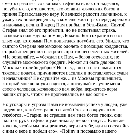
смерть сразиться со святым Стефаном и, как он надеялся,
погубить его, а также тех, кто оставил языческих богов и
принял Православную веру. К великой радости язычников, к
ужасу тех новокрещеных, в ком еще жил страх перед жрецами
и идолами, великий жрец Пам прибыл в Усть-Вымь. Святой
Стефан знал об его прибытии, но не испытывал страха,
возложив надежду на помощь Божию. Бог сохранил его от
злых чар, которыми Пам попытался погубить его. Увидев, что
святого Стефана невозможно одолеть с помощью колдовства,
старый жрец решил настроить против него местных жителей.
«Не оставляйте, – убеждал их Пам, – богов отеческих, не
слушайте московского бродяги. Может ли быть для нас из
Москвы что-либо доброе? Не оттуда ли на нас налагаются
тяжелые подати, причиняются насилия и поставляются судьи
и начальники? Не слушайте же… из Москвы пришедшего,
который мне во внуки годится, а послушайте лучше меня –
своего человека, желающего вам добра, держитесь веры
наших отцов, чтобы не прогневались на вас боги!»
Но уговоры и угрозы Пама не возымели успеха у людей, уже
видевших, как бесстрашно святой Стефан сокрушал их
лжебогов. «Старик, не страшен нам гнев богов твоих, они
пали от рук Стефана и уже никогда не восстанут… Если же
хочешь, чтобы мы по-прежнему верили тебе, иди и состязайся
с ним о вере и победи его». «Пойду и посрамлю вашего