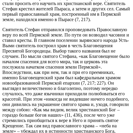
стали просить его научить их христианской вере. Святитель
Стефан крестил жителей Пыраса, а затем и других сел. Самый
первый православный храм, построенный им в Пермской
земле, находился именно в Пырасе (7, 217).
Святитель Стефан отправился проповедовать Православную
веру по всей Пермской земле. По пути он возводил часовни и
ставил кресты. В главном поселении зырянского народа Усть-
Выми святитель построил храм в честь Благовещения
Пресвятой Богородицы. Выбор такого названия был не
случаен. По мысли святого Стефана, «как Благовещение было
началом спасения для всего мира, так и церковь эта
послужила начатком спасения земли Пермской».
Впоследствии, как при нем, так и при его преемниках,
именно Благовещенский храм был кафедральным храмом
новообразованной Пермской епархии (7, 217; 227). Он
выглядел величественно и благолепно, поэтому нередко
случалось, что даже язычники приходили полюбоваться его
красотой. При этом «никогда не видевшие ничего подобного,
они дивились на украшение святого храма и, уходя, говорили
между собою: «Как мы видим, велик христианский Бог –
гораздо больше богов наших» (11, 436), после чего уже
стремились приобщиться к вере в Него и принять святое
Крещение. Так сам вид православного храма – «неба на
земле» – убеждал их в истинности христианского Бога,