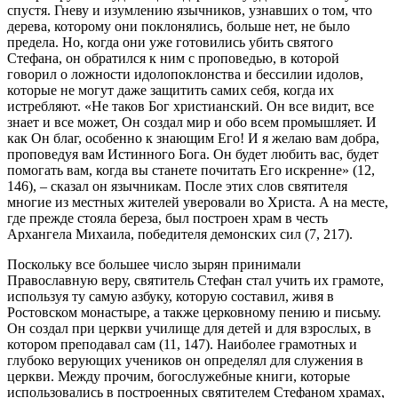
спустя. Гневу и изумлению язычников, узнавших о том, что
дерева, которому они поклонялись, больше нет, не было
предела. Но, когда они уже готовились убить святого
Стефана, он обратился к ним с проповедью, в которой
говорил о ложности идолопоклонства и бессилии идолов,
которые не могут даже защитить самих себя, когда их
истребляют. «Не таков Бог христианский. Он все видит, все
знает и все может, Он создал мир и обо всем промышляет. И
как Он благ, особенно к знающим Его! И я желаю вам добра,
проповедуя вам Истинного Бога. Он будет любить вас, будет
помогать вам, когда вы станете почитать Его искренне» (12,
146), – сказал он язычникам. После этих слов святителя
многие из местных жителей уверовали во Христа. А на месте,
где прежде стояла береза, был построен храм в честь
Архангела Михаила, победителя демонских сил (7, 217).
Поскольку все большее число зырян принимали
Православную веру, святитель Стефан стал учить их грамоте,
используя ту самую азбуку, которую составил, живя в
Ростовском монастыре, а также церковному пению и письму.
Он создал при церкви училище для детей и для взрослых, в
котором преподавал сам (11, 147). Наиболее грамотных и
глубоко верующих учеников он определял для служения в
церкви. Между прочим, богослужебные книги, которые
использовались в построенных святителем Стефаном храмах,