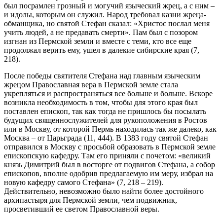
был посрамлен грозный и могучий языческий жрец, а с ним –
и идолы, которым он служил. Народ требовал казни жреца-
обманщика, но святой Стефан сказал: «Христос послал меня
учить людей, а не предавать смерти». Пам был с позором
изгнан из Пермской земли и вместе с теми, кто все еще
продолжал верить ему, ушел в далекие сибирские края (7,
218).
После победы святителя Стефана над главным языческим
жрецом Православная вера в Пермской земле стала
укрепляться и распространяться все больше и больше. Вскоре
возникла необходимость в том, чтобы для этого края был
поставлен епископ, так как тогда не пришлось бы посылать
будущих священнослужителей для рукоположения в Ростов
или в Москву, от которой Пермь находилась так же далеко, как
Москва – от Царьграда (11, 444). В 1383 году святой Стефан
отправился в Москву с просьбой образовать в Пермской земле
епископскую кафедру. Там его приняли с почетом: «великий
князь Димитрий был в восторге от подвигов Стефана, а собор
епископов, вполне одобрив предлагаемую им меру, избрал на
новую кафедру самого Стефана» (7, 218 – 219).
Действительно, невозможно было найти более достойного
архипастыря для Пермской земли, чем подвижник,
просветивший ее светом Православной веры.