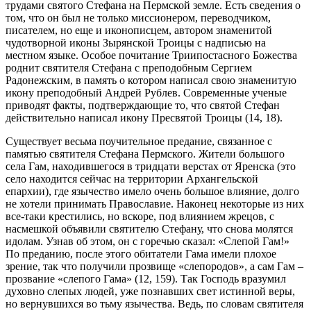
трудами святого Стефана на Пермской земле. Есть сведения о
том, что он был не только миссионером, переводчиком,
писателем, но еще и иконописцем, автором знаменитой
чудотворной иконы Зырянской Троицы с надписью на
местном языке. Особое почитание Триипостасного Божества
роднит святителя Стефана с преподобным Сергием
Радонежским, в память о котором написал свою знаменитую
икону преподобный Андрей Рублев. Современные ученые
приводят факты, подтверждающие то, что святой Стефан
действительно написал икону Пресвятой Троицы (14, 18).
Существует весьма поучительное предание, связанное с
памятью святителя Стефана Пермского. Жители большого
села Гам, находившегося в тридцати верстах от Яренска (это
село находится сейчас на территории Архангельской
епархии), где язычество имело очень большое влияние, долго
не хотели принимать Православие. Наконец некоторые из них
все-таки крестились, но вскоре, под влиянием жрецов, с
насмешкой объявили святителю Стефану, что снова молятся
идолам. Узнав об этом, он с горечью сказал: «Слепой Гам!»
По преданию, после этого обитатели Гама имели плохое
зрение, так что получили прозвище «слепородов», а сам Гам –
прозвание «слепого Гама» (12, 159). Так Господь вразумил
духовно слепых людей, уже познавших свет истинной веры,
но вернувшихся во тьму язычества. Ведь, по словам святителя