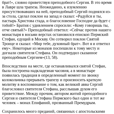
брат!», словно приветствуя преподобного Сергия. В это время
в Лавре шла трапеза. Неожиданно, к изумлению
присутствовавших на ней, преподобный Сергий поднялся из-
за стола, сделал поклон на запад и сказал: «Радуйся и ты,
пастырь Христова стада, и благословение Господне да будет с
тобой!» Братия с удивлением спросили: «Кому говоришь ты,
отче святый?» Преподобный ответил: «Сейчас против нашего
монастыря в восьми верстах остановился епископ Пермский
Стефан, едущий в Москву. Он сотворил поклон Святой
Троице и сказал: «Мир тебе, духовный брат». Вот я и ответил
ему». Некоторые из монахов поспешили к тому месту и
догнали святителя Стефана. Он подтвердил сказанное
преподобным Сергием»(13, 58).
Впоследствии на месте, где останавливался святой Стефан,
была построена надкладезная часовня, а в монастыре
появилась традиция в определенный момент по звонку
колокольчика прерывать трапезу и произносить краткую
молитву в воспоминание о том, как великий авва Сергий
благословил святителя Стефана, расслышав духом его
приветствие. Между прочим, автором житий преподобного
Сергия и святителя Стефана Пермского был один и тот же
человек – монах Епифаний, прозванный Премудрым.
Сохранилось много преданий, связанных с апостольскими