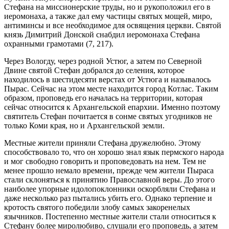
Стефана на миссионерские труды, но и рукоположил его в
иеромонаха, а также дал ему частицы святых мощей, миро,
антиминсы и все необходимое для освящения церкви. Святой
князь Димитрий Донской снабдил иеромонаха Стефана
охранными грамотами (7, 217).
Через Вологду, через родной Устюг, а затем по Северной
Двине святой Стефан добрался до селения, которое
находилось в шестидесяти верстах от Устюга и называлось
Пырас. Сейчас на этом месте находится город Котлас. Таким
образом, проповедь его началась на территории, которая
сейчас относится к Архангельской епархии. Именно поэтому
святитель Стефан почитается в сонме святых угодников не
только Коми края, но и Архангельской земли.
Местные жители приняли Стефана дружелюбно. Этому
способствовало то, что он хорошо знал язык пермского народа
и мог свободно говорить и проповедовать на нем. Тем не
менее прошло немало времени, прежде чем жители Пыраса
стали склоняться к принятию Православной веры. До этого
наиболее упорные идолопоклонники оскорбляли Стефана и
даже несколько раз пытались убить его. Однако терпение и
кротость святого победили злобу самых закоренелых
язычников. Постепенно местные жители стали относиться к
Стефану более миролюбиво, слушали его проповедь, а затем