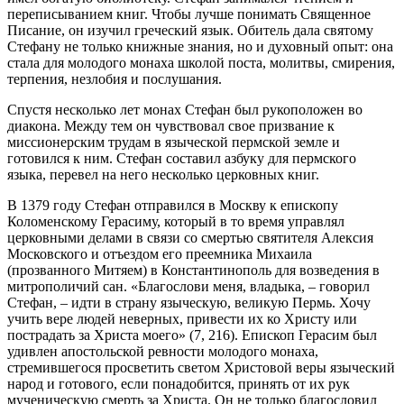
переписыванием книг. Чтобы лучше понимать Священное
Писание, он изучил греческий язык. Обитель дала святому
Стефану не только книжные знания, но и духовный опыт: она
стала для молодого монаха школой поста, молитвы, смирения,
терпения, незлобия и послушания.
Спустя несколько лет монах Стефан был рукоположен во
диакона. Между тем он чувствовал свое призвание к
миссионерским трудам в языческой пермской земле и
готовился к ним. Стефан составил азбуку для пермского
языка, перевел на него несколько церковных книг.
В 1379 году Стефан отправился в Москву к епископу
Коломенскому Герасиму, который в то время управлял
церковными делами в связи со смертью святителя Алексия
Московского и отъездом его преемника Михаила
(прозванного Митяем) в Константинополь для возведения в
митрополичий сан. «Благослови меня, владыка, – говорил
Стефан, – идти в страну языческую, великую Пермь. Хочу
учить вере людей неверных, привести их ко Христу или
пострадать за Христа моего» (7, 216). Епископ Герасим был
удивлен апостольской ревности молодого монаха,
стремившегося просветить светом Христовой веры языческий
народ и готового, если понадобится, принять от их рук
мученическую смерть за Христа. Он не только благословил