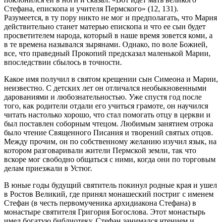
Стефана, епископа и учителя Пермского» (12, 131).
Разумеется, в ту пору никто не мог и предполагать, что Мария
действительно станет матерью епископа и что ее сын будет
просветителем народа, который в наше время зовется коми, а
в те времена назывался зырянами. Однако, по воле Божией,
все, что праведный Прокопий предсказал маленькой Марии,
впоследствии сбылось в точности.
Какое имя получил в святом крещении сын Симеона и Марии,
неизвестно. С детских лет он отличался необыкновенными
дарованиями и любознательностью. Уже спустя год после
того, как родители отдали его учиться грамоте, он научился
читать настолько хорошо, что стал помогать отцу в церкви и
был поставлен соборным чтецом. Любимым занятием отрока
было чтение Священного Писания и творений святых отцов.
Между прочим, он по собственному желанию изучил язык, на
котором разговаривали жители Пермской земли, так что
вскоре мог свободно общаться с ними, когда они по торговым
делам приезжали в Устюг.
В юные годы будущий святитель покинул родные края и ушел
в Ростов Великий, где принял монашеский постриг с именем
Стефан (в честь первомученика архидиакона Стефана) в
монастыре святителя Григория Богослова. Этот монастырь
имел богатую библиотеку. Стефан занимался чтением и