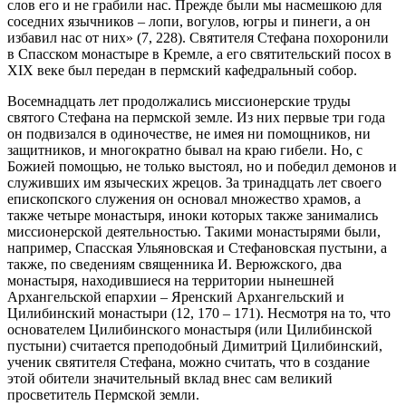
слов его и не грабили нас. Прежде были мы насмешкою для
соседних язычников – лопи, вогулов, югры и пинеги, а он
избавил нас от них» (7, 228). Святителя Стефана похоронили
в Спасском монастыре в Кремле, а его святительский посох в
ХIХ веке был передан в пермский кафедральный собор.
Восемнадцать лет продолжались миссионерские труды
святого Стефана на пермской земле. Из них первые три года
он подвизался в одиночестве, не имея ни помощников, ни
защитников, и многократно бывал на краю гибели. Но, с
Божией помощью, не только выстоял, но и победил демонов и
служивших им языческих жрецов. За тринадцать лет своего
епископского служения он основал множество храмов, а
также четыре монастыря, иноки которых также занимались
миссионерской деятельностью. Такими монастырями были,
например, Спасская Ульяновская и Стефановская пустыни, а
также, по сведениям священника И. Верюжского, два
монастыря, находившиеся на территории нынешней
Архангельской епархии – Яренский Архангельский и
Цилибинский монастыри (12, 170 – 171). Несмотря на то, что
основателем Цилибинского монастыря (или Цилибинской
пустыни) считается преподобный Димитрий Цилибинский,
ученик святителя Стефана, можно считать, что в создание
этой обители значительный вклад внес сам великий
просветитель Пермской земли.