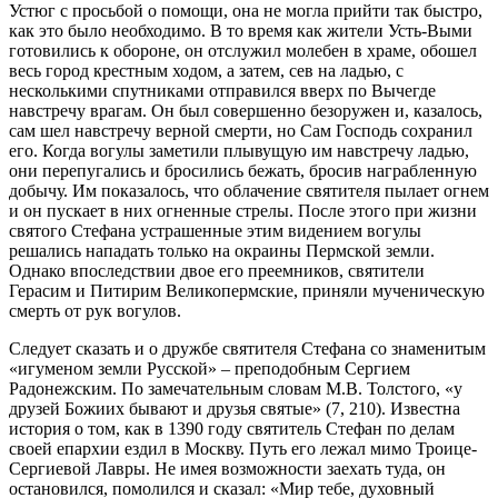
Устюг с просьбой о помощи, она не могла прийти так быстро,
как это было необходимо. В то время как жители Усть-Выми
готовились к обороне, он отслужил молебен в храме, обошел
весь город крестным ходом, а затем, сев на ладью, с
несколькими спутниками отправился вверх по Вычегде
навстречу врагам. Он был совершенно безоружен и, казалось,
сам шел навстречу верной смерти, но Сам Господь сохранил
его. Когда вогулы заметили плывущую им навстречу ладью,
они перепугались и бросились бежать, бросив награбленную
добычу. Им показалось, что облачение святителя пылает огнем
и он пускает в них огненные стрелы. После этого при жизни
святого Стефана устрашенные этим видением вогулы
решались нападать только на окраины Пермской земли.
Однако впоследствии двое его преемников, святители
Герасим и Питирим Великопермские, приняли мученическую
смерть от рук вогулов.
Следует сказать и о дружбе святителя Стефана со знаменитым
«игуменом земли Русской» – преподобным Сергием
Радонежским. По замечательным словам М.В. Толстого, «у
друзей Божиих бывают и друзья святые» (7, 210). Известна
история о том, как в 1390 году святитель Стефан по делам
своей епархии ездил в Москву. Путь его лежал мимо Троице-
Сергиевой Лавры. Не имея возможности заехать туда, он
остановился, помолился и сказал: «Мир тебе, духовный