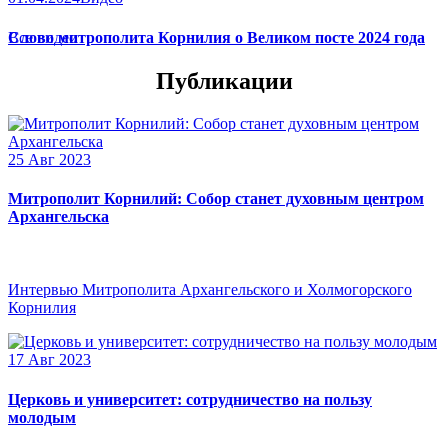
Слово митрополита Корнилия о Великом посте 2024 года
Все видео
Публикации
25 Авг 2023
Митрополит Корнилий: Собор станет духовным центром
Архангельска
Интервью Митрополита Архангельского и Холмогорского
Корнилия
17 Авг 2023
Церковь и университет: сотрудничество на пользу
молодым