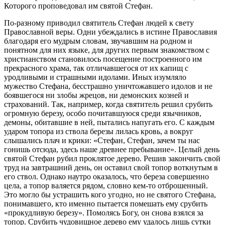
Которого проповедовал им святой Стефан.
По-разному приводил святитель Стефан людей к свету
Православной веры. Одни убеждались в истине Православия
благодаря его мудрым словам, звучавшим на родном и
понятном для них языке, для других первым знакомством с
христианством становилось посещение построенного им
прекрасного храма, так отличавшегося от их капищ с
уродливыми и страшными идолами. Иных изумляло
мужество Стефана, бесстрашно уничтожавшего идолов и не
боявшегося ни злобы жрецов, ни демонских козней и
страхований. Так, например, когда святитель решил срубить
огромную березу, особо почитавшуюся среди язычников,
демоны, обитавшие в ней, пытались напугать его. С каждым
ударом топора из ствола березы лилась кровь, а вокруг
слышались плач и крики: «Стефан, Стефан, зачем ты нас
гонишь отсюда, здесь наше древнее пребывание». Целый день
святой Стефан рубил проклятое дерево. Решив закончить свой
труд на завтрашний день, он оставил свой топор воткнутым в
его ствол. Однако наутро оказалось, что береза совершенно
цела, а топор валяется рядом, словно кем-то отброшенный.
Это могло бы устрашить кого угодно, но не святого Стефана,
понимавшего, кто именно пытается помешать ему срубить
«прокудливую березу». Помолясь Богу, он снова взялся за
топор. Срубить чудовищное дерево ему удалось лишь сутки