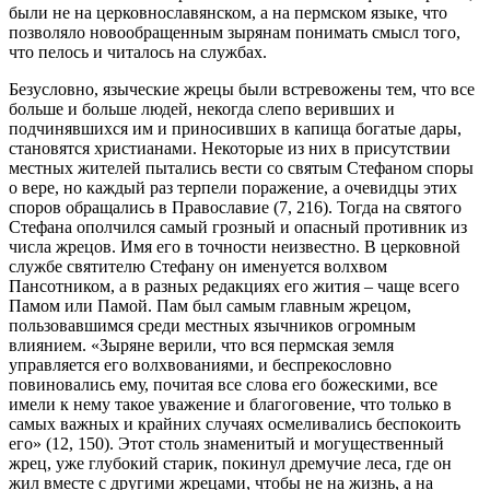
были не на церковнославянском, а на пермском языке, что
позволяло новообращенным зырянам понимать смысл того,
что пелось и читалось на службах.
Безусловно, языческие жрецы были встревожены тем, что все
больше и больше людей, некогда слепо веривших и
подчинявшихся им и приносивших в капища богатые дары,
становятся христианами. Некоторые из них в присутствии
местных жителей пытались вести со святым Стефаном споры
о вере, но каждый раз терпели поражение, а очевидцы этих
споров обращались в Православие (7, 216). Тогда на святого
Стефана ополчился самый грозный и опасный противник из
числа жрецов. Имя его в точности неизвестно. В церковной
службе святителю Стефану он именуется волхвом
Пансотником, а в разных редакциях его жития – чаще всего
Памом или Памой. Пам был самым главным жрецом,
пользовавшимся среди местных язычников огромным
влиянием. «Зыряне верили, что вся пермская земля
управляется его волхвованиями, и беспрекословно
повиновались ему, почитая все слова его божескими, все
имели к нему такое уважение и благоговение, что только в
самых важных и крайних случаях осмеливались беспокоить
его» (12, 150). Этот столь знаменитый и могущественный
жрец, уже глубокий старик, покинул дремучие леса, где он
жил вместе с другими жрецами, чтобы не на жизнь, а на