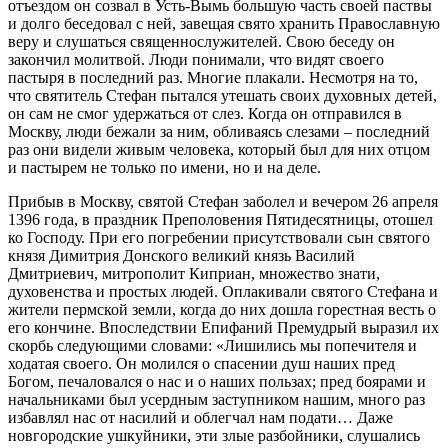
отъездом он созвал в Усть-Вымь большую часть своей паствы
и долго беседовал с ней, завещая свято хранить Православную
веру и слушаться священнослужителей. Свою беседу он
закончил молитвой. Люди понимали, что видят своего
пастыря в последний раз. Многие плакали. Несмотря на то,
что святитель Стефан пытался утешать своих духовных детей,
он сам не смог удержаться от слез. Когда он отправился в
Москву, люди бежали за ним, обливаясь слезами – последний
раз они видели живым человека, который был для них отцом
и пастырем не только по имени, но и на деле.
Прибыв в Москву, святой Стефан заболел и вечером 26 апреля
1396 года, в праздник Преполовения Пятидесятницы, отошел
ко Господу. При его погребении присутствовали сын святого
князя Димитрия Донского великий князь Василий
Дмитриевич, митрополит Киприан, множество знати,
духовенства и простых людей. Оплакивали святого Стефана и
жители пермской земли, когда до них дошла горестная весть о
его кончине. Впоследствии Епифаний Премудрый выразил их
скорбь следующими словами: «Лишились мы попечителя и
ходатая своего. Он молился о спасении душ наших пред
Богом, печаловался о нас и о наших пользах; пред боярами и
начальниками был усердным заступником нашим, много раз
избавлял нас от насилий и облегчал нам подати… Даже
новгородские ушкуйники, эти злые разбойники, слушались