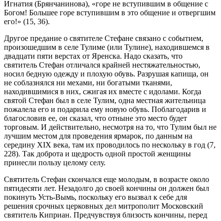
Игнатия (Брянчанинова), «горе не вступившим в общение с
Богом! Большее горе вступившим в это общение и отвергшим
его!» (15, 36).
Другое предание о святителе Стефане связано с событием,
произошедшим в селе Тулиме (или Тулине), находившемся в
двадцати пяти верстах от Яренска. Надо сказать, что
святитель Стефан отличался крайней нестяжательностью,
носил бедную одежду и плохую обувь. Разрушая капища, он
не соблазнялся ни мехами, ни богатыми тканями,
находившимися в них, сжигая их вместе с идолами. Когда
святой Стефан был в селе Тулим, одна местная жительница
пожалела его и подарила ему новую обувь. Поблагодарив и
благословив ее, он сказал, что отныне это место будет
торговым. И действительно, несмотря на то, что Тулим был не
лучшим местом для проведения ярмарок, по данным на
середину ХIХ века, там их проводилось по нескольку в год (7,
228). Так доброта и щедрость одной простой женщины
принесли пользу целому селу.
Святитель Стефан скончался еще молодым, в возрасте около
пятидесяти лет. Незадолго до своей кончины он должен был
покинуть Усть-Вымь, поскольку его вызвал к себе для
решения срочных церковных дел митрополит Московский
святитель Киприан. Предчувствуя близость кончины, перед