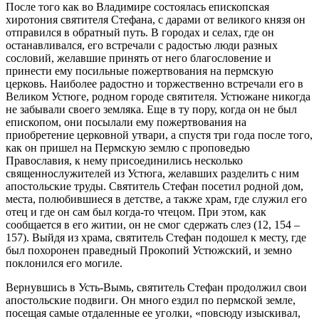
После того как во Владимире состоялась епископская
хиротония святителя Стефана, с дарами от великого князя он
отправился в обратный путь. В городах и селах, где он
останавливался, его встречали с радостью люди разных
сословий, желавшие принять от него благословение и
принести ему посильные пожертвования на пермскую
церковь. Наиболее радостно и торжественно встречали его в
Великом Устюге, родном городе святителя. Устюжане никогда
не забывали своего земляка. Еще в ту пору, когда он не был
епископом, они посылали ему пожертвования на
приобретение церковной утвари, а спустя три года после того,
как он пришел на Пермскую землю с проповедью
Православия, к нему присоединились несколько
священнослужителей из Устюга, желавших разделить с ним
апостольские труды. Святитель Стефан посетил родной дом,
места, полюбившиеся в детстве, а также храм, где служил его
отец и где он сам был когда-то чтецом. При этом, как
сообщается в его житии, он не смог сдержать слез (12, 154 –
157). Выйдя из храма, святитель Стефан подошел к месту, где
был похоронен праведный Прокопий Устюжский, и земно
поклонился его могиле.
Вернувшись в Усть-Вымь, святитель Стефан продолжил свои
апостольские подвиги. Он много ездил по пермской земле,
посещая самые отдаленные ее уголки, «повсюду изыскивал,