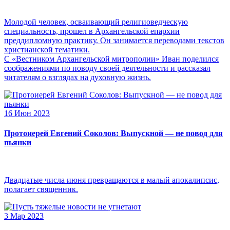
Молодой человек, осваивающий религиоведческую
специальность, прошел в Архангельской епархии
преддипломную практику. Он занимается переводами текстов
христианской тематики.
С «Вестником Архангельской митрополии» Иван поделился
соображениями по поводу своей деятельности и рассказал
читателям о взглядах на духовную жизнь.
16 Июн 2023
Протоиерей Евгений Соколов: Выпускной — не повод для
пьянки
Двадцатые числа июня превращаются в малый апокалипсис,
полагает священник.
3 Мар 2023