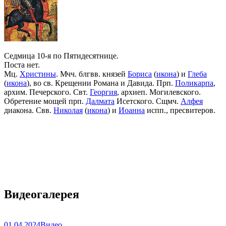
Седмица 10-я по Пятидесятнице.
Поста нет.
Мц.
Христины
. Мчч. блгвв. князей
Бориса
(
икона
) и
Глеба
(
икона
), во св. Крещении Романа и Давида. Прп.
Поликарпа
,
архим. Печерского. Свт.
Георгия
, архиеп. Могилевского.
Обретение мощей прп.
Далмата
Исетского. Сщмч.
Алфея
диакона. Свв.
Николая
(
икона
) и
Иоанна
испп., пресвитеров.
Видеогалерея
01.04.2024
Видео