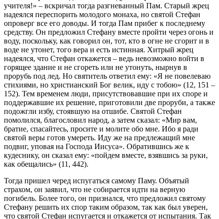
учителя!» – вскричал тогда разгневанный Пам. Старый жрец
надеялся переспорить молодого монаха, но святой Стефан
опроверг все его доводы. И тогда Пам прибег к последнему
средству. Он предложил Стефану вместе пройти через огонь и
воду, поскольку, как говорил он, тот, кто в огне не сгорит и в
воде не утонет, того вера и есть истинная. Хитрый жрец
надеялся, что Стефан откажется – ведь невозможно войти в
горящее здание и не сгореть или не утонуть, нырнув в
прорубь под лед. Но святитель ответил ему: «Я не повелеваю
стихиями, но христианский Бог велик, иду с тобою» (12, 151 –
152). Тем временем люди, присутствовавшие при их споре и
поддержавшие их решение, приготовили две проруби, а также
подожгли избу, стоявшую на отшибе. Святой Стефан
помолился, благословил народ, а затем сказал: «Мир вам,
братие, спасайтесь, просите и молите обо мне. Ибо я ради
святой веры готов умереть. Иду же на предлежащий мне
подвиг, уповая на Господа Иисуса». Обратившись же к
кудеснику, он сказал ему: «пойдем вместе, взявшись за руки,
как обещались» (11, 442).
Тогда пришел черед испугаться самому Паму. Объятый
страхом, он заявил, что не собирается идти на верную
погибель. Более того, он признался, что предложил святому
Стефану решить их спор таким образом, так как был уверен,
что святой Стефан испугается и откажется от испытания. Так