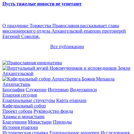
Пусть тяжелые новости не угнетают
О празднике Торжества Православия рассказывает глава
миссионерского отдела Архангельской епархии протоиерей
Евгений Соколов.
Все публикации
Архипастырь
Биография
Служение
Интервью
Видеозаписи
Епархия сегодня
Епархиальные структуры
Карта епархии
Кафедральный собор
Проект собора
Руководство фонда
Храмы и монастыри
Благочиния
Монастыри
Приходы
История епархии
Историческая справка
Епархиальные архиереи
Исследования