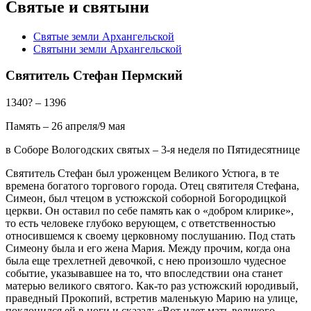
Святые и святыни
Святые земли Архангельской
Святыни земли Архангельской
Святитель Стефан Пермский
1340? – 1396
Память – 26 апреля/9 мая
в Соборе Вологодских святых – 3-я неделя по Пятидесятнице
Святитель Стефан был уроженцем Великого Устюга, в те
времена богатого торгового города. Отец святителя Стефана,
Симеон, был чтецом в устюжской соборной Богородицкой
церкви. Он оставил по себе память как о «добром клирике»,
то есть человеке глубоко верующем, с ответственностью
относившемся к своему церковному послушанию. Под стать
Симеону была и его жена Мария. Между прочим, когда она
была еще трехлетней девочкой, с нею произошло чудесное
событие, указывавшее на то, что впоследствии она станет
матерью великого святого. Как-то раз устюжский юродивый,
праведный Прокопий, встретив маленькую Марию на улице,
поклонился ей в ноги и сказал: «Вот идет мать великого