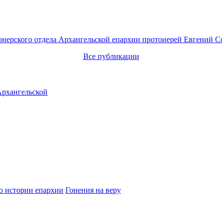
онерского отдела Архангельской епархии протоиерей Евгений С
Все публикации
о истории епархии
Гонения на веру