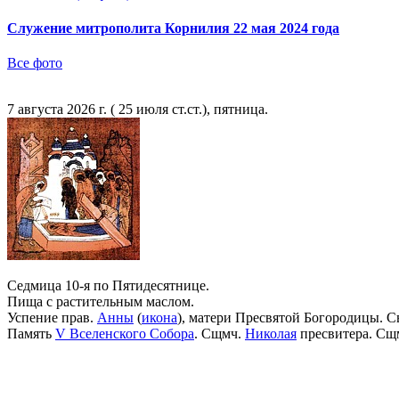
Служение митрополита Корнилия 22 мая 2024 года
Все фото
7 августа 2026 г. ( 25 июля ст.ст.), пятница.
Седмица 10-я по Пятидесятнице.
Пища с растительным маслом.
Успение прав.
Анны
(
икона
), матери Пресвятой Богородицы. С
Память
V Вселенского Собора
. Сщмч.
Николая
пресвитера. Сщ