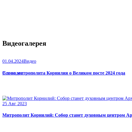
Видеогалерея
01.04.2024
Видео
Слово митрополита Корнилия о Великом посте 2024 года
Все видео
25 Авг 2023
Митрополит Корнилий: Собор станет духовным центром Ар