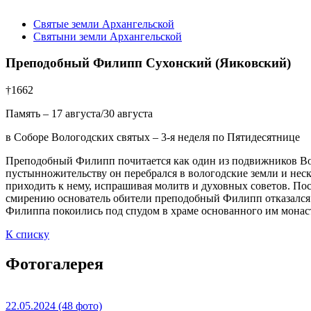
Святые земли Архангельской
Святыни земли Архангельской
Преподобный Филипп Сухонский (Яиковский)
†1662
Память – 17 августа/30 августа
в Соборе Вологодских святых – 3-я неделя по Пятидесятнице
Преподобный Филипп почитается как один из подвижников Воло
пустынножительству он перебрался в вологодские земли и неск
приходить к нему, испрашивая молитв и духовных советов. По
смирению основатель обители преподобный Филипп отказался о
Филиппа покоились под спудом в храме основанного им монаст
К списку
Фотогалерея
22.05.2024
(48 фото)