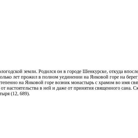
годской земли. Родился он в городе Шенкурске, откуда впосле
олько лет прожил в полном уединении на Яиковой горе на берег
степенно на Яиковой горе возник монастырь с храмом во имя св
т настоятельства в ней и даже от принятия священного сана. С
ыря (12, 689).