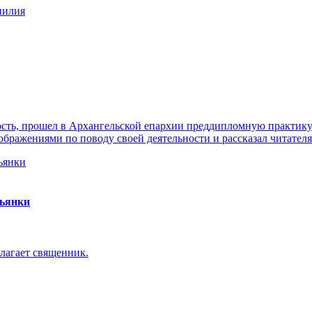
нилия
ть, прошел в Архангельской епархии преддипломную практику. 
ражениями по поводу своей деятельности и рассказал читателя
пьянки
лагает священник.