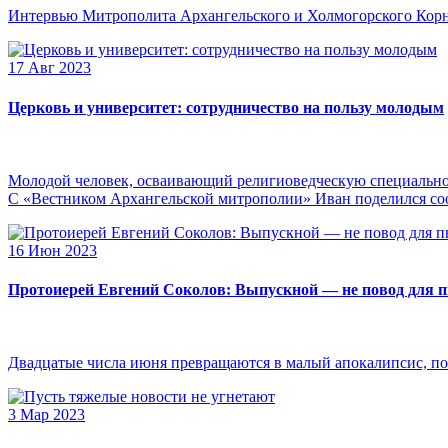
Интервью Митрополита Архангельского и Холмогорского Кор
17 Авг 2023
Церковь и университет: сотрудничество на пользу молодым
Молодой человек, осваивающий религиоведческую специальнос
С «Вестником Архангельской митрополии» Иван поделился сооб
16 Июн 2023
Протоиерей Евгений Соколов: Выпускной — не повод для 
Двадцатые числа июня превращаются в малый апокалипсис, по
3 Мар 2023