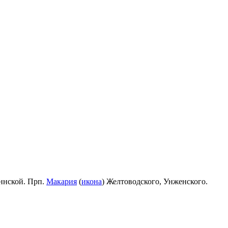
ннской. Прп.
Макария
(
икона
) Желтоводского, Унженского.