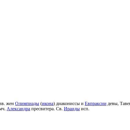
вв. жен
Олимпиады
(
икона
) диакониссы и
Евпраксии
девы, Таве
мч.
Александра
пресвитера. Св.
Ираиды
исп.