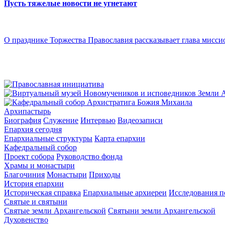
Пусть тяжелые новости не угнетают
О празднике Торжества Православия рассказывает глава мисси
Архипастырь
Биография
Служение
Интервью
Видеозаписи
Епархия сегодня
Епархиальные структуры
Карта епархии
Кафедральный собор
Проект собора
Руководство фонда
Храмы и монастыри
Благочиния
Монастыри
Приходы
История епархии
Историческая справка
Епархиальные архиереи
Исследования п
Святые и святыни
Святые земли Архангельской
Святыни земли Архангельской
Духовенство