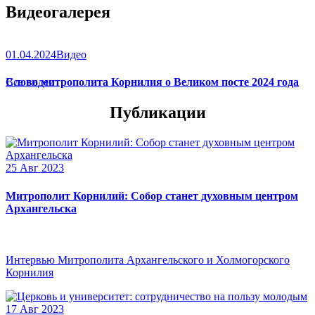
Видеогалерея
01.04.2024
Видео
Слово митрополита Корнилия о Великом посте 2024 года
Все видео
Публикации
25 Авг 2023
Митрополит Корнилий: Собор станет духовным центром
Архангельска
Интервью Митрополита Архангельского и Холмогорского
Корнилия
17 Авг 2023