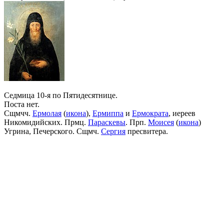
Седмица 10-я по Пятидесятнице.
Поста нет.
Сщмчч.
Ермолая
(
икона
),
Ермиппа
и
Ермократа
, иереев
Никомидийских. Прмц.
Параскевы
. Прп.
Моисея
(
икона
)
Угрина, Печерского. Сщмч.
Сергия
пресвитера.