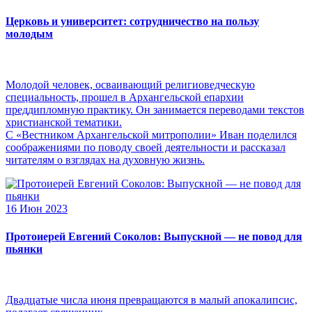
Церковь и университет: сотрудничество на пользу
молодым
Молодой человек, осваивающий религиоведческую
специальность, прошел в Архангельской епархии
преддипломную практику. Он занимается переводами текстов
христианской тематики.
С «Вестником Архангельской митрополии» Иван поделился
соображениями по поводу своей деятельности и рассказал
читателям о взглядах на духовную жизнь.
16 Июн 2023
Протоиерей Евгений Соколов: Выпускной — не повод для
пьянки
Двадцатые числа июня превращаются в малый апокалипсис,