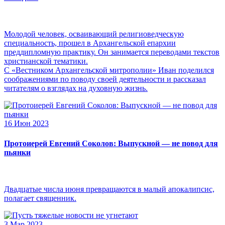
Молодой человек, осваивающий религиоведческую
специальность, прошел в Архангельской епархии
преддипломную практику. Он занимается переводами текстов
христианской тематики.
С «Вестником Архангельской митрополии» Иван поделился
соображениями по поводу своей деятельности и рассказал
читателям о взглядах на духовную жизнь.
16 Июн 2023
Протоиерей Евгений Соколов: Выпускной — не повод для
пьянки
Двадцатые числа июня превращаются в малый апокалипсис,
полагает священник.
3 Мар 2023