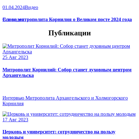
01.04.2024
Видео
Слово митрополита Корнилия о Великом посте 2024 года
Все видео
Публикации
25 Авг 2023
Митрополит Корнилий: Собор станет духовным центром
Архангельска
Интервью Митрополита Архангельского и Холмогорского
Корнилия
17 Авг 2023
Церковь и университет: сотрудничество на пользу
молодым