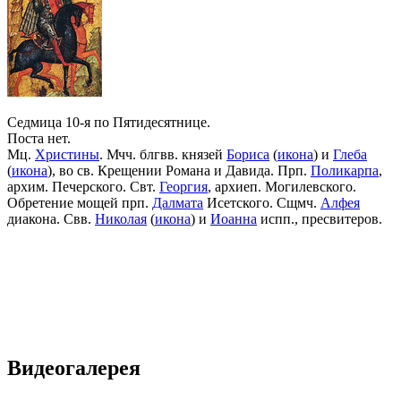
Седмица 10-я по Пятидесятнице.
Поста нет.
Мц.
Христины
. Мчч. блгвв. князей
Бориса
(
икона
) и
Глеба
(
икона
), во св. Крещении Романа и Давида. Прп.
Поликарпа
,
архим. Печерского. Свт.
Георгия
, архиеп. Могилевского.
Обретение мощей прп.
Далмата
Исетского. Сщмч.
Алфея
диакона. Свв.
Николая
(
икона
) и
Иоанна
испп., пресвитеров.
Видеогалерея