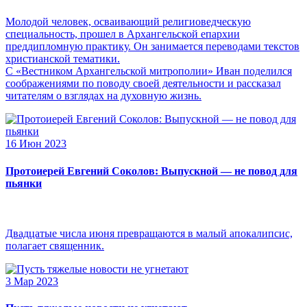
Молодой человек, осваивающий религиоведческую
специальность, прошел в Архангельской епархии
преддипломную практику. Он занимается переводами текстов
христианской тематики.
С «Вестником Архангельской митрополии» Иван поделился
соображениями по поводу своей деятельности и рассказал
читателям о взглядах на духовную жизнь.
16 Июн 2023
Протоиерей Евгений Соколов: Выпускной — не повод для
пьянки
Двадцатые числа июня превращаются в малый апокалипсис,
полагает священник.
3 Мар 2023