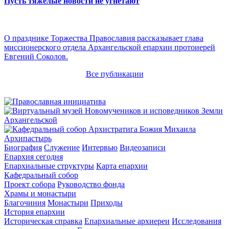
Пусть тяжелые новости не угнетают
О празднике Торжества Православия рассказывает глава
миссионерского отдела Архангельской епархии протоиерей
Евгений Соколов.
Все публикации
Архипастырь
Биография
Служение
Интервью
Видеозаписи
Епархия сегодня
Епархиальные структуры
Карта епархии
Кафедральный собор
Проект собора
Руководство фонда
Храмы и монастыри
Благочиния
Монастыри
Приходы
История епархии
Историческая справка
Епархиальные архиереи
Исследования