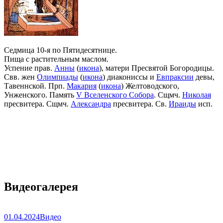
Седмица 10-я по Пятидесятнице.
Пища с растительным маслом.
Успение прав.
Анны
(
икона
), матери Пресвятой Богородицы.
Свв. жен
Олимпиады
(
икона
) диакониссы и
Евпраксии
девы,
Тавеннской. Прп.
Макария
(
икона
) Желтоводского,
Унженского. Память
V Вселенского Собора
. Сщмч.
Николая
пресвитера. Сщмч.
Александра
пресвитера. Св.
Ираиды
исп.
Видеогалерея
01.04.2024
Видео