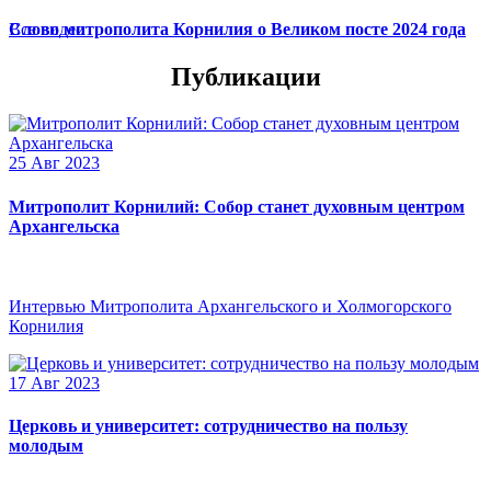
Слово митрополита Корнилия о Великом посте 2024 года
Все видео
Публикации
25 Авг 2023
Митрополит Корнилий: Собор станет духовным центром
Архангельска
Интервью Митрополита Архангельского и Холмогорского
Корнилия
17 Авг 2023
Церковь и университет: сотрудничество на пользу
молодым