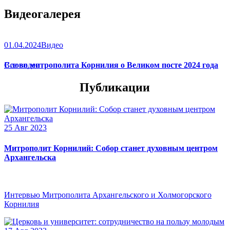
Видеогалерея
01.04.2024
Видео
Слово митрополита Корнилия о Великом посте 2024 года
Все видео
Публикации
25 Авг 2023
Митрополит Корнилий: Собор станет духовным центром
Архангельска
Интервью Митрополита Архангельского и Холмогорского
Корнилия