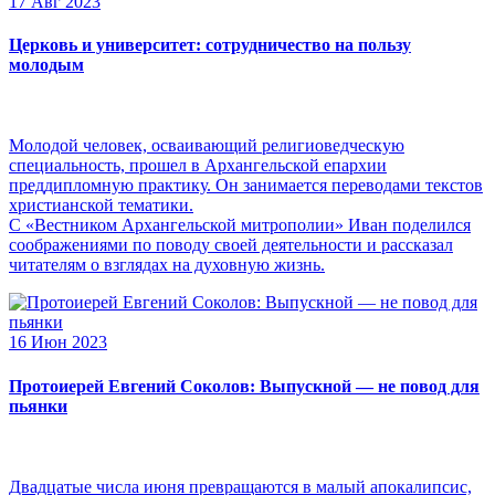
17 Авг 2023
Церковь и университет: сотрудничество на пользу
молодым
Молодой человек, осваивающий религиоведческую
специальность, прошел в Архангельской епархии
преддипломную практику. Он занимается переводами текстов
христианской тематики.
С «Вестником Архангельской митрополии» Иван поделился
соображениями по поводу своей деятельности и рассказал
читателям о взглядах на духовную жизнь.
16 Июн 2023
Протоиерей Евгений Соколов: Выпускной — не повод для
пьянки
Двадцатые числа июня превращаются в малый апокалипсис,