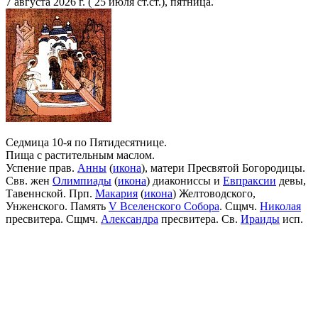
7 августа 2026 г. ( 25 июля ст.ст.), пятница.
Седмица 10-я по Пятидесятнице.
Пища с растительным маслом.
Успение прав.
Анны
(
икона
), матери Пресвятой Богородицы.
Свв. жен
Олимпиады
(
икона
) диакониссы и
Евпраксии
девы,
Тавеннской. Прп.
Макария
(
икона
) Желтоводского,
Унженского. Память
V Вселенского Собора
. Сщмч.
Николая
пресвитера. Сщмч.
Александра
пресвитера. Св.
Ираиды
исп.