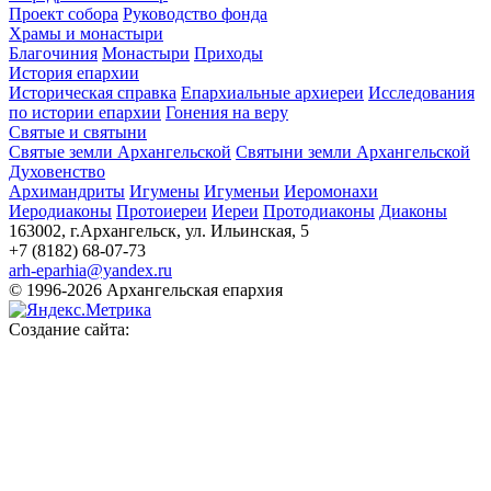
Проект собора
Руководство фонда
Храмы и монастыри
Благочиния
Монастыри
Приходы
История епархии
Историческая справка
Епархиальные архиереи
Исследования
по истории епархии
Гонения на веру
Святые и святыни
Святые земли Архангельской
Святыни земли Архангельской
Духовенство
Архимандриты
Игумены
Игуменьи
Иеромонахи
Иеродиаконы
Протоиереи
Иереи
Протодиаконы
Диаконы
163002, г.Архангельск, ул. Ильинская, 5
+7 (8182) 68-07-73
arh-eparhia@yandex.ru
© 1996-2026 Архангельская епархия
Создание сайта: