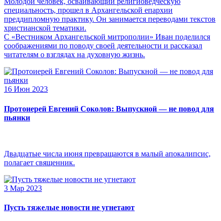
Молодой человек, осваивающий религиоведческую
специальность, прошел в Архангельской епархии
преддипломную практику. Он занимается переводами текстов
христианской тематики.
С «Вестником Архангельской митрополии» Иван поделился
соображениями по поводу своей деятельности и рассказал
читателям о взглядах на духовную жизнь.
16 Июн 2023
Протоиерей Евгений Соколов: Выпускной — не повод для
пьянки
Двадцатые числа июня превращаются в малый апокалипсис,
полагает священник.
3 Мар 2023
Пусть тяжелые новости не угнетают