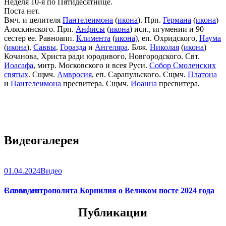
Неделя 10-я по Пятидесятнице.
Поста нет.
Вмч. и целителя
Пантелеимона
(
икона
). Прп.
Германа
(
икона
)
Аляскинского. Прп.
Анфисы
(
икона
) исп., игумении и 90
сестер ее. Равноапп.
Климента
(
икона
), еп. Охридского,
Наума
(
икона
),
Саввы
,
Горазда
и
Ангеляра
. Блж.
Николая
(
икона
)
Кочанова, Христа ради юродивого, Новгородского. Свт.
Иоасафа
, митр. Московского и всея Руси.
Собор Смоленских
святых
. Сщмч.
Амвросия
, еп. Сарапульского. Сщмч.
Платона
и
Пантелеимона
пресвитера. Сщмч.
Иоанна
пресвитера.
Видеогалерея
01.04.2024
Видео
Слово митрополита Корнилия о Великом посте 2024 года
Все видео
Публикации