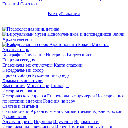
Евгений Соколов.
Все публикации
Архипастырь
Биография
Служение
Интервью
Видеозаписи
Епархия сегодня
Епархиальные структуры
Карта епархии
Кафедральный собор
Проект собора
Руководство фонда
Храмы и монастыри
Благочиния
Монастыри
Приходы
История епархии
Историческая справка
Епархиальные архиереи
Исследования
по истории епархии
Гонения на веру
Святые и святыни
Святые земли Архангельской
Святыни земли Архангельской
Духовенство
Архимандриты
Игумены
Игуменьи
Иеромонахи
Иеродиаконы
Протоиереи
Иереи
Протодиаконы
Диаконы