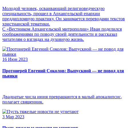
Молодой человек, осваивающий религиоведческую
специальность, прошел в Архангельской епархии
преддипломную практику. Он занимается переводами текстов
христианской тематики.
С «Вестником Архангельской митрополии» Иван поделился
соображениями по поводу своей деятельности и рассказал
читателям о взглядах на духовную жизнь.
16 Июн 2023
Протоиерей Евгений Соколов: Выпускной — не повод для
пьянки
Двадцатые числа июня превращаются в малый апокалипсис,
полагает священник.
3 Мар 2023
Пусть тяжелые новости не угнетают