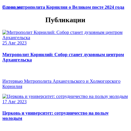
Слово митрополита Корнилия о Великом посте 2024 года
Все видео
Публикации
25 Авг 2023
Митрополит Корнилий: Собор станет духовным центром
Архангельска
Интервью Митрополита Архангельского и Холмогорского
Корнилия
17 Авг 2023
Церковь и университет: сотрудничество на пользу
молодым