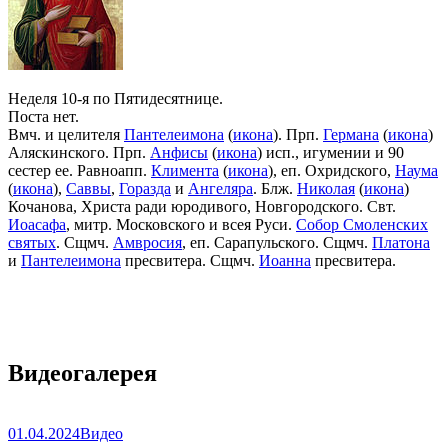
Неделя 10-я по Пятидесятнице.
Поста нет.
Вмч. и целителя
Пантелеимона
(
икона
). Прп.
Германа
(
икона
)
Аляскинского. Прп.
Анфисы
(
икона
) исп., игумении и 90
сестер ее. Равноапп.
Климента
(
икона
), еп. Охридского,
Наума
(
икона
),
Саввы
,
Горазда
и
Ангеляра
. Блж.
Николая
(
икона
)
Кочанова, Христа ради юродивого, Новгородского. Свт.
Иоасафа
, митр. Московского и всея Руси.
Собор Смоленских
святых
. Сщмч.
Амвросия
, еп. Сарапульского. Сщмч.
Платона
и
Пантелеимона
пресвитера. Сщмч.
Иоанна
пресвитера.
Видеогалерея
01.04.2024
Видео