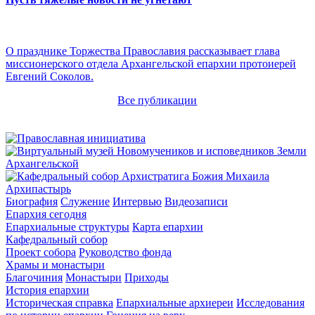
О празднике Торжества Православия рассказывает глава
миссионерского отдела Архангельской епархии протоиерей
Евгений Соколов.
Все публикации
Архипастырь
Биография
Служение
Интервью
Видеозаписи
Епархия сегодня
Епархиальные структуры
Карта епархии
Кафедральный собор
Проект собора
Руководство фонда
Храмы и монастыри
Благочиния
Монастыри
Приходы
История епархии
Историческая справка
Епархиальные архиереи
Исследования