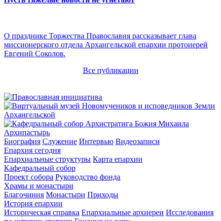
О празднике Торжества Православия рассказывает глава
миссионерского отдела Архангельской епархии протоиерей
Евгений Соколов.
Все публикации
Архипастырь
Биография
Служение
Интервью
Видеозаписи
Епархия сегодня
Епархиальные структуры
Карта епархии
Кафедральный собор
Проект собора
Руководство фонда
Храмы и монастыри
Благочиния
Монастыри
Приходы
История епархии
Историческая справка
Епархиальные архиереи
Исследования