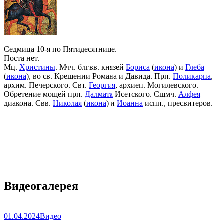
Седмица 10-я по Пятидесятнице.
Поста нет.
Мц.
Христины
. Мчч. блгвв. князей
Бориса
(
икона
) и
Глеба
(
икона
), во св. Крещении Романа и Давида. Прп.
Поликарпа
,
архим. Печерского. Свт.
Георгия
, архиеп. Могилевского.
Обретение мощей прп.
Далмата
Исетского. Сщмч.
Алфея
диакона. Свв.
Николая
(
икона
) и
Иоанна
испп., пресвитеров.
Видеогалерея
01.04.2024
Видео