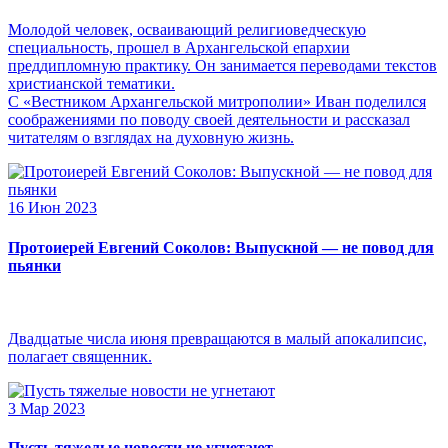
Молодой человек, осваивающий религиоведческую
специальность, прошел в Архангельской епархии
преддипломную практику. Он занимается переводами текстов
христианской тематики.
С «Вестником Архангельской митрополии» Иван поделился
соображениями по поводу своей деятельности и рассказал
читателям о взглядах на духовную жизнь.
16 Июн 2023
Протоиерей Евгений Соколов: Выпускной — не повод для
пьянки
Двадцатые числа июня превращаются в малый апокалипсис,
полагает священник.
3 Мар 2023
Пусть тяжелые новости не угнетают