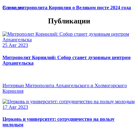
Слово митрополита Корнилия о Великом посте 2024 года
Все видео
Публикации
25 Авг 2023
Митрополит Корнилий: Собор станет духовным центром
Архангельска
Интервью Митрополита Архангельского и Холмогорского
Корнилия
17 Авг 2023
Церковь и университет: сотрудничество на пользу
молодым