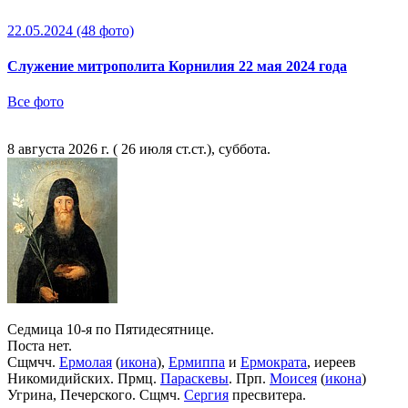
22.05.2024
(48 фото)
Служение митрополита Корнилия 22 мая 2024 года
Все фото
8 августа 2026 г. ( 26 июля ст.ст.), суббота.
Седмица 10-я по Пятидесятнице.
Поста нет.
Сщмчч.
Ермолая
(
икона
),
Ермиппа
и
Ермократа
, иереев
Никомидийских. Прмц.
Параскевы
. Прп.
Моисея
(
икона
)
Угрина, Печерского. Сщмч.
Сергия
пресвитера.