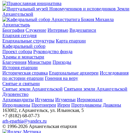
Архипастырь
Биография
Служение
Интервью
Видеозаписи
Епархия сегодня
Епархиальные структуры
Карта епархии
Кафедральный собор
Проект собора
Руководство фонда
Храмы и монастыри
Благочиния
Монастыри
Приходы
История епархии
Историческая справка
Епархиальные архиереи
Исследования
по истории епархии
Гонения на веру
Святые и святыни
Святые земли Архангельской
Святыни земли Архангельской
Духовенство
Архимандриты
Игумены
Игуменьи
Иеромонахи
Иеродиаконы
Протоиереи
Иереи
Протодиаконы
Диаконы
163002, г.Архангельск, ул. Ильинская, 5
+7 (8182) 68-07-73
arh-eparhia@yandex.ru
© 1996-2026 Архангельская епархия