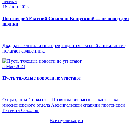
16 Июн 2023
Протоиерей Евгений Соколов: Выпускной — не повод для
пьянки
Двадцатые числа июня превращаются в малый апокалипсис,
полагает священник.
3 Мар 2023
Пусть тяжелые новости не угнетают
О празднике Торжества Православия рассказывает глава
миссионерского отдела Архангельской епархии протоиерей
Евгений Соколов.
Все публикации