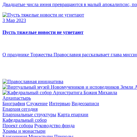
Двадцатые числа июня превращаются в малый апокалипсис, по
3 Мар 2023
Пусть тяжелые новости не угнетают
О празднике Торжества Православия рассказывает глава мисси
Архипастырь
Биография
Служение
Интервью
Видеозаписи
Епархия сегодня
Епархиальные структуры
Карта епархии
Кафедральный собор
Проект собора
Руководство фонда
Храмы и монастыри
Благочиния
Монастыри
Приходы