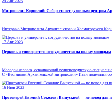
25 Авг 2023
Митрополит Корнилий: Собор станет духовным центром Ар
Интервью Митрополита Архангельского и Холмогорского Кор
17 Авг 2023
Церковь и университет: сотрудничество на пользу молодым
Молодой человек, осваивающий религиоведческую специальнос
С «Вестником Архангельской митрополии» Иван поделился сооб
16 Июн 2023
Протоиерей Евгений Соколов: Выпускной — не повод для 