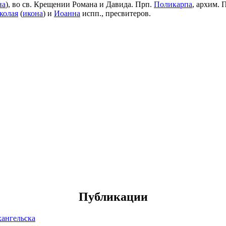
на
), во св. Крещении Романа и Давида. Прп.
Поликарпа
, архим. 
колая
(
икона
) и
Иоанна
испп., пресвитеров.
Публикации