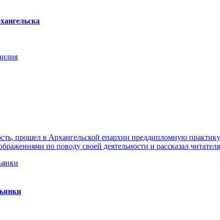
хангельска
нилия
ть, прошел в Архангельской епархии преддипломную практику. 
ражениями по поводу своей деятельности и рассказал читателя
пьянки