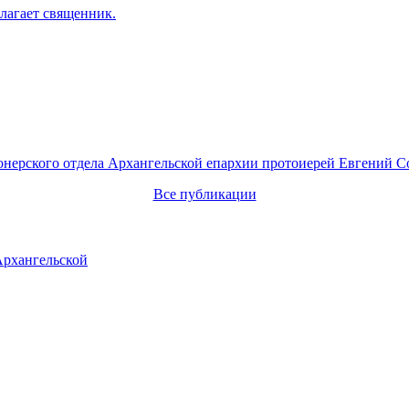
лагает священник.
онерского отдела Архангельской епархии протоиерей Евгений С
Все публикации