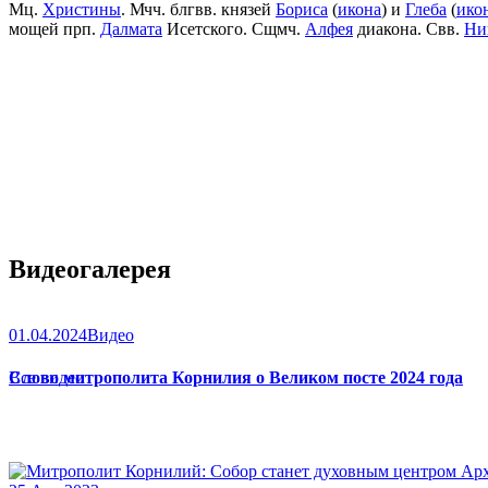
Мц.
Христины
. Мчч. блгвв. князей
Бориса
(
икона
) и
Глеба
(
ико
мощей прп.
Далмата
Исетского. Сщмч.
Алфея
диакона. Свв.
Ни
Видеогалерея
01.04.2024
Видео
Слово митрополита Корнилия о Великом посте 2024 года
Все видео