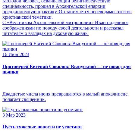
Молодой человек, осваивающий религиоведческую
специальность, прошел в Архангельской епархии
преддипломную практику. Он занимается переводами текстов
христианской тематики.
С «Вестником Архангельской митрополии» Иван поделился
соображениями по поводу своей деятельности и рассказал
читателям о взглядах на духовную жизнь.
16 Июн 2023
Протоиерей Евгений Соколов: Выпускной — не повод для
пьянки
Двадцатые числа июня превращаются в малый апокалипсис,
полагает священник.
3 Мар 2023
Пусть тяжелые новости не угнетают