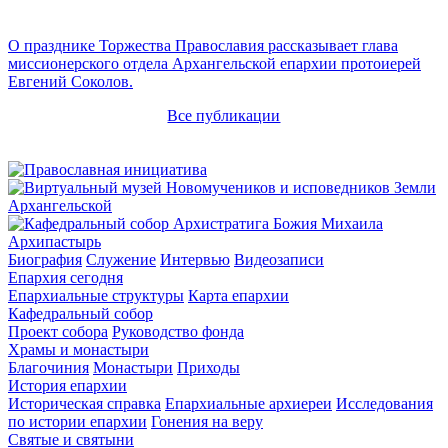
О празднике Торжества Православия рассказывает глава
миссионерского отдела Архангельской епархии протоиерей
Евгений Соколов.
Все публикации
Архипастырь
Биография
Служение
Интервью
Видеозаписи
Епархия сегодня
Епархиальные структуры
Карта епархии
Кафедральный собор
Проект собора
Руководство фонда
Храмы и монастыри
Благочиния
Монастыри
Приходы
История епархии
Историческая справка
Епархиальные архиереи
Исследования
по истории епархии
Гонения на веру
Святые и святыни