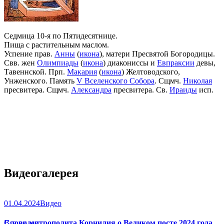
Седмица 10-я по Пятидесятнице.
Пища с растительным маслом.
Успение прав.
Анны
(
икона
), матери Пресвятой Богородицы.
Свв. жен
Олимпиады
(
икона
) диакониссы и
Евпраксии
девы,
Тавеннской. Прп.
Макария
(
икона
) Желтоводского,
Унженского. Память
V Вселенского Собора
. Сщмч.
Николая
пресвитера. Сщмч.
Александра
пресвитера. Св.
Ираиды
исп.
Видеогалерея
01.04.2024
Видео
Слово митрополита Корнилия о Великом посте 2024 года
Все видео