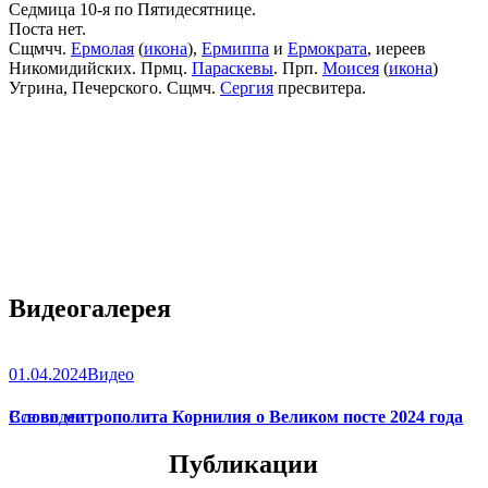
Седмица 10-я по Пятидесятнице.
Поста нет.
Сщмчч.
Ермолая
(
икона
),
Ермиппа
и
Ермократа
, иереев
Никомидийских. Прмц.
Параскевы
. Прп.
Моисея
(
икона
)
Угрина, Печерского. Сщмч.
Сергия
пресвитера.
Видеогалерея
01.04.2024
Видео
Слово митрополита Корнилия о Великом посте 2024 года
Все видео
Публикации