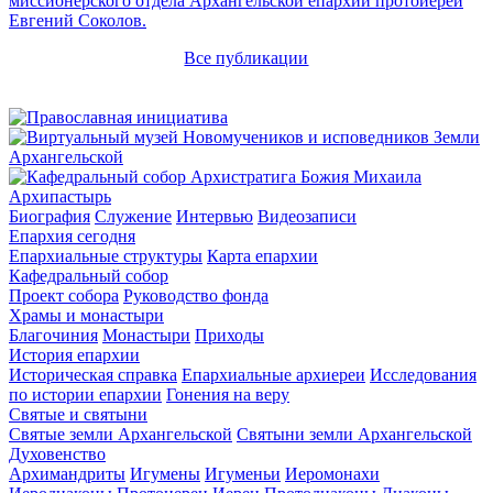
миссионерского отдела Архангельской епархии протоиерей
Евгений Соколов.
Все публикации
Архипастырь
Биография
Служение
Интервью
Видеозаписи
Епархия сегодня
Епархиальные структуры
Карта епархии
Кафедральный собор
Проект собора
Руководство фонда
Храмы и монастыри
Благочиния
Монастыри
Приходы
История епархии
Историческая справка
Епархиальные архиереи
Исследования
по истории епархии
Гонения на веру
Святые и святыни
Святые земли Архангельской
Святыни земли Архангельской
Духовенство
Архимандриты
Игумены
Игуменьи
Иеромонахи