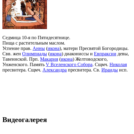
Седмица 10-я по Пятидесятнице.
Пища с растительным маслом.
Успение прав.
Анны
(
икона
), матери Пресвятой Богородицы.
Свв. жен
Олимпиады
(
икона
) диакониссы и
Евпраксии
девы,
Тавеннской. Прп.
Макария
(
икона
) Желтоводского,
Унженского. Память
V Вселенского Собора
. Сщмч.
Николая
пресвитера. Сщмч.
Александра
пресвитера. Св.
Ираиды
исп.
Видеогалерея