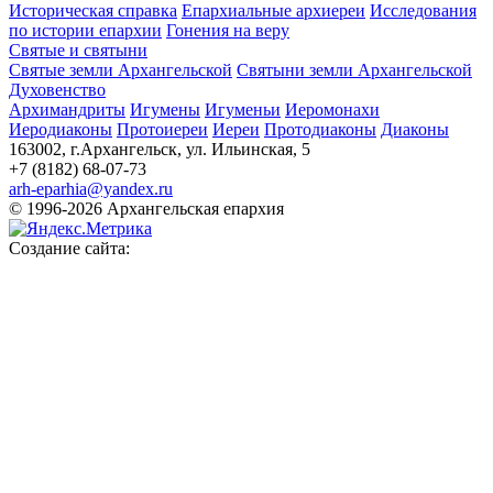
Историческая справка
Епархиальные архиереи
Исследования
по истории епархии
Гонения на веру
Святые и святыни
Святые земли Архангельской
Святыни земли Архангельской
Духовенство
Архимандриты
Игумены
Игуменьи
Иеромонахи
Иеродиаконы
Протоиереи
Иереи
Протодиаконы
Диаконы
163002, г.Архангельск, ул. Ильинская, 5
+7 (8182) 68-07-73
arh-eparhia@yandex.ru
© 1996-2026 Архангельская епархия
Создание сайта: