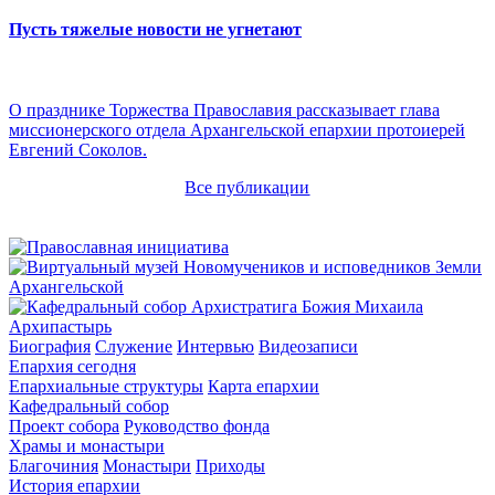
Пусть тяжелые новости не угнетают
О празднике Торжества Православия рассказывает глава
миссионерского отдела Архангельской епархии протоиерей
Евгений Соколов.
Все публикации
Архипастырь
Биография
Служение
Интервью
Видеозаписи
Епархия сегодня
Епархиальные структуры
Карта епархии
Кафедральный собор
Проект собора
Руководство фонда
Храмы и монастыри
Благочиния
Монастыри
Приходы
История епархии