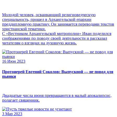
Молодой человек, осваивающий религиоведческую
специальность, прошел в Архангельской епархии
преддипломную практику. Он занимается переводами текстов
христианской тематики.
С «Вестником Архангельской митрополии» Иван поделился
соображениями по поводу своей деятельности и рассказал
читателям о взглядах на духовную жизнь.
16 Июн 2023
Протоиерей Евгений Соколов: Выпускной — не повод для
пьянки
Двадцатые числа июня превращаются в малый апокалипсис,
полагает священник.
3 Мар 2023