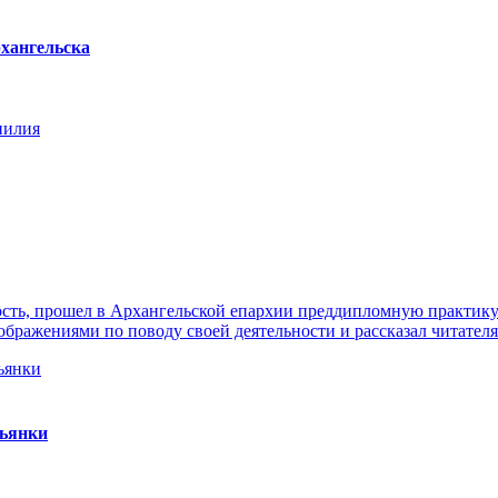
хангельска
нилия
ть, прошел в Архангельской епархии преддипломную практику. 
ражениями по поводу своей деятельности и рассказал читателя
пьянки