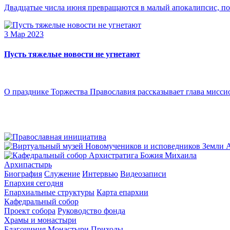
Двадцатые числа июня превращаются в малый апокалипсис, по
3 Мар 2023
Пусть тяжелые новости не угнетают
О празднике Торжества Православия рассказывает глава мисси
Архипастырь
Биография
Служение
Интервью
Видеозаписи
Епархия сегодня
Епархиальные структуры
Карта епархии
Кафедральный собор
Проект собора
Руководство фонда
Храмы и монастыри
Благочиния
Монастыри
Приходы