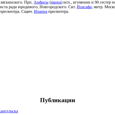
Аляскинского. Прп.
Анфисы
(
икона
) исп., игумении и 90 сестер е
риста ради юродивого, Новгородского. Свт.
Иоасафа
, митр. Моск
пресвитера. Сщмч.
Иоанна
пресвитера.
Публикации