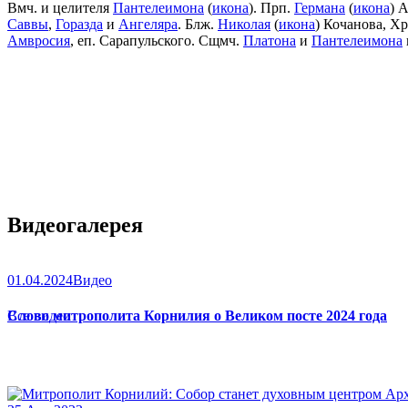
Вмч. и целителя
Пантелеимона
(
икона
). Прп.
Германа
(
икона
) 
Саввы
,
Горазда
и
Ангеляра
. Блж.
Николая
(
икона
) Кочанова, Х
Амвросия
, еп. Сарапульского. Сщмч.
Платона
и
Пантелеимона
Видеогалерея
01.04.2024
Видео
Слово митрополита Корнилия о Великом посте 2024 года
Все видео