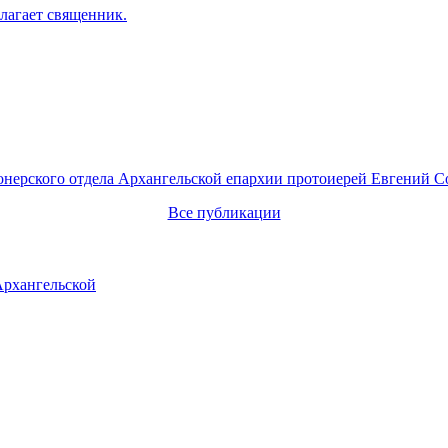
лагает священник.
онерского отдела Архангельской епархии протоиерей Евгений С
Все публикации