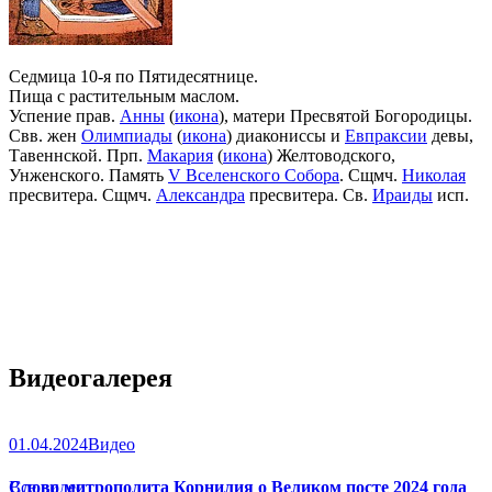
Седмица 10-я по Пятидесятнице.
Пища с растительным маслом.
Успение прав.
Анны
(
икона
), матери Пресвятой Богородицы.
Свв. жен
Олимпиады
(
икона
) диакониссы и
Евпраксии
девы,
Тавеннской. Прп.
Макария
(
икона
) Желтоводского,
Унженского. Память
V Вселенского Собора
. Сщмч.
Николая
пресвитера. Сщмч.
Александра
пресвитера. Св.
Ираиды
исп.
Видеогалерея
01.04.2024
Видео
Слово митрополита Корнилия о Великом посте 2024 года
Все видео