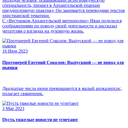
Молодой человек, осваивающий религиоведческую
специальность, прошел в Архангельской епархии
преддипломную практику. Он занимается переводами текстов
христианской тематики.
С «Вестником Архангельской митрополии» Иван поделился
соображениями по поводу своей деятельности и рассказал
читателям о взглядах на духовную жизнь.
16 Июн 2023
Протоиерей Евгений Соколов: Выпускной — не повод для
пьянки
Двадцатые числа июня превращаются в малый апокалипсис,
полагает священник.
3 Мар 2023
Пусть тяжелые новости не угнетают