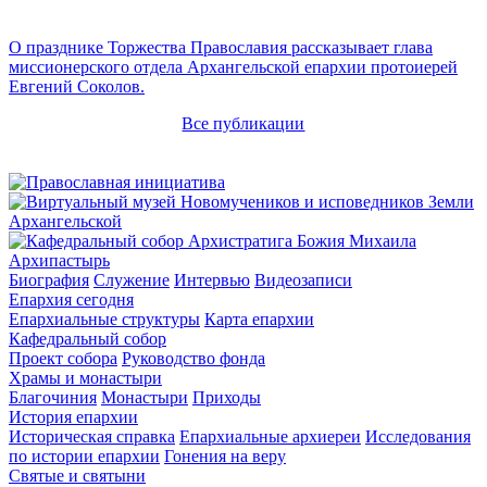
О празднике Торжества Православия рассказывает глава
миссионерского отдела Архангельской епархии протоиерей
Евгений Соколов.
Все публикации
Архипастырь
Биография
Служение
Интервью
Видеозаписи
Епархия сегодня
Епархиальные структуры
Карта епархии
Кафедральный собор
Проект собора
Руководство фонда
Храмы и монастыри
Благочиния
Монастыри
Приходы
История епархии
Историческая справка
Епархиальные архиереи
Исследования
по истории епархии
Гонения на веру
Святые и святыни