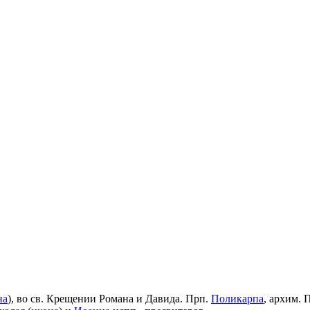
на
), во св. Крещении Романа и Давида. Прп.
Поликарпа
, архим. 