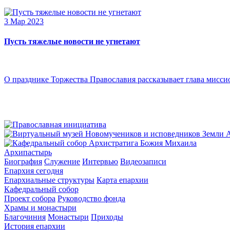
3 Мар 2023
Пусть тяжелые новости не угнетают
О празднике Торжества Православия рассказывает глава мисси
Архипастырь
Биография
Служение
Интервью
Видеозаписи
Епархия сегодня
Епархиальные структуры
Карта епархии
Кафедральный собор
Проект собора
Руководство фонда
Храмы и монастыри
Благочиния
Монастыри
Приходы
История епархии