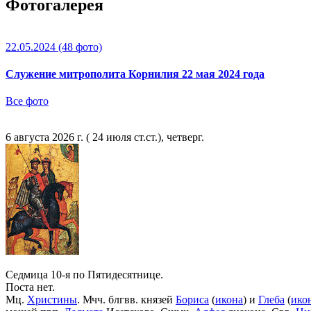
Фотогалерея
22.05.2024
(48 фото)
Служение митрополита Корнилия 22 мая 2024 года
Все фото
6 августа 2026 г. ( 24 июля ст.ст.), четверг.
Седмица 10-я по Пятидесятнице.
Поста нет.
Мц.
Христины
. Мчч. блгвв. князей
Бориса
(
икона
) и
Глеба
(
ико