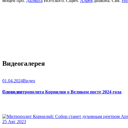
мощей прп.
Далмата
Исетского. Сщмч.
Алфея
диакона. Свв.
Ни
Видеогалерея
01.04.2024
Видео
Слово митрополита Корнилия о Великом посте 2024 года
Все видео
25 Авг 2023