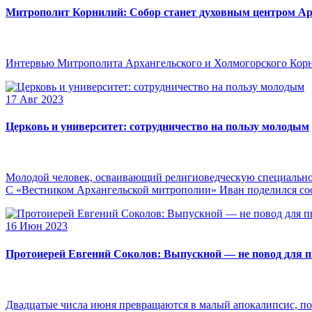
Митрополит Корнилий: Собор станет духовным центром Ар
Интервью Митрополита Архангельского и Холмогорского Кор
17 Авг 2023
Церковь и университет: сотрудничество на пользу молодым
Молодой человек, осваивающий религиоведческую специальнос
С «Вестником Архангельской митрополии» Иван поделился сооб
16 Июн 2023
Протоиерей Евгений Соколов: Выпускной — не повод для 
Двадцатые числа июня превращаются в малый апокалипсис, по