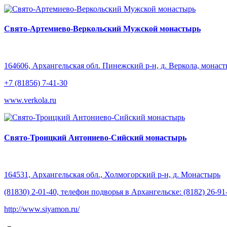
Свято-Артемиево-Веркольский Мужской монастырь
164606, Архангельская обл. Пинежский р-н, д. Веркола, монас
+7 (81856) 7-41-30
www.verkola.ru
Свято-Троицкий Антониево-Сийский монастырь
164531, Архангельская обл., Холмогорский р-н, д. Монастырь
(81830) 2-01-40, телефон подворья в Архангельске: (8182) 26-91
http://www.siyamon.ru/