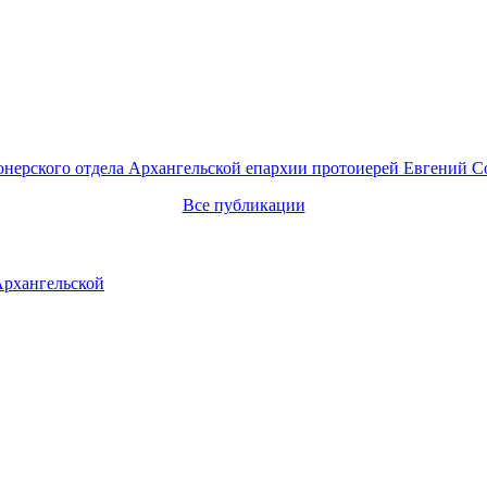
онерского отдела Архангельской епархии протоиерей Евгений С
Все публикации