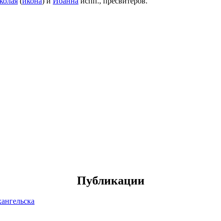
колая
(
икона
) и
Иоанна
испп., пресвитеров.
Публикации