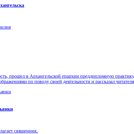
хангельска
нилия
ть, прошел в Архангельской епархии преддипломную практику. 
ражениями по поводу своей деятельности и рассказал читателя
пьянки
лагает священник.