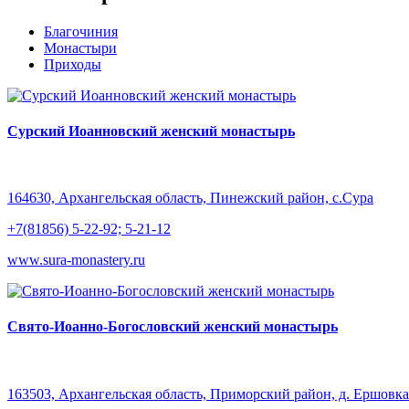
Благочиния
Монастыри
Приходы
Сурский Иоанновский женский монастырь
164630, Архангельская область, Пинежский район, с.Сура
+7(81856) 5-22-92; 5-21-12
www.sura-monastery.ru
Свято-Иоанно-Богословский женский монастырь
163503, Архангельская область, Приморский район, д. Ершов