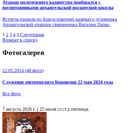
Атаман молодежного казачества пообщался с
воспитанниками архангельской воскресной школы
Встреча прошла по благословению казачьего духовника
Архангельской епархии священника Василия Лапко.
1
2
3
4
5
Следующая
Возврат к списку
Фотогалерея
22.05.2024
(48 фото)
Служение митрополита Корнилия 22 мая 2024 года
Все фото
7 августа 2026 г. ( 25 июля ст.ст.), пятница.