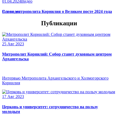
01.04.2024
Видео
Слово митрополита Корнилия о Великом посте 2024 года
Все видео
Публикации
25 Авг 2023
Митрополит Корнилий: Собор станет духовным центром
Архангельска
Интервью Митрополита Архангельского и Холмогорского
Корнилия
17 Авг 2023
Церковь и университет: сотрудничество на пользу
молодым