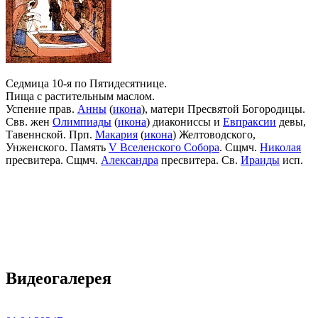
Седмица 10-я по Пятидесятнице.
Пища с растительным маслом.
Успение прав.
Анны
(
икона
), матери Пресвятой Богородицы.
Свв. жен
Олимпиады
(
икона
) диакониссы и
Евпраксии
девы,
Тавеннской. Прп.
Макария
(
икона
) Желтоводского,
Унженского. Память
V Вселенского Собора
. Сщмч.
Николая
пресвитера. Сщмч.
Александра
пресвитера. Св.
Ираиды
исп.
Видеогалерея