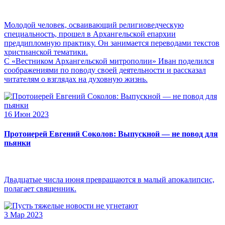
Молодой человек, осваивающий религиоведческую
специальность, прошел в Архангельской епархии
преддипломную практику. Он занимается переводами текстов
христианской тематики.
С «Вестником Архангельской митрополии» Иван поделился
соображениями по поводу своей деятельности и рассказал
читателям о взглядах на духовную жизнь.
16 Июн 2023
Протоиерей Евгений Соколов: Выпускной — не повод для
пьянки
Двадцатые числа июня превращаются в малый апокалипсис,
полагает священник.
3 Мар 2023