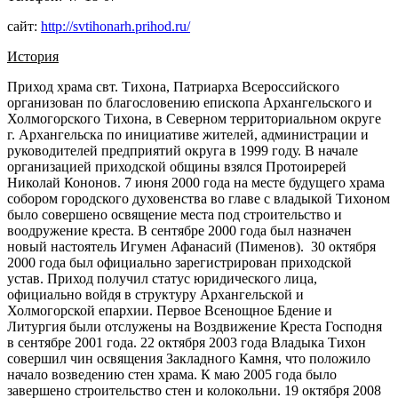
сайт:
http://svtihonarh.prihod.ru/
История
Приход храма свт. Тихона, Патриарха Всероссийского
организован по благословению епископа Архангельского и
Холмогорского Тихона, в Северном территориальном округе
г. Архангельска по инициативе жителей, администрации и
руководителей предприятий округа в 1999 году. В начале
организацией приходской общины взялся Протоиререй
Николай Кононов. 7 июня 2000 года на месте будущего храма
собором городского духовенства во главе с владыкой Тихоном
было совершено освящение места под строительство и
воодружение креста. В сентябре 2000 года был назначен
новый настоятель Игумен Афанасий (Пименов). 30 октября
2000 года был официально зарегистрирован приходской
устав. Приход получил статус юридического лица,
официально войдя в структуру Архангельской и
Холмогорской епархии. Первое Всенощное Бдение и
Литургия были отслужены на Воздвижение Креста Господня
в сентябре 2001 года. 22 октября 2003 года Владыка Тихон
совершил чин освящения Закладного Камня, что положило
начало возведению стен храма. К маю 2005 года было
завершено строительство стен и колокольни. 19 октября 2008