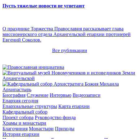
Пусть тяжелые новости не угнетают
О празднике Торжества Православия рассказывает глава
миссионерского отдела Архангельской епархии протоиерей
Евгений Соколов.
Все публикации
Архипастырь
Биография
Служение
Интервью
Видеозаписи
Епархия сегодня
Епархиальные структуры
Карта епархии
Кафедральный собор
Проект собора
Руководство фонда
Храмы и монастыри
Благочиния
Монастыри
Приходы
История епархии