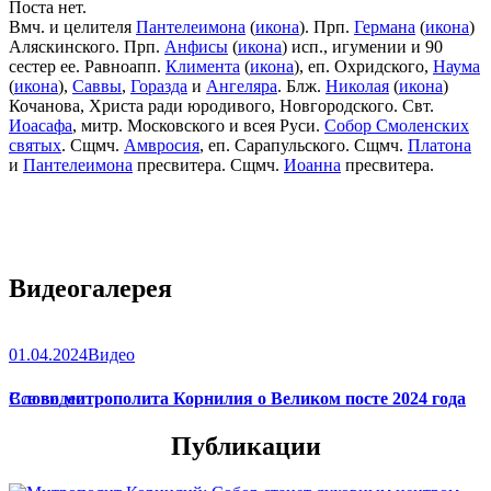
Поста нет.
Вмч. и целителя
Пантелеимона
(
икона
). Прп.
Германа
(
икона
)
Аляскинского. Прп.
Анфисы
(
икона
) исп., игумении и 90
сестер ее. Равноапп.
Климента
(
икона
), еп. Охридского,
Наума
(
икона
),
Саввы
,
Горазда
и
Ангеляра
. Блж.
Николая
(
икона
)
Кочанова, Христа ради юродивого, Новгородского. Свт.
Иоасафа
, митр. Московского и всея Руси.
Собор Смоленских
святых
. Сщмч.
Амвросия
, еп. Сарапульского. Сщмч.
Платона
и
Пантелеимона
пресвитера. Сщмч.
Иоанна
пресвитера.
Видеогалерея
01.04.2024
Видео
Слово митрополита Корнилия о Великом посте 2024 года
Все видео
Публикации