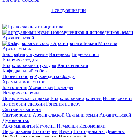
Все публикации
Архипастырь
Биография
Служение
Интервью
Видеозаписи
Епархия сегодня
Епархиальные структуры
Карта епархии
Кафедральный собор
Проект собора
Руководство фонда
Храмы и монастыри
Благочиния
Монастыри
Приходы
История епархии
Историческая справка
Епархиальные архиереи
Исследования
по истории епархии
Гонения на веру
Святые и святыни
Святые земли Архангельской
Святыни земли Архангельской
Духовенство
Архимандриты
Игумены
Игуменьи
Иеромонахи
Иеродиаконы
Протоиереи
Иереи
Протодиаконы
Диаконы
163002, г.Архангельск, ул. Ильинская, 5