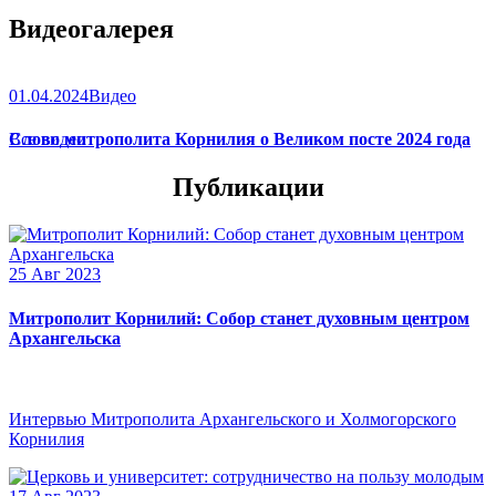
Видеогалерея
01.04.2024
Видео
Слово митрополита Корнилия о Великом посте 2024 года
Все видео
Публикации
25 Авг 2023
Митрополит Корнилий: Собор станет духовным центром
Архангельска
Интервью Митрополита Архангельского и Холмогорского
Корнилия