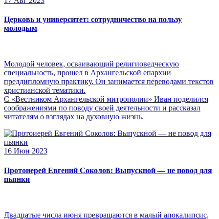
17 Авг 2023
Церковь и университет: сотрудничество на пользу
молодым
Молодой человек, осваивающий религиоведческую
специальность, прошел в Архангельской епархии
преддипломную практику. Он занимается переводами текстов
христианской тематики.
С «Вестником Архангельской митрополии» Иван поделился
соображениями по поводу своей деятельности и рассказал
читателям о взглядах на духовную жизнь.
16 Июн 2023
Протоиерей Евгений Соколов: Выпускной — не повод для
пьянки
Двадцатые числа июня превращаются в малый апокалипсис,