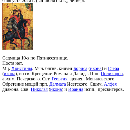
6 августа 2026 г. ( 24 июля ст.ст.), четверг.
Седмица 10-я по Пятидесятнице.
Поста нет.
Мц.
Христины
. Мчч. блгвв. князей
Бориса
(
икона
) и
Глеба
(
икона
), во св. Крещении Романа и Давида. Прп.
Поликарпа
,
архим. Печерского. Свт.
Георгия
, архиеп. Могилевского.
Обретение мощей прп.
Далмата
Исетского. Сщмч.
Алфея
диакона. Свв.
Николая
(
икона
) и
Иоанна
испп., пресвитеров.