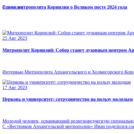
Слово митрополита Корнилия о Великом посте 2024 года
Все видео
25 Авг 2023
Митрополит Корнилий: Собор станет духовным центром Ар
Интервью Митрополита Архангельского и Холмогорского Кор
17 Авг 2023
Церковь и университет: сотрудничество на пользу молодым
Молодой человек, осваивающий религиоведческую специальнос
С «Вестником Архангельской митрополии» Иван поделился сооб