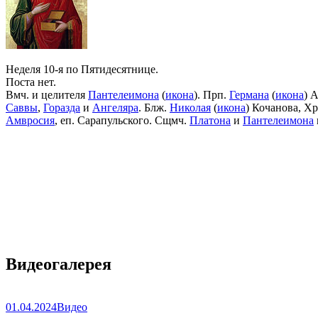
Неделя 10-я по Пятидесятнице.
Поста нет.
Вмч. и целителя
Пантелеимона
(
икона
). Прп.
Германа
(
икона
) 
Саввы
,
Горазда
и
Ангеляра
. Блж.
Николая
(
икона
) Кочанова, Х
Амвросия
, еп. Сарапульского. Сщмч.
Платона
и
Пантелеимона
Видеогалерея
01.04.2024
Видео