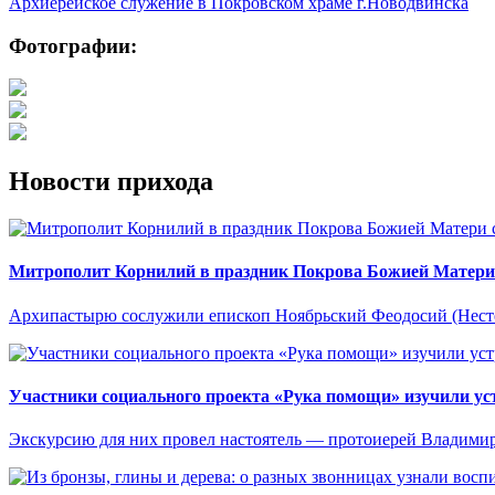
Архиерейское служение в Покровском храме г.Новодвинска
Фотографии:
Новости прихода
Митрополит Корнилий в праздник Покрова Божией Матери
Архипастырю сослужили епископ Ноябрьский Феодосий (Несте
Участники социального проекта «Рука помощи» изучили ус
Экскурсию для них провел настоятель — протоиерей Владими