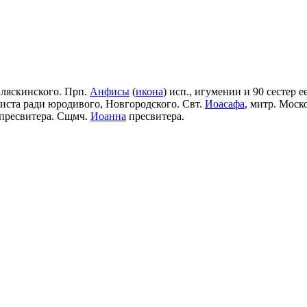
Аляскинского. Прп.
Анфисы
(
икона
) исп., игумении и 90 сестер е
риста ради юродивого, Новгородского. Свт.
Иоасафа
, митр. Моск
пресвитера. Сщмч.
Иоанна
пресвитера.