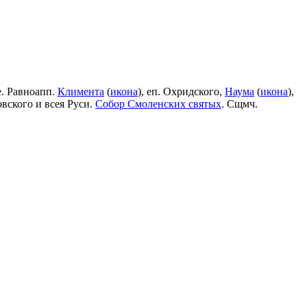
е. Равноапп.
Климента
(
икона
), еп. Охридского,
Наума
(
икона
),
овского и всея Руси.
Собор Смоленских святых
. Сщмч.