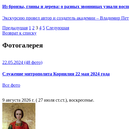
Из бронзы, глины и дерева: о разных звонницах узнали во
Экскурсию провел автор и создатель академии – Владимир Пет
Предыдущая
1
2
3
4
5
Следующая
Возврат к списку
Фотогалерея
22.05.2024
(48 фото)
Служение митрополита Корнилия 22 мая 2024 года
Все фото
9 августа 2026 г. ( 27 июля ст.ст.), воскресенье.