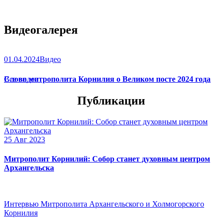
Видеогалерея
01.04.2024
Видео
Слово митрополита Корнилия о Великом посте 2024 года
Все видео
Публикации
25 Авг 2023
Митрополит Корнилий: Собор станет духовным центром
Архангельска
Интервью Митрополита Архангельского и Холмогорского
Корнилия