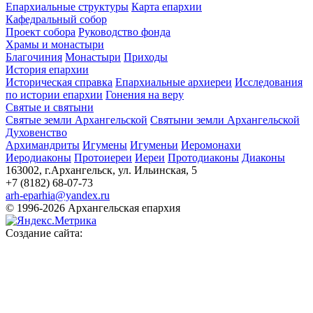
Епархиальные структуры
Карта епархии
Кафедральный собор
Проект собора
Руководство фонда
Храмы и монастыри
Благочиния
Монастыри
Приходы
История епархии
Историческая справка
Епархиальные архиереи
Исследования
по истории епархии
Гонения на веру
Святые и святыни
Святые земли Архангельской
Святыни земли Архангельской
Духовенство
Архимандриты
Игумены
Игуменьи
Иеромонахи
Иеродиаконы
Протоиереи
Иереи
Протодиаконы
Диаконы
163002, г.Архангельск, ул. Ильинская, 5
+7 (8182) 68-07-73
arh-eparhia@yandex.ru
© 1996-2026 Архангельская епархия
Создание сайта: