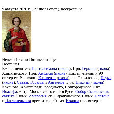
9 августа 2026 г. ( 27 июля ст.ст.), воскресенье.
Неделя 10-я по Пятидесятнице.
Поста нет.
Вмч. и целителя
Пантелеимона
(
икона
). Прп.
Германа
(
икона
)
Аляскинского. Прп.
Анфисы
(
икона
) исп., игумении и 90
сестер ее. Равноапп.
Климента
(
икона
), еп. Охридского,
Наума
(
икона
),
Саввы
,
Горазда
и
Ангеляра
. Блж.
Николая
(
икона
)
Кочанова, Христа ради юродивого, Новгородского. Свт.
Иоасафа
, митр. Московского и всея Руси.
Собор Смоленских
святых
. Сщмч.
Амвросия
, еп. Сарапульского. Сщмч.
Платона
и
Пантелеимона
пресвитера. Сщмч.
Иоанна
пресвитера.