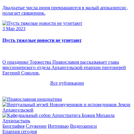
Двадцатые числа июня превращаются в малый апокалипсис,
полагает священник.
3 Мар 2023
Пусть тяжелые новости не угнетают
О празднике Торжества Православия рассказывает глава
миссионерского отдела Архангельской епархии протоиерей
Евгений Соколов.
Все публикации
Архипастырь
Биография
Служение
Интервью
Видеозаписи
Епархия сегодня