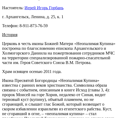
Настоятель:
Иерей Игорь Горбань
г. Архангельск, Ленина, д. 25, к. 1
Телефон: 8-911-873-76-59
История
Церковь в честь иконы Божией Матери «Неопалимая Купина»
построена по благословению епископа Архангельского и
Холмогорского Даниила на пожертвования сотрудников МЧС
на территории специализированной пожарно-спасательной
части им. Героя Советского Союза В.М. Петрова.
Храм освящен осенью 2011 года.
Икона Пресвятой Богородицы «Неопалимая Купина»
известна с ранних веков христианства. Символика образа
связана с событием, описанным в книге Исход (главы 3, 4):
пророк Моисей на горе Хорив, недалеко от Синая, видит
терновый куст (купину), объятый пламенем, но не
сгорающий, и слышит глас Божий, который возвещает о
скором избавлении израильтян из египетского рабства. Куст,
не сгоравший в огне, – «неопалимая купина» – стал