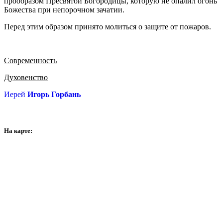
прообразом Пресвятой Богородицы, которую не опалил огонь
Божества при непорочном зачатии.
Перед этим образом принято молиться о защите от пожаров.
Современность
Духовенство
Иерей
Игорь Горбань
На карте: