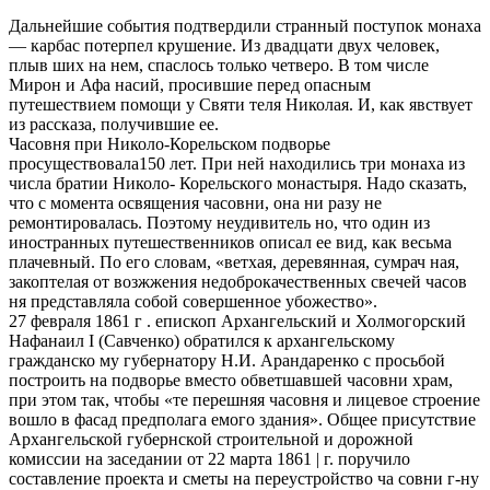
Дальнейшие события подтвердили странный поступок монаха
— карбас потерпел крушение. Из двадцати двух человек,
плыв ших на нем, спаслось только четверо. В том числе
Мирон и Афа насий, просившие перед опасным
путешествием помощи у Святи теля Николая. И, как явствует
из рассказа, получившие ее.
Часовня при Николо-Корельском подворье
просуществовала150 лет. При ней находились три монаха из
числа братии Николо- Корельского монастыря. Надо сказать,
что с момента освящения часовни, она ни разу не
ремонтировалась. Поэтому неудивитель но, что один из
иностранных путешественников описал ее вид, как весьма
плачевный. По его словам, «ветхая, деревянная, сумрач ная,
закоптелая от возжжения недоброкачественных свечей часов
ня представляла собой совершенное убожество».
27 февраля 1861 г . епископ Архангельский и Холмогорский
Нафанаил I (Савченко) обратился к архангельскому
гражданско му губернатору Н.И. Арандаренко с просьбой
построить на подворье вместо обветшавшей часовни храм,
при этом так, чтобы «те перешняя часовня и лицевое строение
вошло в фасад предполага емого здания». Общее присутствие
Архангельской губернской строительной и дорожной
комиссии на заседании от 22 марта 1861 | г. поручило
составление проекта и сметы на переустройство ча совни г-ну