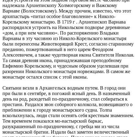
надлежала Архиепископу Холмогорскому и Важскому
Варнаве (Волостовскому). Между прочим, известно, что этот
архипастырь «питал особое благоволение» к Николо-
Корельскому монастырю. В 1719 г . Архиепископ Варнава
распорядился устроить на Никольском подворье деревянные
«дом, а при нем часовню». По распоряжению Владыки
Варнавы в эту часовню из Николо-Корельского монастыря
были перенесены Животворящий Крест, согласно старинному
преданию, пожертвованный в него царем Феодором
Алексеевичем, а также чудотворная икона Святителя Николая.
Та самая древняя икона, принадлежавшая преподобному
Евфимию Корельскому, и чудесным образом уцелевшая при
разорении Никольского монастыря норвежцами. В самом же
монастыре остался список с этой иконы.
Святыни везли в Архангельск водным путем. В город они
при были в сентябре, в погожий ясный день. В назначенный
день на род, разодетый по-праздничному, стал собираться к
пристани. Раздался звон соборного колокола, возвещавшего о
приближении к городу монастырского судна. Толпа
всколыхнулась, люди стали осенять себя крестным знамением.
Тем временем показался мо-настырский баркас,
разукрашенный по-праздничному, с гребца ми из числа
монастырской братии. Издали был заметен величественный