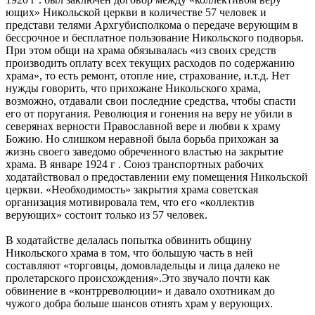
ющих» Никольской церкви в количестве 57 человек и
представи телями Архгубисполкома о передаче верующим в
бессрочное и бесплатное пользование Никольского подворья.
При этом общи на храма обязывалась «из своих средств
производить оплату всех текущих расходов по содержанию
храма», то есть ремонт, отопле ние, страхование, и.т.д. Нет
нужды говорить, что прихожане Никольского храма,
возможно, отдавали свои последние средства, чтобы спасти
его от поругания. Революция и гонения на веру не убили в
северянах верности Православной вере и любви к храму
Божию. Но слишком неравной была борьба прихожан за
жизнь своего заведомо обреченного властью на закрытие
храма. В январе 1924 г . Союз транспортных рабочих
ходатайствовал о предоставлении ему помещения Никольской
церкви. «Необходимость» закрытия храма советская
организация мотивировала тем, что его «коллектив
верующих» состоит только из 57 человек.
В ходатайстве делалась попытка обвинить общину
Никольского храма в том, что большую часть в ней
составляют «торговцы, домовладельцы и лица далеко не
пролетарского происхождения».Это звучало почти как
обвинение в «контрреволюции» и давало охотникам до
чужого добра больше шансов отнять храм у верующих.