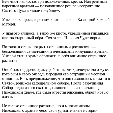
Вен чают иконостас три позолоченных креста. Над резными
царскими вратами — позолоченное резное изображение
Святого Духа в «виде голубине».
У левого клироса, в резном киоте — икона Казанской Божией
Матери.
У правого клироса, в таком же киоте, украшенный гирляндой
цветов старинный образ Святителя Николая Чудотворца.
Потолок и стены покрыты старинными росписями —
безмолвными свидетелями и очевидцами минувших времен.
У левой стены храма обращает на себя внимание старинное
распятие.
Оно было подарено храму работниками краеведческого музея,
кото рым в свою очередь передали его сотрудники местной
милиции. Есть предположение, что оно находилось когда-то в
Свято-Троицком кафедральном соборе. После разрушения
Собора одна из его святынь, наконец нашла пристанище в
Никольском храме, где была отреставрирована, обретя новую
жизнь.
Не только старинное распятие, но и многие иконы
Никольского храма имеют свои удивительные истории.