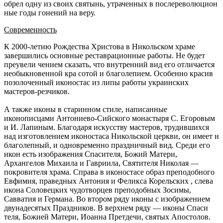
обрел одну из своих святынь, утраченных в послереволюцион
ные годы гонений на веру.
Современность
К 2000-летию Рождества Христова в Никольском храме
завершились основные реставрационные работы. Не будет
преувели чением сказать, что внутренний вид его отличается
необыкновенной кра сотой и благолепием. Особенно красив
позолоченный иконостас из липы работы украинских
мастеров-резчиков.
А также иконы в старинном стиле, написанные
иконописцами Антониево-Сийского монастыря С. Егоровым
и И. Лапиным. Благодаря искусству мастеров, трудившихся
над изготовлением иконостаса Никольской церкви, он имеет и
благолепный, и одновременно праздничный вид. Среди его
икон есть изображения Спасителя, Божий Матери,
Архангелов Михаила и Гавриила, Святителя Николая —
покровителя храма. Справа в иконостасе образ преподобного
Евфимия, праведных Антония и Феликса Корельских , слева
икона Соловецких чудотворцев преподобных Зосимы,
Савватия и Германа. Во втором ряду иконы с изображением
двунадесятых Праздников. В верхнем ряду — иконы Спаси
теля, Божией Матери, Иоанна Претдечи, святых Апостолов.