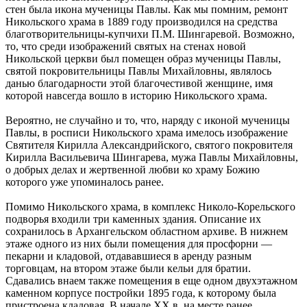
стен была икона мученицы Павлы. Как мы помним, ремонт
Никольского храма в 1889 году производился на средства
благотворительницы-купчихи П.М. Шингаревой. Возможно,
то, что среди изображений святых на стенах новой
Никольской церкви был помещен образ мученицы Павлы,
святой покровительницы Павлы Михайловны, являлось
данью благодарности этой благочестивой женщине, имя
которой навсегда вошло в историю Никольского храма.
Вероятно, не случайно и то, что, наряду с иконой мученицы
Павлы, в росписи Никольского храма имелось изображение
Святителя Кирилла Александрийского, святого покровителя
Кирилла Васильевича Шингарева, мужа Павлы Михайловны,
о добрых делах и жертвенной любви ко храму Божию
которого уже упоминалось ранее.
Помимо Никольского храма, в комплекс Николо-Корельского
подворья входили три каменных здания. Описание их
сохранилось в Архангельском областном архиве. В нижнем
этаже одного из них были помещения для просфорни —
пекарни и кладовой, отдававшиеся в аренду разным
торговцам, на втором этаже были кельи для братии.
Сдавались внаем также помещения в еще одном двухэтажном
каменном корпусе постройки 1895 года, к которому была
пристроена кладовая. В начале XX в. на месте ранее