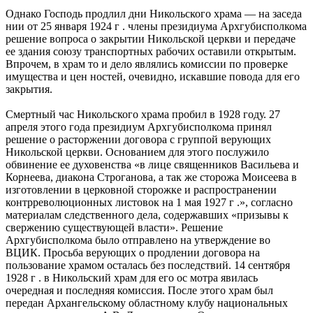
Однако Господь продлил дни Никольского храма — на заседа
нии от 25 января 1924 г . члены президиума Архгубисполкома
решение вопроса о закрытии Никольской церкви и передаче
ее здания союзу транспортных рабочих оставили открытым.
Впрочем, в храм то и дело являлись комиссии по проверке
имущества и цен ностей, очевидно, искавшие повода для его
закрытия.
Смертный час Никольского храма пробил в 1928 году. 27
апреля этого года президиум Архгубисполкома принял
решение о расторжении договора с группой верующих
Никольской церкви. Основанием для этого послужило
обвинение ее духовенства «в лице священников Васильева и
Корнеева, диакона Строганова, а так же сторожа Моисеева в
изготовлении в церковной сторожке и распространении
контрреволюционных листовок на 1 мая 1927 г .», согласно
материалам следственного дела, содержавших «призывы к
свержению существующей власти». Решение
Архгубисполкома было отправлено на утверждение во
ВЦИК. Просьба верующих о продлении договора на
пользование храмом осталась без последствий. 14 сентября
1928 г . в Никольский храм для его ос мотра явилась
очередная и последняя комиссия. После этого храм был
передан Архангельскому областному клубу национальных