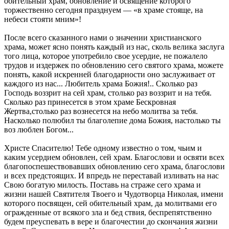
обительный храм, обновление и освящение которого
торжественно сегодня празднуем — «в храме стояще, на
небеси стояти мним»!
После всего сказанного нами о значении христианского
храма, может ясно понять каждый из нас, сколь велика заслуга
того лица, которое употребило свое усердие, не пожалело
трудов и издержек по обновлению сего святого храма, можете
понять, какой искренней благодарности оно заслуживает от
каждого из нас... Любитель храма Божия!.. Сколько раз
Господь воззрит на сей храм, столько раз воззрит и на тебя.
Сколько раз принесется в этом храме Бескровная
Жертва,столько раз вознесется на небо молитва за тебя.
Насколько полюбил ты благолепие дома Божия, настолько ты
воз люблен Богом...
Христе Спасителю! Тебе одному известно о том, чьим и
каким усердием обновлен, сей храм. Благослови и освяти всех
благопоспешествовавших обновлению сего храма, благослови
и всех предстоящих. И впредь не переставай изливать на нас
Свою богатую милость. Поставь на страже сего храма и
жизни нашей Святителя Твоего и Чудотворца Николая, имени
которого посвящен, сей обительный храм, да молитвами его
огражденные от всякого зла и бед ствия, беспрепятственно
будем преуспевать в вере и благочестии до скончания жизни