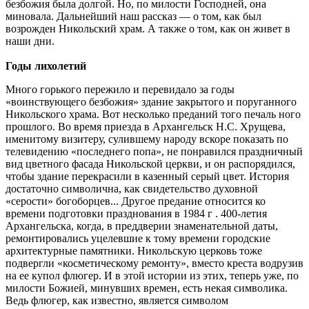
безбожия была долгой. Но, по милости Господней, она
миновала. Дальнейший наш рассказ — о том, как был
возрожден Никольский храм. А также о том, как он живет в
наши дни.
Годы лихолетий
Много горького пережило и перевидало за годы
«воинствующего безбожия» здание закрытого и поруганного
Никольского храма. Вот несколько преданий того печаль ного
прошлого. Во время приезда в Архангельск Н.С. Хрущева,
именитому визитеру, сулившему народу вскоре показать по
телевидению «последнего попа», не понравился праздничный
вид цветного фасада Никольской церкви, и он распорядился,
чтобы здание перекрасили в казенный серый цвет. История
достаточно символична, как свидетельство духовной
«серости» богоборцев... Другое предание относится ко
времени подготовки празднования в 1984 г . 400-летия
Архангельска, когда, в преддверии знаменательной даты,
ремонтировались уцелевшие к тому времени городские
архитектурные памятники. Никольскую церковь тоже
подвергли «косметическому ремонту», вместо креста водрузив
на ее купол флюгер. И в этой истории из этих, теперь уже, по
милости Божией, минувших времен, есть некая символика.
Ведь флюгер, как известно, является символом