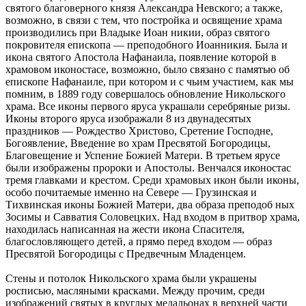
святого благоверного князя Александра Невского; а также,
возможно, в связи с тем, что постройка и освящение храма
производились при Владыке Иоан никии, образ святого
покровителя епископа — преподобного Иоанникия. Была и
икона святого Апостола Нафанаила, появление которой в
храмовом иконостасе, возможно, было связано с памятью об
епископе Нафанаиле, при котором и с чьим участием, как мы
помним, в 1889 году совершалось обновление Никольского
храма. Все иконы первого яруса украшали серебряные ризы.
Иконы второго яруса изображали 8 из двунадесятых
праздников — Рождество Христово, Сретение Господне,
Богоявление, Введение во храм Пресвятой Богородицы,
Благовещение и Успение Божией Матери. В третьем ярусе
были изображены пророки и Апостолы. Венчался иконостас
тремя главками и крестом. Среди храмовых икон были иконы,
особо почитаемые именно на Севере — Грузинская и
Тихвинская иконы Божией Матери, два образа преподоб ных
Зосимы и Савватия Соловецких. Над входом в притвор храма,
находилась написанная на жести икона Спасителя,
благословляющего детей, а прямо перед входом — образ
Пресвятой Богородицы с Предвечным Младенцем.
Стены и потолок Никольского храма были украшены
росписью, масляными красками. Между прочим, среди
изображений святых в круглых медальонах в верхней части