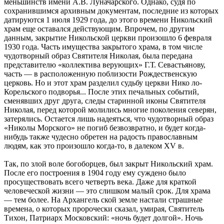
меньшинств имени А.В. Луначарского. Однако, судя по
сохранившимся архивным документам, последние из которых
датируются 1 июля 1929 года, до этого времени Никольский
храм еще оставался действующим. Впрочем, по другим
данным, закрытие Никольской церкви произошло 6 февраля
1930 года. Часть имущества закрытого храма, в том числе
чудотворный образ Святителя Николая, была передана
представителю «коллектива верующих» Г.Т. Севастьянову,
часть — в расположенную поблизости Рождественскую
церковь. Но и этот храм разделил судьбу церкви Нико ло-
Корельского подворья... После этих печальных событий,
сменявших друг друга, следы старинной иконы Святителя
Николая, перед которой молились многие поколения северян,
затерялись. Остается лишь надеяться, что чудотворный образ
«Николы Морского» не погиб безвозвратно, и будет когда-
нибудь также чудесно обретен на радость православным
людям, как это произошло когда-то, в далеком XV в.
Так, по злой воле богоборцев, был закрыт Никольский храм.
После его построения в 1904 году ему суждено было
просуществовать всего четверть века. Даже для краткой
человеческой жизни — это слишком малый срок. Для храма
— тем более. На Архангель ской земле настали страшные
времена, о которых пророчески сказал, умирая, Святитель
Тихон, Патриарх Московский: «ночь будет долгой». Ночь