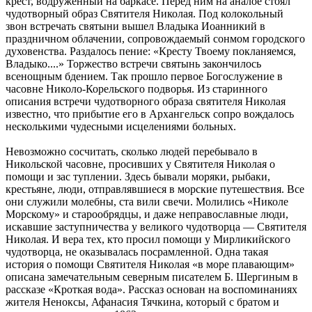
крест, водруженный на баркасе. Перед ним на аналое стоял
чудотворный образ Святителя Николая. Под колокольный
звон встречать святыни вышел Владыка Иоанникий в
праздничном облачении, сопровождаемый сонмом городского
духовенства. Раздалось пение: «Кресту Твоему покланяемся,
Владыко....» Торжество встречи святынь закончилось
всенощным бдением. Так прошло первое Богослужение в
часовне Николо-Корельского подворья. Из старинного
описания встречи чудотворного образа святителя Николая
известно, что прибытие его в Архангельск сопро вождалось
несколькими чудесными исцелениями больных.
Невозможно сосчитать, сколько людей перебывало в
Никольской часовне, просивших у Святителя Николая о
помощи и зас туплении. Здесь бывали моряки, рыбаки,
крестьяне, люди, отправлявшиеся в морские путешествия. Все
они служили молебны, ста вили свечи. Молились «Николе
Морскому» и старообрядцы, и даже неправославные люди,
искавшие заступничества у великого чудотворца — Святителя
Николая. И вера тех, кто просил помощи у Мирликийского
чудотворца, не оказывалась посрамленной. Одна такая
история о помощи Святителя Николая «в море плавающим»
описана замечательным северным писателем Б. Шергиным в
рассказе «Кроткая вода». Рассказ основан на воспоминаниях
жителя Неноксы, Афанасия Тячкина, который с братом и