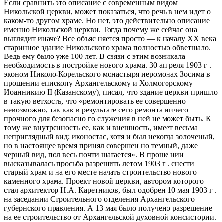
Если сравнить это описание с современным видом
Никольской церкви, может показаться, что речь в нем идет о
каком-то другом храме. Но нет, это действительно описание
именно Никольской церкви. Тогда почему же сейчас она
выглядит иначе? Все объяс няется просто — к началу XX века
старинное здание Никольского храма полностью обветшало.
Ведь ему было уже 100 лет. В связи с этим возникала
необходимость в постройке нового храма. 30 ап реля 1903 г .
эконом Николо-Корельского монастыря иеромонах Зосима в
прошении епископу Архангельскому и Холмогорскому
Иоанникию II (Казанскому), писал, что здание церкви пришло
в такую ветхость, что «ремонтировать ее совершенно
невозможно, так как в результате сего ремонта ничего
прочного для безопасно го служения в ней не может быть. К
тому же внутренность ее, как и внешность, имеет весьма
неприглядный вид; иконостас, хотя и был некогда золоченый,
но в настоящее время принял совершен но темный, даже
черный вид, пол весь почти шатается». В проше нии
высказывалась просьба разрешить летом 1903 г . снести
старый храм и на его месте начать строительство нового
каменного храма. Проект новой церкви, автором которого
стал архитектор Н.А. Каретников, был одобрен 10 мая 1903 г .
на заседании Строительного отделения Архангельского
губернского правления. А 13 мая было получено разрешение
на ее строительство от Архангельской духовной консистории.