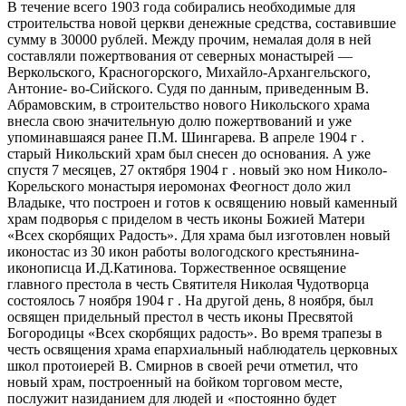
В течение всего 1903 года собирались необходимые для
строительства новой церкви денежные средства, составившие
сумму в 30000 рублей. Между прочим, немалая доля в ней
составляли пожертвования от северных монастырей —
Веркольского, Красногорского, Михайло-Архангельского,
Антоние- во-Сийского. Судя по данным, приведенным В.
Абрамовским, в строительство нового Никольского храма
внесла свою значительную долю пожертвований и уже
упоминавшаяся ранее П.М. Шингарева. В апреле 1904 г .
старый Никольский храм был снесен до основания. А уже
спустя 7 месяцев, 27 октября 1904 г . новый эко ном Николо-
Корельского монастыря иеромонах Феогност доло жил
Владыке, что построен и готов к освящению новый каменный
храм подворья с приделом в честь иконы Божией Матери
«Всех скорбящих Радость». Для храма был изготовлен новый
иконостас из 30 икон работы вологодского крестьянина-
иконописца И.Д.Катинова. Торжественное освящение
главного престола в честь Святителя Николая Чудотворца
состоялось 7 ноября 1904 г . На другой день, 8 ноября, был
освящен придельный престол в честь иконы Пресвятой
Богородицы «Всех скорбящих радость». Во время трапезы в
честь освящения храма епархиальный наблюдатель церковных
школ протоиерей В. Смирнов в своей речи отметил, что
новый храм, построенный на бойком торговом месте,
послужит назиданием для людей и «постоянно будет