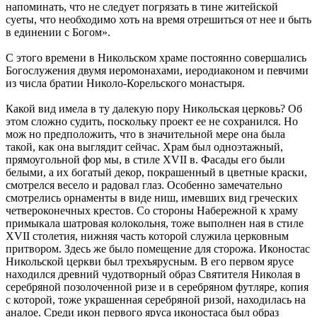
напоминать, что не следует погрязать в тине житейской
суеты, что необходимо хоть на время отрешиться от нее и быть
в единении с Богом».
С этого времени в Никольском храме постоянно совершались
Богослужения двумя иеромонахами, иеродиаконом и певчими
из числа братии Николо-Корельского монастыря.
Какой вид имела в ту далекую пору Никольская церковь? Об
этом сложно судить, поскольку проект ее не сохранился. Но
мож но предположить, что в значительной мере она была
такой, как она выглядит сейчас. Храм был одноэтажный,
прямоугольной фор мы, в стиле XVII в. Фасады его были
белыми, а их богатый декор, покрашенный в цветные краски,
смотрелся весело и радовал глаз. Особенно замечательно
смотрелись орнаменты в виде ниш, имевших вид греческих
четвероконечных крестов. Со стороны Набережной к храму
примыкала шатровая колокольня, тоже выполнен ная в стиле
XVII столетия, нижняя часть которой служила церковным
притвором. Здесь же было помещение для сторожа. Иконостас
Никольской церкви был трехъярусным. В его первом ярусе
находился древний чудотворный образ Святителя Николая в
серебряной позолоченной ризе и в серебряном футляре, копия
с которой, тоже украшенная серебряной ризой, находилась на
аналое. Среди икон первого яруса иконостаса был образ