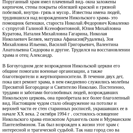
Поруганный храм имел плачевный вид- окна заложены
кирпичом, стены покрыты облезшей краской и грязной
побелкой, внутри- грязь и мусор.. Известны имена людей,
трудившихся над возрождением Никольского храма- это
помощник батюшки, староста Николай.Федорович Коваленко
с супругой Галиной Ксенофонтовной, Юлия Михайловна
Куратова, Наталия Михайловна Гагарина, Николая
Николаевич Беляев, матушка Афанасия(Рудалева), Зоя
Михайловна Ильенко, Василий Григорьевич, Валентина
Анатольевна Сидорова и другие. Трудился на восстановлении
храма и отец Александр.
В Богоугодном деле возрождения Никольской церкви его
общине помогали военные организации, а также
благотворители и жертвоприносители. В течении двух дет,
пока шел ремонт храма, в нем ежедневно служились молебны
Пресвятой Богородице и Святителю Николаю. Постепенно,
трудами и заботами боголюбивых людей, возрождавших
Никольскую церковь, она приобретала все более благолепный
вид. Настоящим чудом стало обнаружение на потолке и
верхней части ее стен старинных росписей, украшавших ее в
начале XX века. 2 октября 1994 г . состоялось освящение
Никольского храма епископом Архангель ским и Мурманским
Пантелеймоном. Так был возрожден к жизни этот храм с
интересной и трагической судьбой. Так наш город сно ва