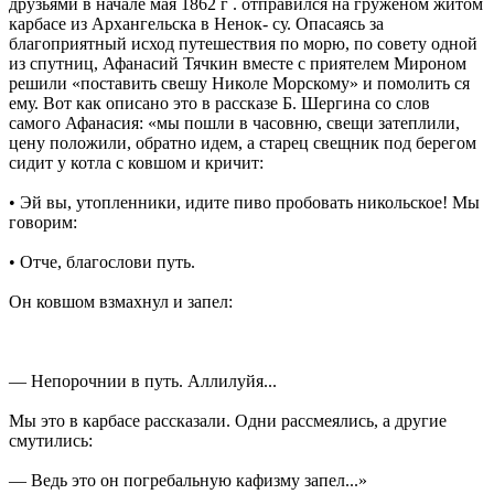
друзьями в начале мая 1862 г . отправился на груженом житом
карбасе из Архангельска в Ненок- су. Опасаясь за
благоприятный исход путешествия по морю, по совету одной
из спутниц, Афанасий Тячкин вместе с приятелем Мироном
решили «поставить свешу Николе Морскому» и помолить ся
ему. Вот как описано это в рассказе Б. Шергина со слов
самого Афанасия: «мы пошли в часовню, свещи затеплили,
цену положили, обратно идем, а старец свещник под берегом
сидит у котла с ковшом и кричит:
• Эй вы, утопленники, идите пиво пробовать никольское! Мы
говорим:
• Отче, благослови путь.
Он ковшом взмахнул и запел:
— Непорочнии в путь. Аллилуйя...
Мы это в карбасе рассказали. Одни рассмеялись, а другие
смутились:
— Ведь это он погребальную кафизму запел...»