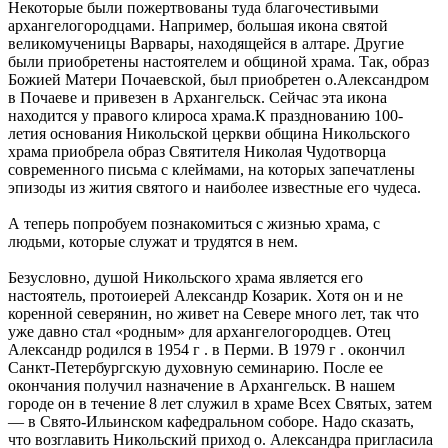
Некоторые были пожертвованы туда благочестивыми
архангелогородцами. Например, большая икона святой
великомученицы Варвары, находящейся в алтаре. Другие
были приобретены настоятелем и общиной храма. Так, образ
Божией Матери Почаевской, был приобретен о.Александром
в Почаеве и привезен в Архангельск. Сейчас эта икона
находится у правого клироса храма.К празднованию 100-
летия основания Никольской церкви община Никольского
храма приобрела образ Святителя Николая Чудотворца
современного письма с клеймами, на которых запечатлены
эпизоды из жития святого и наиболее известные его чудеса.
А теперь попробуем познакомиться с жизнью храма, с
людьми, которые служат и трудятся в нем.
Безусловно, душой Никольского храма является его
настоятель, протоиерей Александр Козарик. Хотя он и не
коренной северянин, но живет на Севере много лет, так что
уже давно стал «родным» для архангелогородцев. Отец
Александр родился в 1954 г . в Перми. В 1979 г . окончил
Санкт-Петербургскую духовную семинарию. После ее
окончания получил назначение в Архангельск. В нашем
городе он в течение 8 лет служил в храме Всех Святых, затем
— в Свято-Ильинском кафедральном соборе. Надо сказать,
что возглавить Никольский приход о. Александра пригласила