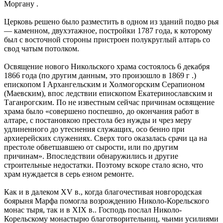
Моргану .
Церковь решено было разместить в одном из зданий подво рья
— каменном, двухэтажное, постройки 1787 года, к которому
был с восточной стороны пристроен полукруглый алтарь со
свод чатым потолком.
Освящение нового Никольского храма состоялось 6 декабря
1866 года (по другим данным, это произошло в 1869 г .)
епископом I Архангельским и Холмогорским Серапионом
(Маевским), впос ледствии епископом Екатеринославским и
Таганрогским. По не известным сейчас причинам освящение
храма было «совершено поспешно, до окончания работ в
алтаре, с постановкою престола без нужды и чрез меру
удлиненного до утеснения служащих, осо бенно при
архиерейских служениях. Сверх того оказалась срачи ца на
престоле обветшавшею от сырости, или по другим
причинам». Впоследствии обнаружились и другие
строительные не­достатки. Поэтому вскоре стало ясно, что
храм нуждается в серь езном ремонте.
Как и в далеком XV в., когда благочестивая новгородская
боярыня Марфа помогла возрождению Николо-Корельского
монас тыря, так и в XIX в.. Господь послал Николо-
Корельскому монастырю благотворительниц, чьими усилиями