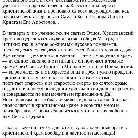
удостоиться царства небесного. Здесь истины веры и
христианской жизни пре подаются всем верующим так, как
научена Святая Церковь от Самаго Бога, Господа Иисуса
Христа и Его Апостолов...
В-четвертых, по учению тех же святых Отцов, Христианский
храм или церковь есть духовная наша общая Матерь, и
истинно так: в Храме Божием мы духовно рождаемся,
просвещаемся, освящаемся и питаемся. Родился человек, для
Крещения — духовного рождения — несут младенца в храм,
— духовное укрепление и питание он получает в том же
храме чрез Святые Таинства Ми ропомазания и Причащения,
— вырос человек и с возрастом впал в грех, нужно прощение
грехов и он получает таковое опять в том же храме, —
постигает старость, а за старостью смерть, во святом храме
отдают почившему последний христианский долг погребения
и совершаются по нем молитвы и приношения. Да!
Неисчислимы все те блага и милости, каких каждый из нас
сподобляется в христианском храме, необъятна умом и
неизобра зима словом человеческим материнская любовь к
нам Святой Церкви.
Таково значение имеет для всех нас, возлюбленная братия,
христианский храм вообще и в частности настоящий