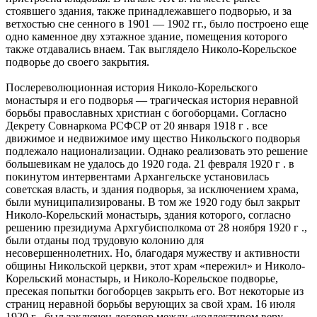
стоявшего здания, также принадлежавшего подворью, и за
ветхостью сне сенного в 1901 — 1902 гг., было построено еще
одно каменное дву хэтажное здание, помещения которого
также отдавались внаем. Так выглядело Николо-Корельское
подворье до своего закрытия.
Послереволюционная история Николо-Корельского
монастыря и его подворья — трагическая история неравной
борьбы православных христиан с богоборцами. Согласно
Декрету Совнаркома РСФСР от 20 января 1918 г . все
движимое и недвижимое иму щество Никольского подворья
подлежало национализации. Однако реализовать это решение
большевикам не удалось до 1920 года. 21 февраля 1920 г . в
покинутом интервентами Архангельске установилась
советская власть, и здания подворья, за исключением храма,
были муниципализированы. В том же 1920 году был закрыт
Николо-Корельский монастырь, здания которого, согласно
решению президиума Архгубисполкома от 28 ноября 1920 г .,
были отданы под трудовую колонию для
несовершеннолетних. Но, благодаря мужеству и активности
общины Никольской церкви, этот храм «пережил» и Николо-
Корельский монастырь, и Николо-Корельское подворье,
пресекая попытки богоборцев закрыть его. Вот некоторые из
страниц неравной борьбы верующих за свой храм. 16 июля
1920 г . был заключен договор между «коллективом веру