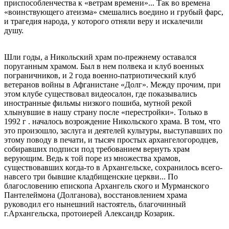
приспособленчества к «ветрам времени»... Так во времена
«воинствующего атеизма» смешались воедино и грубый фарс,
и трагедия народа, у которого отняли веру и искалечили
душу.
Шли годы, а Никольский храм по-прежнему оставался
поруганным храмом. Был в нем полвека и клуб военных
пограничников, и 2 года военно-патриотический клуб
ветеранов войны в Афганистане «Долг». Между прочим, при
этом клубе существовал видеосалон, где показывались
иностранные фильмы низкого пошиба, мутной рекой
хлынувшие в нашу страну после «перестройки». Только в
1992 г . началось возрождение Никольского храма. В том, что
это произошло, заслуга и деятелей культуры, выступавших по
этому поводу в печати, и тысяч простых архангелогородцев,
собиравших подписи под требованием вернуть храм
верующим. Ведь к той поре из множества храмов,
существовавших когда-то в Архангельске, сохранилось всего-
навсего три бывшие кладбищенские церкви... По
благословению епископа Архангель ского и Мурманского
Пантелеймона (Долганова), восстановлением храма
руководил его нынешний настоятель, благочинный
г.Архангельска, протоиерей Александр Козарик.