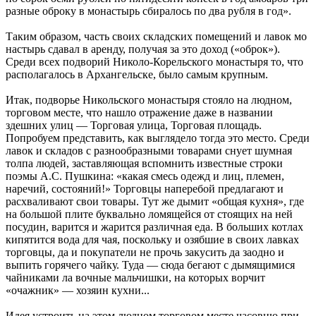
разные оброку в монастырь сбиралось по два рубля в год».
Таким образом, часть своих складских помещений и лавок мо
настырь сдавал в аренду, получая за это доход («оброк»).
Среди всех подворий Николо-Корельского монастыря то, что
располагалось в Архангельске, было самым крупным.
Итак, подворье Никольского монастыря стояло на людном,
торговом месте, что нашло отражение даже в названии
здешних улиц — Торговая улица, Торговая площадь.
Попробуем представить, как выглядело тогда это место. Среди
лавок и складов с разнообразными товарами снует шумная
толпа людей, заставляющая вспомнить известные строки
поэмы А.С. Пушкина: «какая смесь одежд и лиц, племен,
наречий, состояний!» Торговцы наперебой предлагают и
расхваливают свои товары. Тут же дымит «общая кухня», где
на большой плите буквально ломящейся от стоящих на ней
посудин, варится и жарится различная еда. В больших котлах
кипятится вода для чая, поскольку и озябшие в своих лавках
торговцы, да и покупатели не прочь закусить да заодно и
выпить горячего чайку. Туда — сюда бегают с дымящимися
чайниками ла вочные мальчишки, на которых ворчит
«очажник» — хозяин кухни...
Идея устроить на этом людном торговом месте часовню при