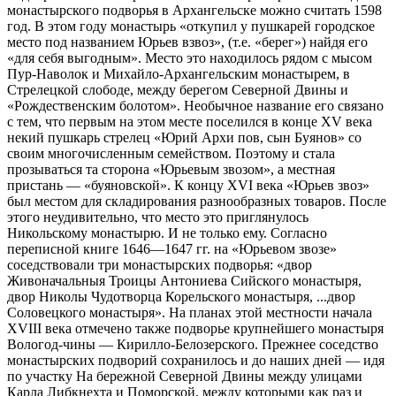
монастырского подворья в Архангельске можно считать 1598
год. В этом году монастырь «откупил у пушкарей городское
место под названием Юрьев взвоз», (т.е. «берег») найдя его
«для себя выгодным». Место это находилось рядом с мысом
Пур-Наволок и Михайло-Архангельским монастырем, в
Стрелецкой слободе, между берегом Северной Двины и
«Рождественским болотом». Необычное название его связано
с тем, что первым на этом месте поселился в конце XV века
некий пушкарь стрелец «Юрий Архи пов, сын Буянов» со
своим многочисленным семейством. Поэтому и стала
прозываться та сторона «Юрьевым звозом», а местная
пристань — «буяновской». К концу XVI века «Юрьев звоз»
был местом для складирования разнообразных товаров. После
этого неудивительно, что место это приглянулось
Никольскому монастырю. И не только ему. Согласно
переписной книге 1646—1647 гг. на «Юрьевом звозе»
соседствовали три монастырских подворья: «двор
Живоначальныя Троицы Антониева Сийского монастыря,
двор Николы Чудотворца Корельского монастыря, ...двор
Соловецкого монастыря». На планах этой местности начала
XVIII века отмечено также подворье крупнейшего монастыря
Вологод-чины — Кирилло-Белозерского. Прежнее соседство
монастырских подворий сохранилось и до наших дней — идя
по участку На бережной Северной Двины между улицами
Карла Либкнехта и Поморской, между которыми как раз и