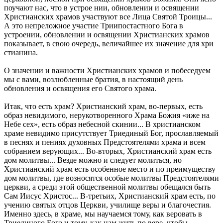
поучают нас, что в устрое нии, обновлении и освящении
Христианских храмов участвуют все Лица Святой Троицы...
А это непреложное участие Триипостастного Бога в
устроении, обновлении и освящении Христианских храмов
показывает, в свою очередь, величайшее их значение для хри
стианина.
О значении и важности Христианских храмов и побеседуем
мы с вами, возлюбленные братия, в настоящий день
обновления и освящения его Святого храма.
Итак, что есть храм? Христианский храм, во-первых, есть
образ невидимого, нерукотворенного Храма Божия «иже на
Небе сех», есть образ небесной скинии... В христианском
храме невидимо присутствует Триединый Бог, прославляемый
в песнях и пениях духовных Предстоятелями храма и всем
собранием верующих... Во-вторых, Христианский храм есть
дом молитвы... Везде можно и следует молиться, но
Христианский храм есть особенное место и по преимуществу
дом молитвы, где возносятся особые молитвы Предстоятелями
церкви, а среди этой общественной молитвы обещался быть
Сам Иисус Христос... В-третьих, Христианский храм есть, по
учению святых отцов Церкви, училище веры и благочестия.
Именно здесь, в храме, мы научаемся тому, как веровать в
Триединого Бога и тому, как нам жить по вере, чтобы