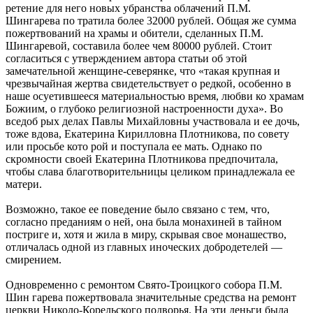
ретение для него новых убранства облачений П.М.
Шингарева по тратила более 32000 рублей. Общая же сумма
пожертвований на храмы и обители, сделанных П.М.
Шингаревой, составила более чем 80000 рублей. Стоит
согласиться с утверждением автора статьи об этой
замечательной женщине-северянке, что «такая крупная и
чрезвычайная жертва свидетельствует о редкой, особенно в
наше осуетившееся материальностью время, любви ко храмам
Божиим, о глубоко религиозной настроенности духа». Во
вседоб рых делах Павлы Михайловны участвовала и ее дочь,
тоже вдова, Екатерина Кирилловна Плотникова, по совету
или просьбе кото рой и поступала ее мать. Однако по
скромности своей Екатерина Плотникова предпочитала,
чтобы слава благотворительницы целиком принадлежала ее
матери.
Возможно, такое ее поведение было связано с тем, что,
согласно преданиям о ней, она была монахиней в тайном
постриге и, хотя и жила в миру, скрывая свое монашество,
отличалась одной из главных иноческих добродетелей —
смирением.
Одновременно с ремонтом Свято-Троицкого собора П.М.
Шин гарева пожертвовала значительные средства на ремонт
церкви Николо-Корельского подворья. На эти деньги была