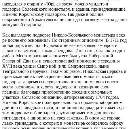
находился в старину «Юрь ев звоз», можно увидеть и
подворье Соловецкого монастыря, и здания, принадлежавшие
Николо-Корельскому подворью. Так даже в облике
современного Архангельска нет-нет да проглянут черты давно
минувшей старины.
Как выглядело подворье Николо-Корельского монастыря вско
ре после его основания? По старинным описаниям. В 1711 год
монастырь имел на «Юрьевом звозе» несколько амбаров и
лавок с навесами, а также арендовал 7 казенных лавок и один
амбар. Местом расположения его был угол Набережной
Северной Дви ны и существовавшей примерно с середины
XVII века улицы Смир ной (или Смирновской), ныне
Театрального переулка. Таким об разом, Никольская церковь и
примыкающие к ней строения быв шего монастырского
подворья за время его существования не по меняли своего
места расположения, хотя подворье и расширило свои
границы благодаря приобретению соседних земельных
участков. Согласно описанию, датированному 1764 годом,
Николо-Корельское подворье было «отгорожено заборником
длиною на двадцати пяти, и шириною на двадцати саженях, в
том подворье изб четыре о двух апартаментах длиною на
пятнадцати, а шириною на трех саженях. В оном же городе
лавок тринадцать, с которых в монастырь собиралось оброку
по сорок осми рублей по пятидесяти копеек в год амбаров три