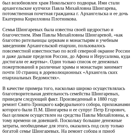
был возобновлен храм Никольского подворья. Ими стали
архангельские купчихи Павла Михайловна Шингарева,
потомственная почетная гражданка г. Архангельска и ее дочь
Екатерина Кирилловна Плотникова.
Семья Шингаревых была известна своей щедростью и
благочестием. Имя Павлы Михайловны Шингаревой, «как
благотво рительницы церквам и монастырям и учебным
заведениям Архангельской епархии, пользовалось
повсеместной известностью по всей северной окраине России
и даже дальше пределов России, до Афона и Иерусалима, куда
достигали ее жертвы». Один только список ее денежных
пожертвований в различные храмы и монастыри занимает
почти 10 страниц в дореволюционных «Архангель ских
епархиальных Ведомостях».
В качестве примера того, насколько широко осуществлялась
благотворительная деятельность семейства Шингаревых,
приведем следующий факт. Произведенный в 1880 году
ремонт Свято-Троицкого кафедрального собора, прихожанами
которого были П.М. Шингарева и ее супруг Петр Егорович,
был целиком осуществлен на средства Павлы Михайловны, к
тому времени ов довевшей. Поскольку большие денежные
затраты, необходимые для этого, оказались под силу только
богатой семье Шингаревых. На ремонт собора и приоб