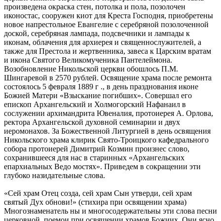
произведена окраска стен, потолка и пола, позолочен
иконостас, сооружен киот для Креста Господня, приобретены
новое напрестольное Евангелие с серебряной позолоченной
доской, серебряная лампада, подсвечники и лампады к
иконам, облачения для архиерея и священнослужителей, а
также для Престола и жертвенника, завеса к Царским вратам
и икона Святого Великомученика Пантелеймона.
Возобновление Никольской церкви обошлось П.М.
Шингаревой в 2570 рублей. Освящение храма после ремонта
состоялось 5 февраля 1889 г ., в день празднования иконе
Божией Матери «Взыскание погибших». Совершал его
епископ Архангельский и Холмогорский Нафанаил в
сослужении архимандрита Ювеналия, протоиерея А. Орлова,
ректора Архангельской духовной семинарии и двух
иеромонахов. За Божественной Литургией в день освящения
Никольского храма клирик Свято-Троицкого кафедрального
собора протоиерей Димитрий Козмин произнес слово,
сохранившееся для нас в старинных «Архангельских
епархиальных Ведо мостях». Приведем в сокращении эти
глубоко назидательные слова.
«Сей храм Отец созда, сей храм Сын утверди, сей храм
святый Дух обнови!» (стихира при освящении храма)
Многознаменатель ны и многосодержательны эти слова песни
церковной, поемои при освящении храмов Божиих. Они ясно