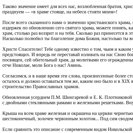
Таково значение имеет для всех нас, возлюбленная братия, хр
празднуем — «в храме стояще, на небеси стояти мним»!
После всего сказанного нами о значении христианского храма, 
издержек по обновлению сего святого храма, можете понять, ка
храм, столько раз воззрит и на тебя. Сколько раз принесется в 
Насколько полюбил ты благолепие дома Божия, настолько ты во
Христе Спасителю! Тебе одному известно о том, чьим и каким 
предстоящих. И впредь не переставай изливать на нас Свою бо
посвящен, сей обительный храм, да молитвами его огражденные
отче Николае, моли Бога о нас! Аминь.
Согласимся, и в наше время эти слова, произнесенные более ст
осталось и должно оставаться тем же, каким оно было и в XIX 
строительство Православных храмов.
Обновленная усердием П.М. Шингаревой и Е. К. Плотниковой Ни
с двойными стеклянными рамами и железными решетками. Вну
Крыша на всем храме железная и окрашена на церкви чернетью,
шестиконечный, золочен червонным золотом... Под сим сводом
Если сравнить это описание с современным видом Никольской ц