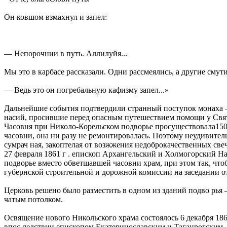
Он ковшом взмахнул и запел:
— Непорочнии в путь. Аллилуйя...
Мы это в карбасе рассказали. Одни рассмеялись, а другие смут
— Ведь это он погребальную кафизму запел...»
Дальнейшие события подтвердили странный поступок монаха — 
насий, просившие перед опасным путешествием помощи у Святи 
Часовня при Николо-Корельском подворье просуществовала150 л
часовни, она ни разу не ремонтировалась. Поэтому неудивитель
сумрач ная, закоптелая от возжжения недоброкачественных све
27 февраля 1861 г . епископ Архангельский и Холмогорский На
подворье вместо обветшавшей часовни храм, при этом так, что
губернской строительной и дорожной комиссии на заседании от 
Церковь решено было разместить в одном из зданий подво рья 
чатым потолком.
Освящение нового Никольского храма состоялось 6 декабря 18
впос ледствии епископом Екатеринославским и Таганрогским. 