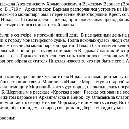
длежала Архиепископу Холмогорскому и Важскому Варнаве (Воло
. В 1719 г . Архиепископ Варнава распорядился устроить на Ни
ельского монастыря были перенесены Животворящий Крест, сог
я Николая. Та самая древняя икона, принадлежавшая преподобн
астыре остался список с этой иконы.
ыли в сентябре, в погожий ясный день. В назначенный день на р
и к городу монастырского судна. Толпа всколыхнулась, люди ст
бца ми из числа монастырской братии. Издали был заметен вели
окольный звон встречать святыни вышел Владыка Иоанникий в п
ладыко....» Торжество встречи святынь закончилось всенощным 
орного образа святителя Николая известно, что прибытие его в
 часовне, просивших у Святителя Николая о помощи и зас тупле
бны, ста вили свечи. Молились «Николе Морскому» и старообря
росил помощи у Мирликийского чудотворца, не оказывалась поср
Б. Шергиным в рассказе «Кроткая вода». Рассказ основан на в
ом житом карбасе из Архангельска в Ненок- су. Опасаясь за благ
 «поставить свешу Николе Морскому» и помолить ся ему. Вот ка
ли, обратно идем, а старец свещник под берегом сидит у котла 
говорим: