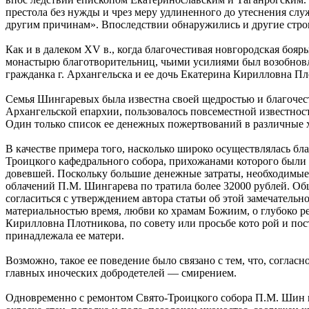
престола без нужды и чрез меру удлиненного до утеснения слу
другим причинам». Впоследствии обнаружились и другие строит
Как и в далеком XV в., когда благочестивая новгородская боя
монастырю благотворительниц, чьими усилиями был возобновл
гражданка г. Архангельска и ее дочь Екатерина Кирилловна Пл
Семья Шингаревых была известна своей щедростью и благоче
Архангельской епархии, пользовалось повсеместной известност
Один только список ее денежных пожертвований в различные 
В качестве примера того, насколько широко осуществлялась б
Троицкого кафедрального собора, прихожанами которого были
довевшей. Поскольку большие денежные затраты, необходимые д
облачений П.М. Шингарева по тратила более 32000 рублей. Об
согласиться с утверждением автора статьи об этой замечательн
материальностью время, любви ко храмам Божиим, о глубоко р
Кирилловна Плотникова, по совету или просьбе кото рой и по
принадлежала ее матери.
Возможно, такое ее поведение было связано с тем, что, соглас
главных иноческих добродетелей — смирением.
Одновременно с ремонтом Свято-Троицкого собора П.М. Шин га