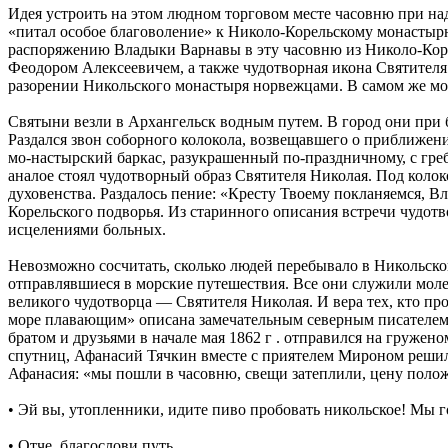
Идея устроить на этом людном торговом месте часовню при на
«питал особое благоволение» к Николо-Корельскому монастырю
распоряжению Владыки Варнавы в эту часовню из Николо-Кор
Феодором Алексеевичем, а также чудотворная икона Святител
разорении Никольского монастыря норвежцами. В самом же мон
Святыни везли в Архангельск водным путем. В город они при б
Раздался звон соборного колокола, возвещавшего о приближени
мо-настырский баркас, разукрашенный по-праздничному, с гре
аналое стоял чудотворный образ Святителя Николая. Под кол
духовенства. Раздалось пение: «Кресту Твоему покланяемся, В
Корельского подворья. Из старинного описания встречи чудотв
исцелениями больных.
Невозможно сосчитать, сколько людей перебывало в Никольской
отправлявшиеся в морские путешествия. Все они служили моле
великого чудотворца — Святителя Николая. И вера тех, кто п
море плавающим» описана замечательным северным писателем 
братом и друзьями в начале мая 1862 г . отправился на гружен
спутниц, Афанасий Тячкин вместе с приятелем Мироном решили
Афанасия: «мы пошли в часовню, свещи затеплили, цену положи
• Эй вы, утопленники, идите пиво пробовать никольское! Мы 
• Отче, благослови путь.