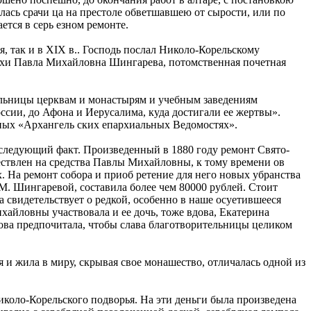
лась срачи ца на престоле обветшавшею от сырости, или по
ется в серь езном ремонте.
, так и в XIX в.. Господь послал Николо-Корельскому
ихи Павла Михайловна Шингарева, потомственная почетная
льницы церквам и монастырям и учебным заведениям
ссии, до Афона и Иерусалима, куда достигали ее жертвы».
ных «Архангель ских епархиальных Ведомостях».
 следующий факт. Произведенный в 1880 году ремонт Свято-
ествлен на средства Павлы Михайловны, к тому времени ов
. На ремонт собора и приоб ретение для него новых убранства
М. Шингаревой, составила более чем 80000 рублей. Стоит
а свидетельствует о редкой, особенно в наше осуетившееся
айловны участвовала и ее дочь, тоже вдова, Екатерина
кова предпочитала, чтобы слава благотворительницы целиком
я и жила в миру, скрывая свое монашество, отличалась одной из
коло-Корельского подворья. На эти деньги была произведена