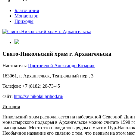
Благочиния
Монастыри
Приходы
Свято-Никольский храм г. Архангельска
Настоятель:
Протоиерей Александр Козарик
163061, г. Архангельск, Театральный пер., 3
Телефон: +7 (8182) 20-73-45
сайт:
http://sv-nikolai.prihod.ru/
История
Никольский храм располагается на набережной Северной Двины
монастырского подворья в Архангельске можно считать 1598 год
выгодным». Место это находилось рядом с мысом Пур-Наволок
Необычное название его связано с тем, что первым на этом м