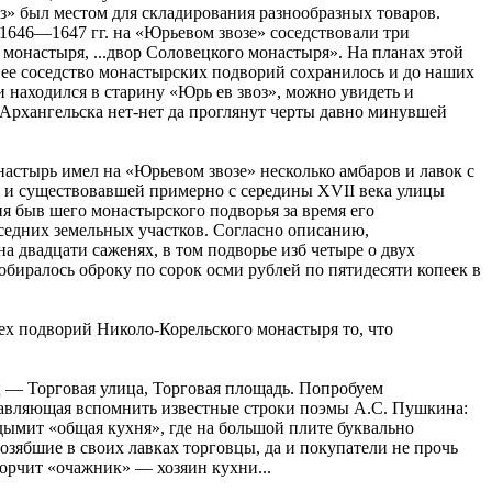
з» был местом для складирования разнообразных товаров.
 1646—1647 гг. на «Юрьевом звозе» соседствовали три
онастыря, ...двор Соловецкого монастыря». На планах этой
ее соседство монастырских подворий сохранилось и до наших
находился в старину «Юрь ев звоз», можно увидеть и
Архангельска нет-нет да проглянут черты давно минувшей
астырь имел на «Юрьевом звозе» несколько амбаров и лавок с
ы и существовавшей примерно с середины XVII века улицы
я быв шего монастырского подворья за время его
седних земельных участков. Согласно описанию,
 двадцати саженях, в том подворье изб четыре о двух
обиралось оброку по сорок осми рублей по пятидесяти копеек в
всех подворий Николо-Корельского монастыря то, что
ц — Торговая улица, Торговая площадь. Попробуем
аставляющая вспомнить известные строки поэмы А.С. Пушкина:
дымит «общая кухня», где на большой плите буквально
 озябшие в своих лавках торговцы, да и покупатели не прочь
ворчит «очажник» — хозяин кухни...