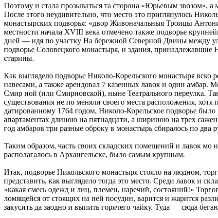
Поэтому и стала прозываться та сторона «Юрьевым звозом», а 
После этого неудивительно, что место это приглянулось Никол
монастырских подворья: «двор Живоначальныя Троицы Антоние
местности начала XVIII века отмечено также подворье крупн
дней — идя по участку На бережной Северной Двины между ули
подворье Соловецкого монастыря, и здания, принадлежавшие Н
старины.
Как выглядело подворье Николо-Корельского монастыря вско ре
навесами, а также арендовал 7 казенных лавок и один амбар.
Смир ной (или Смирновской), ныне Театрального переулка. Та
существования не по меняли своего места расположения, хотя
датированному 1764 годом, Николо-Корельское подворье было 
апартаментах длиною на пятнадцати, а шириною на трех саженя
год амбаров три разные оброку в монастырь сбиралось по два р
Таким образом, часть своих складских помещений и лавок мо на
располагалось в Архангельске, было самым крупным.
Итак, подворье Никольского монастыря стояло на людном, тор
представить, как выглядело тогда это место. Среди лавок и с
«какая смесь одежд и лиц, племен, наречий, состояний!» Торг
ломящейся от стоящих на ней посудин, варится и жарится разли
закусить да заодно и выпить горячего чайку. Туда — сюда бе