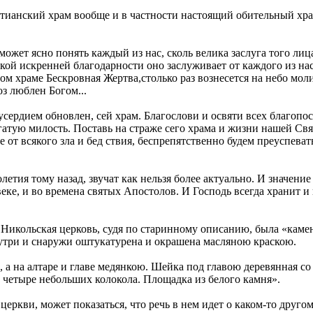
истианский храм вообще и в частности настоящий обительный хр
может ясно понять каждый из нас, сколь велика заслуга того лиц
кой искренней благодарности оно заслуживает от каждого из нас.
этом храме Бескровная Жертва,столько раз вознесется на небо моли
з люблен Богом...
усердием обновлен, сей храм. Благослови и освяти всех благоп
гатую милость. Поставь на страже сего храма и жизни нашей Св
 от всякого зла и бед ствия, беспрепятственно будем преуспева
олетия тому назад, звучат как нельзя более актуально. И значе
веке, и во времена святых Апостолов. И Господь всегда хранит и
кольская церковь, судя по старинному описанию, была «каменна
три и снаружи оштукатурена и окрашена масляною краскою.
 а на алтаре и главе медянкою. Шейка под главою деревянная со
 четыре небольших колокола. Площадка из белого камня».
еркви, может показаться, что речь в нем идет о каком-то другом