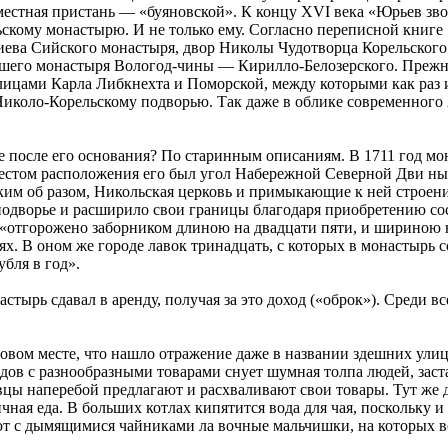
местная пристань — «буяновской». К концу XVI века «Юрьев зво
ьскому монастырю. И не только ему. Согласно переписной книге
ва Сийского монастыря, двор Николы Чудотворца Корельского м
ейшего монастыря Вологод-чины — Кирилло-Белозерского. Прежн
цами Карла Либкнехта и Поморской, между которыми как раз и 
иколо-Корельскому подворью. Так даже в облике современного 
 после его основания? По старинным описаниям. В 1711 год мон
 Местом расположения его был угол Набережной Северной Дви н
ким об разом, Никольская церковь и примыкающие к ней строени
 подворье и расширило свои границы благодаря приобретению со
«отгорожено заборником длиною на двадцати пяти, и шириною на
х. В оном же городе лавок тринадцать, с которых в монастырь с
убля в год».
стырь сдавал в аренду, получая за это доход («оброк»). Среди 
говом месте, что нашло отражение даже в названии здешних ули
кладов с разнообразными товарами снует шумная толпа людей, з
овцы наперебой предлагают и расхваливают свои товары. Тут же 
чная еда. В больших котлах кипятится вода для чая, поскольку и
гают с дымящимися чайниками ла вочные мальчишки, на которых 