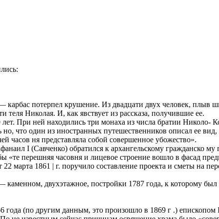
ились:
карбас потерпел крушение. Из двадцати двух человек, плыв ших
теля Николая. И, как явствует из рассказа, получившие ее.
ет. При ней находились три монаха из числа братии Николо- Ко
 но, что один из иностранных путешественников описал ее вид, к
чей часов ня представляла собой совершенное убожество».
фанаил I (Савченко) обратился к архангельскому гражданско му 
бы «те перешняя часовня и лицевое строение вошло в фасад пре
22 марта 1861 | г. поручило составление проекта и сметы на пер
— каменном, двухэтажное, постройки 1787 года, к которому был
66 года (по другим данным, это произошло в 1869 г .) епископо
По не известным сейчас причинам освящение храма было «совер