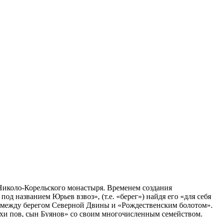
Николо-Корельского монастыря. Временем создания
д названием Юрьев взвоз», (т.е. «берег») найдя его «для себя
 между берегом Северной Двины и «Рождественским болотом».
рхи пов, сын Буянов» со своим многочисленным семейством.