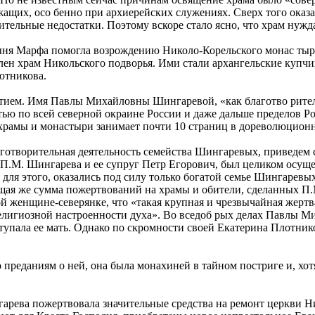
жащих, осо бенно при архиерейских служениях. Сверх того оказа
ельные не­достатки. Поэтому вскоре стало ясно, что храм нужда
рыня Марфа помогла возрождению Николо-Корельского монас тыря
ен храм Никольского подворья. Ими стали архангельские купч
отникова.
стием. Имя Павлы Михайловны Шингаревой, «как благотво рите
ью по всей северной окраине России и даже дальше пределов Ро
храмы и монастыри занимает почти 10 страниц в дореволюцион
лаготворительная деятельность семейства Шингаревых, приведем
 П.М. Шингарева и ее супруг Петр Егорович, был целиком осущ
ля этого, оказались под силу только богатой семье Шингаревых
щая же сумма пожертвований на храмы и обители, сделанных П.
ой женщине-северянке, что «такая крупная и чрезвычайная жертв
елигиозной настроенности духа». Во вседоб рых делах Павлы Мих
ступала ее мать. Однако по скромности своей Екатерина Плотни
но преданиям о ней, она была монахиней в тайном постриге и, хот
рева пожертвовала значительные средства на ремонт церкви Ни