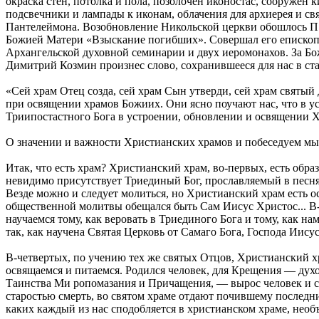
окраска стен, потолка и пола, позолочен иконостас, сооружен 
подсвечники и лампады к иконам, облачения для архиерея и св
Пантелеймона. Возобновление Никольской церкви обошлось П.М
Божией Матери «Взыскание погибших». Совершал его епископ
Архангельской духовной семинарии и двух иеромонахов. За Б
Димитрий Козмин произнес слово, сохранившееся для нас в ст
«Сей храм Отец созда, сей храм Сын утверди, сей храм святы
при освящении храмов Божиих. Они ясно поучают нас, что в у
Триипостастного Бога в устроении, обновлении и освящении Хр
О значении и важности Христианских храмов и побеседуем мы 
Итак, что есть храм? Христианский храм, во-первых, есть обра
невидимо присутствует Триединый Бог, прославляемый в песня
Везде можно и следует молиться, но Христианский храм есть о
общественной молитвы обещался быть Сам Иисус Христос... В-т
научаемся тому, как веровать в Триединого Бога и тому, как н
так, как научена Святая Церковь от Самаго Бога, Господа Иису
В-четвертых, по учению тех же святых Отцов, Христианский х
освящаемся и питаемся. Родился человек, для Крещения — дух
Таинства Ми ропомазания и Причащения, — вырос человек и с во
старостью смерть, во святом храме отдают почившему последн
каких каждый из нас сподобляется в христианском храме, необ