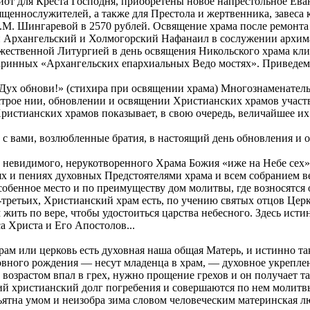
киот для Креста Господня, приобретены новое напрестольное Ева
ященнослужителей, а также для Престола и жертвенника, завеса
. Шингаревой в 2570 рублей. Освящение храма после ремонта со
 Архангельский и Холмогорский Нафанаил в сослужении архима
ожественной Литургией в день освящения Никольского храма кл
аринных «Архангельских епархиальных Ведо мостях». Приведем 
й Дух обнови!» (стихира при освящении храма) Многознаменател
строе нии, обновлении и освящении Христианских храмов участ
истианских храмов показывает, в свою очередь, величайшее их 
с вами, возлюбленные братия, в настоящий день обновления и о
з невидимого, нерукотворенного Храма Божия «иже на Небе сех»,
х и пениях духовных Предстоятелями храма и всем собранием ве
собенное место и по преимуществу дом молитвы, где возносятся
ретьих, Христианский храм есть, по учению святых отцов Церкв
ам жить по вере, чтобы удостоиться царства небесного. Здесь и
са Христа и Его Апостолов...
рам или церковь есть духовная наша общая Матерь, и истинно т
овного рождения — несут младенца в храм, — духовное укреплен
зрастом впал в грех, нужно прощение грехов и он получает тако
ий христианский долг погребения и совершаются по нем молитв
ъятна умом и неизобра зима словом человеческим материнская л