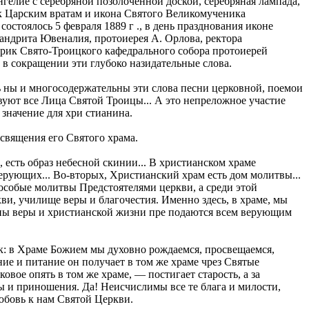
нгелие с серебряной позолоченной доской, серебряная лампада,
 к Царским вратам и икона Святого Великомученика
стоялось 5 февраля 1889 г ., в день празднования иконе
ндрита Ювеналия, протоиерея А. Орлова, ректора
ирик Свято-Троицкого кафедрального собора протоиерей
в сокращении эти глубоко назидательные слова.
ь ны и многосодержательны эти слова песни церковной, поемои
вуют все Лица Святой Троицы... А это непреложное участие
значение для хри стианина.
священия его Святого храма.
 есть образ небесной скинии... В христианском храме
рующих... Во-вторых, Христианский храм есть дом молитвы...
 особые молитвы Предстоятелями церкви, а среди этой
и, училище веры и благочестия. Именно здесь, в храме, мы
стины веры и христианской жизни пре подаются всем верующим
ак: в Храме Божием мы духовно рождаемся, просвещаемся,
ие и питание он получает в том же храме чрез Святые
вое опять в том же храме, — постигает старость, а за
ы и приношения. Да! Неисчислимы все те блага и милости,
юбовь к нам Святой Церкви.