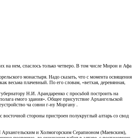
 на нем, спаслось только четверо. В том числе Мирон и Афа
рельского монастыря. Надо сказать, что с момента освящения
ак весьма плачевный. По его словам, «ветхая, деревянная,
губернатору Н.И. Арандаренко с просьбой построить на
дполага емого здания». Общее присутствие Архангельской
еустройство ча совни г-ну Моргану .
 с восточной стороны пристроен полукруглый алтарь со свод
м I Архангельским и Холмогорским Серапионом (Маевским),
шено поспешно, до окончания работ в алтаре, с постановкою