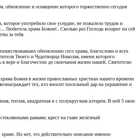
ам, обновление и освящение которого торжественно сегодня
а, которое употребило свое усердие, не пожалело трудов и
.. Любитель храма Божия!.. Сколько раз Господь воззрит на сей
тва за тебя.
оспешествовавших обновлению сего храма, благослови и всех
ятителя Твоего и Чудотворца Николая, имени которого
ть в вере и благочестии до скончания жизни нашей. Святителю
ние храма Божия в жизни православных христиан нашего времени
 вознаграждает тех, кто вносит посильный дар на украшение и
я, теплая, квадратная и с полукруглым алтарем. В ней 5 окон
 стеклянными рамами; крест на главе железный
 храме. Но нет, это действительно описание именно