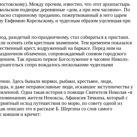
стовскому). Между прочим, известно, что этот архипастырь
кольском подворье деревянные «дом, а при нем часовню». По
ласно старинному преданию, пожертвованный в него царем
ому Евфимию Корельскому, и чудесным образом уцелевшая при
од, разодетый по-праздничному, стал собираться к пристани.
али осенять себя крестным знамением. Тем временем показался
чественный крест, водруженный на баркасе. Перед ним на
раздничном облачении, сопровождаемый сонмом городского
бдением. Так прошло первое Богослужение в часовне Николо-
 Архангельск сопро вождалось несколькими чудесными
нии. Здесь бывали моряки, рыбаки, крестьяне, люди,
дцы, и даже неправославные люди, искавшие заступничества у
амленной. Одна такая история о помощи Святителя Николая «в
оспоминаниях жителя Неноксы, Афанасия Тячкина, который с
оприятный исход путешествия по морю, по совету одной из
к описано это в рассказе Б. Шергина со слов самого
с ковшом и кричит: