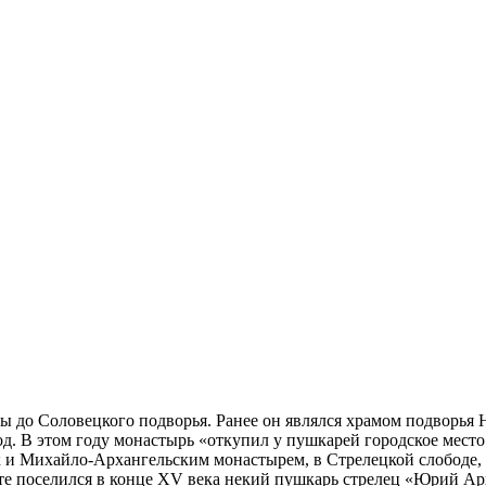
 до Соловецкого подворья. Ранее он являлся храмом подворья 
. В этом году монастырь «откупил у пушкарей городское место по
 и Михайло-Архангельским монастырем, в Стрелецкой слободе,
есте поселился в конце XV века некий пушкарь стрелец «Юрий А