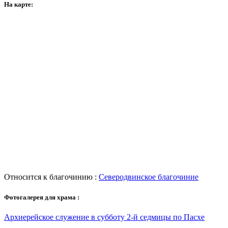
На карте:
Относится к благочинию :
Северодвинское благочиние
Фотогалерея для храма :
Архиерейское служение в субботу 2-й седмицы по Пасхе