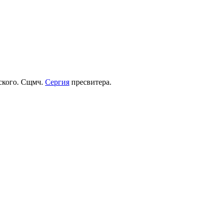
рского. Сщмч.
Сергия
пресвитера.