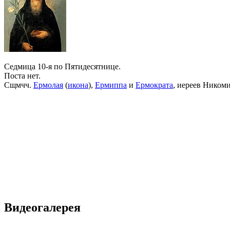
Седмица 10-я по Пятидесятнице.
Поста нет.
Сщмчч.
Ермолая
(
икона
),
Ермиппа
и
Ермократа
, иереев Ником
Видеогалерея