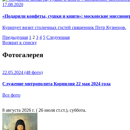
17.08.2020
«Подарили конфеты, сушки и книги»: московские миссионе
Курирует визит столичных гостей священник Петр Кузнецов.
Предыдущая
1
2
3
4
5
Следующая
Возврат к списку
Фотогалерея
22.05.2024
(48 фото)
Служение митрополита Корнилия 22 мая 2024 года
Все фото
8 августа 2026 г. ( 26 июля ст.ст.), суббота.