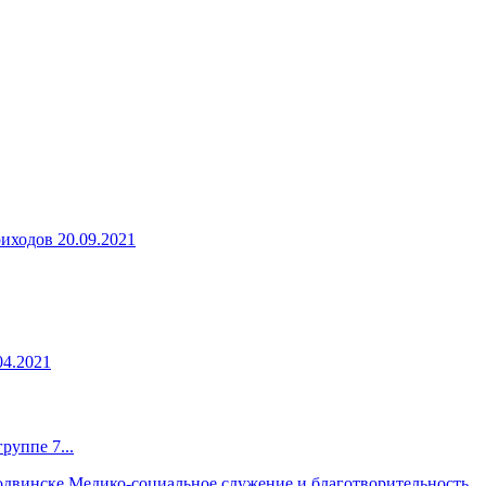
риходов
20.09.2021
04.2021
руппе 7...
Медико-социальное служение и благотворительность