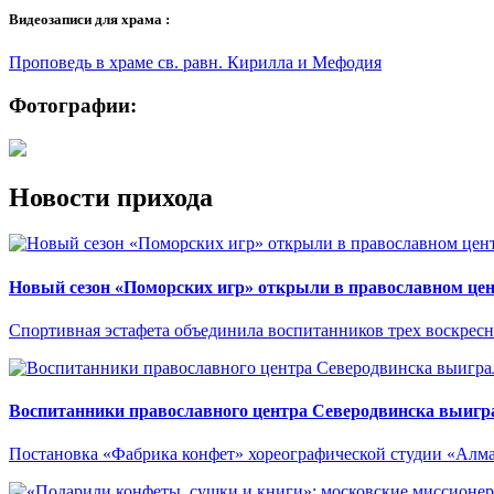
Видеозаписи для храма :
Проповедь в храме св. равн. Кирилла и Мефодия
Фотографии:
Новости прихода
Новый сезон «Поморских игр» открыли в православном це
Спортивная эстафета объединила воспитанников трех воскресн
Воспитанники православного центра Северодвинска выигр
Постановка «Фабрика конфет» хореографической студии «Алмаз