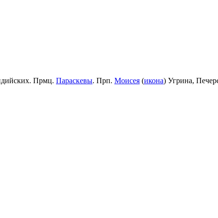
идийских. Прмц.
Параскевы
. Прп.
Моисея
(
икона
) Угрина, Пече