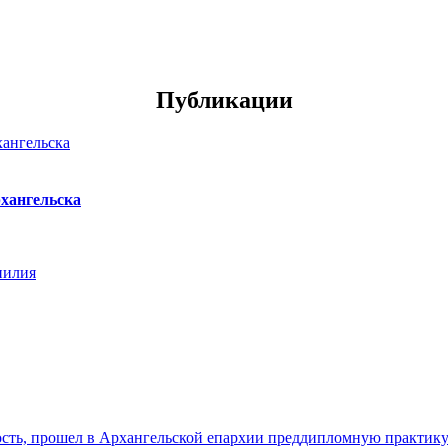
Публикации
хангельска
нилия
ть, прошел в Архангельской епархии преддипломную практику. 