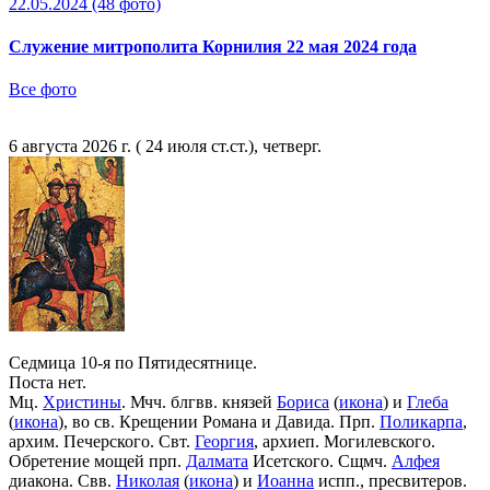
22.05.2024
(48 фото)
Служение митрополита Корнилия 22 мая 2024 года
Все фото
6 августа 2026 г. ( 24 июля ст.ст.), четверг.
Седмица 10-я по Пятидесятнице.
Поста нет.
Мц.
Христины
. Мчч. блгвв. князей
Бориса
(
икона
) и
Глеба
(
икона
), во св. Крещении Романа и Давида. Прп.
Поликарпа
,
архим. Печерского. Свт.
Георгия
, архиеп. Могилевского.
Обретение мощей прп.
Далмата
Исетского. Сщмч.
Алфея
диакона. Свв.
Николая
(
икона
) и
Иоанна
испп., пресвитеров.