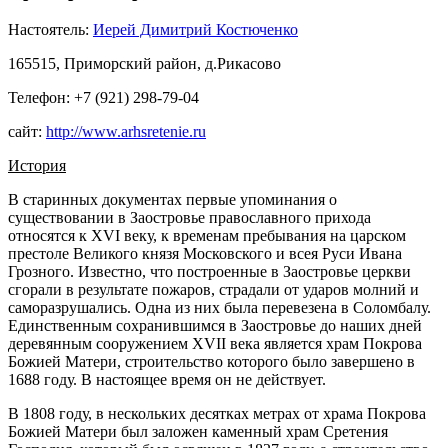
Настоятель:
Иерей Димитрий Костюченко
165515, Приморский район, д.Рикасово
Телефон: +7 (921) 298-79-04
сайт:
http://www.arhsretenie.ru
История
В старинных документах первые упоминания о
существовании в Заостровье православного прихода
относятся к XVI веку, к временам пребывания на царском
престоле Великого князя Московского и всея Руси Ивана
Грозного. Известно, что построенные в Заостровье церкви
сгорали в результате пожаров, страдали от ударов молний и
саморазрушались. Одна из них была перевезена в Соломбалу.
Единственным сохранившимся в Заостровье до наших дней
деревянным сооружением XVII века является храм Покрова
Божией Матери, строительство которого было завершено в
1688 году. В настоящее время он не действует.
В 1808 году, в нескольких десятках метрах от храма Покрова
Божией Матери был заложен каменный храм Сретения