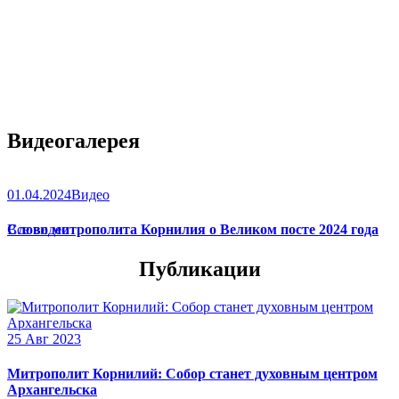
Видеогалерея
01.04.2024
Видео
Слово митрополита Корнилия о Великом посте 2024 года
Все видео
Публикации
25 Авг 2023
Митрополит Корнилий: Собор станет духовным центром
Архангельска