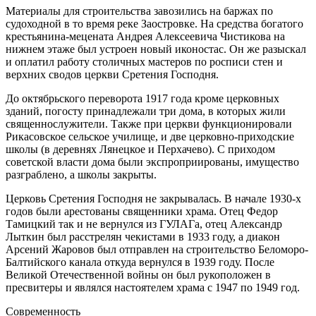
Материалы для строительства завозились на баржах по
судоходной в то время реке Заостровке. На средства богатого
крестьянина-мецената Андрея Алексеевича Чистикова на
нижнем этаже был устроен новый иконостас. Он же разыскал
и оплатил работу столичных мастеров по росписи стен и
верхних сводов церкви Сретения Господня.
До октябрьского переворота 1917 года кроме церковных
зданий, погосту принадлежали три дома, в которых жили
священнослужители. Также при церкви функционировали
Рикасовское сельское училище, и две церковно-приходские
школы (в деревнях Лянецкое и Перхачево). С приходом
советской власти дома были экспроприированы, имущество
разграблено, а школы закрыты.
Церковь Сретения Господня не закрывалась. В начале 1930-х
годов были арестованы священники храма. Отец Федор
Тамицкий так и не вернулся из ГУЛАГа, отец Александр
Лыткин был расстрелян чекистами в 1933 году, а диакон
Арсений Жаровов был отправлен на строительство Беломоро-
Балтийского канала откуда вернулся в 1939 году. После
Великой Отечественной войны он был рукоположен в
пресвитеры и являлся настоятелем храма с 1947 по 1949 год.
Современность