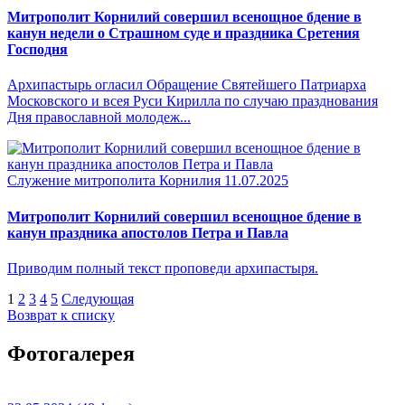
Митрополит Корнилий совершил всенощное бдение в
канун недели о Страшном суде и праздника Сретения
Господня
Архипастырь огласил Обращение Святейшего Патриарха
Московского и всея Руси Кирилла по случаю празднования
Дня православной молодеж...
Служение митрополита Корнилия
11.07.2025
Митрополит Корнилий совершил всенощное бдение в
канун праздника апостолов Петра и Павла
Приводим полный текст проповеди архипастыря.
1
2
3
4
5
Следующая
Возврат к списку
Фотогалерея