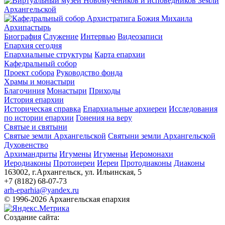
Архипастырь
Биография
Служение
Интервью
Видеозаписи
Епархия сегодня
Епархиальные структуры
Карта епархии
Кафедральный собор
Проект собора
Руководство фонда
Храмы и монастыри
Благочиния
Монастыри
Приходы
История епархии
Историческая справка
Епархиальные архиереи
Исследования
по истории епархии
Гонения на веру
Святые и святыни
Святые земли Архангельской
Святыни земли Архангельской
Духовенство
Архимандриты
Игумены
Игуменьи
Иеромонахи
Иеродиаконы
Протоиереи
Иереи
Протодиаконы
Диаконы
163002, г.Архангельск, ул. Ильинская, 5
+7 (8182) 68-07-73
arh-eparhia@yandex.ru
© 1996-2026 Архангельская епархия
Создание сайта: