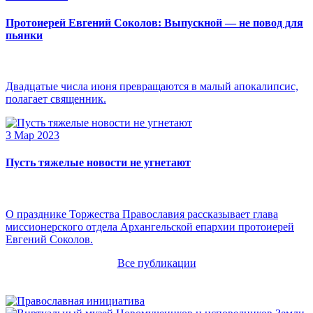
Протоиерей Евгений Соколов: Выпускной — не повод для
пьянки
Двадцатые числа июня превращаются в малый апокалипсис,
полагает священник.
3 Мар 2023
Пусть тяжелые новости не угнетают
О празднике Торжества Православия рассказывает глава
миссионерского отдела Архангельской епархии протоиерей
Евгений Соколов.
Все публикации