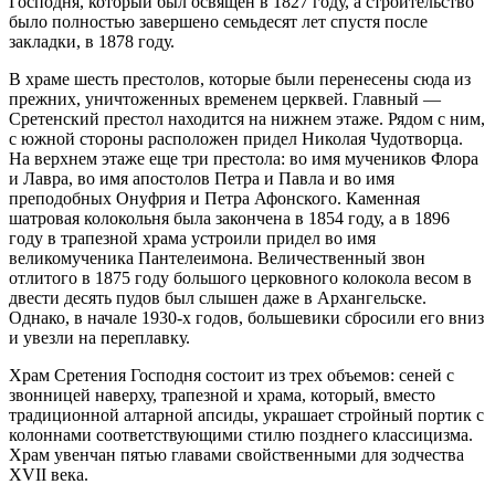
Господня, который был освящен в 1827 году, а строительство
было полностью завершено семьдесят лет спустя после
закладки, в 1878 году.
В храме шесть престолов, которые были перенесены сюда из
прежних, уничтоженных временем церквей. Главный —
Сретенский престол находится на нижнем этаже. Рядом с ним,
с южной стороны расположен придел Николая Чудотворца.
На верхнем этаже еще три престола: во имя мучеников Флора
и Лавра, во имя апостолов Петра и Павла и во имя
преподобных Онуфрия и Петра Афонского. Каменная
шатровая колокольня была закончена в 1854 году, а в 1896
году в трапезной храма устроили придел во имя
великомученика Пантелеимона. Величественный звон
отлитого в 1875 году большого церковного колокола весом в
двести десять пудов был слышен даже в Архангельске.
Однако, в начале 1930-х годов, большевики сбросили его вниз
и увезли на переплавку.
Храм Сретения Господня состоит из трех объемов: сеней с
звонницей наверху, трапезной и храма, который, вместо
традиционной алтарной апсиды, украшает стройный портик с
колоннами соответствующими стилю позднего классицизма.
Храм увенчан пятью главами свойственными для зодчества
XVII века.