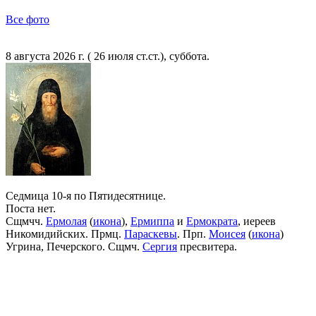
Все фото
8 августа 2026 г. ( 26 июля ст.ст.), суббота.
Седмица 10-я по Пятидесятнице.
Поста нет.
Сщмчч.
Ермолая
(
икона
),
Ермиппа
и
Ермократа
, иереев
Никомидийских. Прмц.
Параскевы
. Прп.
Моисея
(
икона
)
Угрина, Печерского. Сщмч.
Сергия
пресвитера.