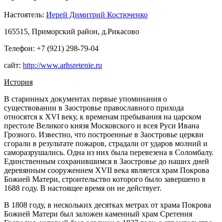
Настоятель:
Иерей Димитрий Костюченко
165515, Приморский район, д.Рикасово
Телефон: +7 (921) 298-79-04
сайт:
http://www.arhsretenie.ru
История
В старинных документах первые упоминания о
существовании в Заостровье православного прихода
относятся к XVI веку, к временам пребывания на царском
престоле Великого князя Московского и всея Руси Ивана
Грозного. Известно, что построенные в Заостровье церкви
сгорали в результате пожаров, страдали от ударов молний и
саморазрушались. Одна из них была перевезена в Соломбалу.
Единственным сохранившимся в Заостровье до наших дней
деревянным сооружением XVII века является храм Покрова
Божией Матери, строительство которого было завершено в
1688 году. В настоящее время он не действует.
В 1808 году, в нескольких десятках метрах от храма Покрова
Божией Матери был заложен каменный храм Сретения