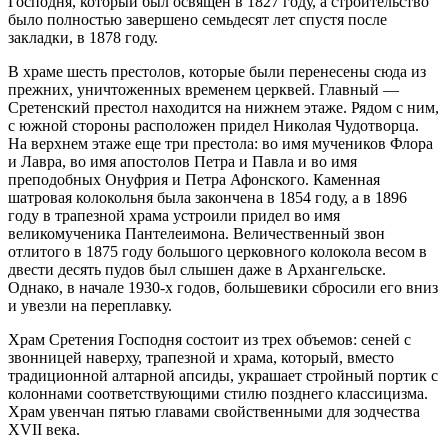
Господня, который был освящен в 1827 году, а строительство
было полностью завершено семьдесят лет спустя после
закладки, в 1878 году.
В храме шесть престолов, которые были перенесены сюда из
прежних, уничтоженных временем церквей. Главный —
Сретенский престол находится на нижнем этаже. Рядом с ним,
с южной стороны расположен придел Николая Чудотворца.
На верхнем этаже еще три престола: во имя мучеников Флора
и Лавра, во имя апостолов Петра и Павла и во имя
преподобных Онуфрия и Петра Афонского. Каменная
шатровая колокольня была закончена в 1854 году, а в 1896
году в трапезной храма устроили придел во имя
великомученика Пантелеимона. Величественный звон
отлитого в 1875 году большого церковного колокола весом в
двести десять пудов был слышен даже в Архангельске.
Однако, в начале 1930-х годов, большевики сбросили его вниз
и увезли на переплавку.
Храм Сретения Господня состоит из трех объемов: сеней с
звонницей наверху, трапезной и храма, который, вместо
традиционной алтарной апсиды, украшает стройный портик с
колоннами соответствующими стилю позднего классицизма.
Храм увенчан пятью главами свойственными для зодчества
XVII века.