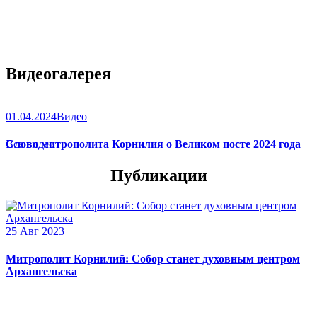
Видеогалерея
01.04.2024
Видео
Слово митрополита Корнилия о Великом посте 2024 года
Все видео
Публикации
25 Авг 2023
Митрополит Корнилий: Собор станет духовным центром
Архангельска