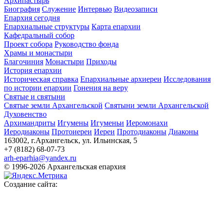
Архипастырь
Биография
Служение
Интервью
Видеозаписи
Епархия сегодня
Епархиальные структуры
Карта епархии
Кафедральный собор
Проект собора
Руководство фонда
Храмы и монастыри
Благочиния
Монастыри
Приходы
История епархии
Историческая справка
Епархиальные архиереи
Исследования
по истории епархии
Гонения на веру
Святые и святыни
Святые земли Архангельской
Святыни земли Архангельской
Духовенство
Архимандриты
Игумены
Игуменьи
Иеромонахи
Иеродиаконы
Протоиереи
Иереи
Протодиаконы
Диаконы
163002, г.Архангельск, ул. Ильинская, 5
+7 (8182) 68-07-73
arh-eparhia@yandex.ru
© 1996-2026 Архангельская епархия
Создание сайта: