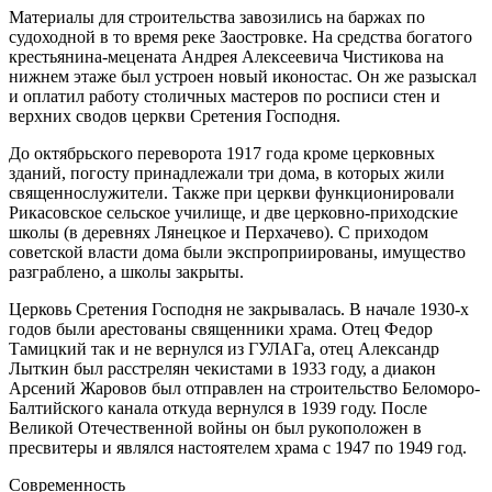
Материалы для строительства завозились на баржах по
судоходной в то время реке Заостровке. На средства богатого
крестьянина-мецената Андрея Алексеевича Чистикова на
нижнем этаже был устроен новый иконостас. Он же разыскал
и оплатил работу столичных мастеров по росписи стен и
верхних сводов церкви Сретения Господня.
До октябрьского переворота 1917 года кроме церковных
зданий, погосту принадлежали три дома, в которых жили
священнослужители. Также при церкви функционировали
Рикасовское сельское училище, и две церковно-приходские
школы (в деревнях Лянецкое и Перхачево). С приходом
советской власти дома были экспроприированы, имущество
разграблено, а школы закрыты.
Церковь Сретения Господня не закрывалась. В начале 1930-х
годов были арестованы священники храма. Отец Федор
Тамицкий так и не вернулся из ГУЛАГа, отец Александр
Лыткин был расстрелян чекистами в 1933 году, а диакон
Арсений Жаровов был отправлен на строительство Беломоро-
Балтийского канала откуда вернулся в 1939 году. После
Великой Отечественной войны он был рукоположен в
пресвитеры и являлся настоятелем храма с 1947 по 1949 год.
Современность