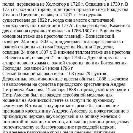
полка, перевезена из Холмогор в 1726 г. Освящена в 1730 г. В
1735 г с южной стороны пристроен придел во имя Рождества
Иоанна Предтечи, освящен в 1737 г. Эта церковь
существовала до 1822 г., когда она вместе с пятиглавой
колокольней, построенной в 1777г., была разобрана. Каменная
двухэтажная церковь строилась в 1786-1807 г.г. В верхнем
холодном этаже два престола: главный - Вознесенский,
освящен 24 июня 1803 г., придельный - в алтаре главного, с
южной стороны - во имя Рождества Иоанна Предтечи,
освящен 24 июня 1807 г. В нижнем теплом этаже два престола
- Введенский, освящен 21 ноября 1794 г.. Другой престол - в
алтаре первого храма с южной стороны, во имя Богоявления
Господня, освящен 24 июня 1796 г.
Самый большой колокол весил 163 пуда 29 фунтов.
Деревянные восьмиконечные кресты обиты в 1888 г. железом
и вызолочены на средства приходского крестьянина Андрея
Петровича Амосова. 15 января 1888 г. приходской крестьянин
Петр Амосов был награжден серебряной медалью для
ношения на Аннинской ленте за заслуги по духовному
ведомству. В том же году архипастырское благословение
преподано крестьянину Андрею Амосову за пожертвование в
приходскую церковь двух хоругвей и за обивку железом с
позолотой церковных крестов, а также церковно-приходскому
попечительству за благоукрашение приходской церкви.
Во времена безбожия купола были снесены, разрушена