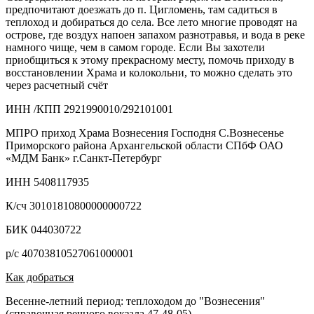
предпочитают доезжать до п. Цигломень, там садиться в
теплоход и добираться до села. Все лето многие проводят на
острове, где воздух напоен запахом разнотравья, и вода в реке
намного чище, чем в самом городе. Если Вы захотели
приобщиться к этому прекрасному месту, помочь приходу в
восстановлении Храма и колокольни, то можно сделать это
через расчетный счёт
ИНН /КПП 2921990010/292101001
МПРО приход Храма Вознесения Господня С.Вознесенье
Приморского района Архангельской области СПбФ ОАО
«МДМ Банк» г.Санкт-Петербург
ИНН 5408117935
К/сч 30101810800000000722
БИК 044030722
р/с 40703810527061000001
Как добраться
Весенне-летний период: теплоходом до "Вознесения"
(справочная речного вокзала 47-48-05)