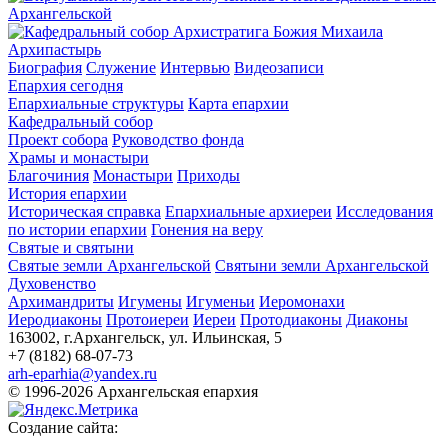
Архипастырь
Биография
Служение
Интервью
Видеозаписи
Епархия сегодня
Епархиальные структуры
Карта епархии
Кафедральный собор
Проект собора
Руководство фонда
Храмы и монастыри
Благочиния
Монастыри
Приходы
История епархии
Историческая справка
Епархиальные архиереи
Исследования
по истории епархии
Гонения на веру
Святые и святыни
Святые земли Архангельской
Святыни земли Архангельской
Духовенство
Архимандриты
Игумены
Игуменьи
Иеромонахи
Иеродиаконы
Протоиереи
Иереи
Протодиаконы
Диаконы
163002, г.Архангельск, ул. Ильинская, 5
+7 (8182) 68-07-73
arh-eparhia@yandex.ru
© 1996-2026 Архангельская епархия
Создание сайта: