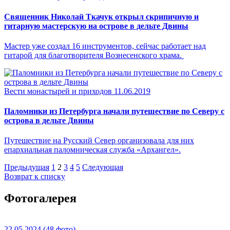
Священник Николай Ткачук открыл скрипичную и
гитарную мастерскую на острове в дельте Двины
Мастер уже создал 16 инструментов, сейчас работает над
гитарой для благотворителя Вознесенского храма.
Вести монастырей и приходов
11.06.2019
Паломники из Петербурга начали путешествие по Северу с
острова в дельте Двины
Путешествие на Русский Север организовала для них
епархиальная паломническая служба «Архангел».
Предыдущая
1
2
3
4
5
Следующая
Возврат к списку
Фотогалерея
22.05.2024
(48 фото)