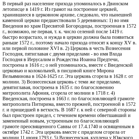
В первый раз население прихода упоминалось в Двинском
летописце в 1419 г. Из грамот на построение церквей,
хранившиеся в церковном архиве, следовало, что нынешней
каменной церкви предшествовали 5 деревянных: 1) во имя
Введения во храм Пресвятой Богородицы, построенная в 1572
г., возможно, не первая, т. к. число селений после 1419 г.
быстро возрастало, и нужда в церкви должна была появиться
раньше 1572 г., поэтому начало прихода относят к концу XV в.
или первой половине XVI в. 2) Церковь в честь Вознесения
Господня, пятиглавая с двумя приделами - во имя Входа
Господня в Иерусалим и Рождества Иоанна Предтечи,
построена в 1616 г.; о ней упоминалось, вместе с Введенской
церковью и колокольней, в писцовой книге Мирона
Вельяминова в 1624-1625 г.г. Эта церковь сгорела в 1628 г. от
молнии. 3) Вознесенская церковь с теми же приделами,
девятиглавая, построена в 1635 г. по благословению
митрополита Афония, сгорела от молнии в 1718 г. 4)
Введенская, построена в 1663 г. по благословляющей грамоте
митрополита Питирима, вместо прежней, построенной в 1572
г. и пришедшей в ветхость. В 1687 г. к ней с северной стороны
был пристроен придел, с течением времени обветшавший и
замененный новым, устроенным по благословляющей
грамоте преосвященного Саввы от 17.4.1740 и освященным в
октябре 1742 г. Эта церковь вместе с приделом сгорела от
молнии 11 июня 1793 г. 5) Вознесенская, куплена у Южского