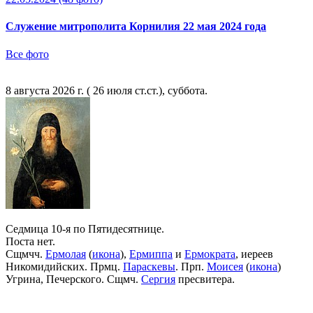
Служение митрополита Корнилия 22 мая 2024 года
Все фото
8 августа 2026 г. ( 26 июля ст.ст.), суббота.
Седмица 10-я по Пятидесятнице.
Поста нет.
Сщмчч.
Ермолая
(
икона
),
Ермиппа
и
Ермократа
, иереев
Никомидийских. Прмц.
Параскевы
. Прп.
Моисея
(
икона
)
Угрина, Печерского. Сщмч.
Сергия
пресвитера.