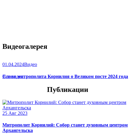
Видеогалерея
01.04.2024
Видео
Слово митрополита Корнилия о Великом посте 2024 года
Все видео
Публикации
25 Авг 2023
Митрополит Корнилий: Собор станет духовным центром
Архангельска