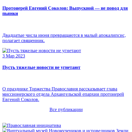
Протоиерей Евгений Соколов: Выпускной — не повод для
пьянки
Двадцатые числа июня превращаются в малый апокалипсис,
полагает священник.
3 Мар 2023
Пусть тяжелые новости не угнетают
О празднике Торжества Православия рассказывает глава
миссионерского отдела Архангельской епархии протоиерей
Евгений Соколов.
Все публикации