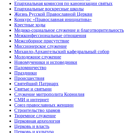
Епархиальная комиссия по канонизации святых
Епархиальные воскресные школы
Жизнь Русской Православной Церкви
Конкурс «Православная инициатива»
Крестные ходы
Медико-социальное служение и благотворительность
Межконфессиональные отношения
Межсоборное присутствие
Миссионерское служение
Михаило-Архангельский кафедральный собор
Молодежное служение
Новомученики и исповедники
Паломничество
Праздники
Происшествия
Святейший Патриарх
Святые и святыни
Служение митрополита Корнилия
СМИ и интернет
Союз православных женщин
Строительство храмов
Тюремное служение
Церковная археология
Церковь и власть
Церковь и культура