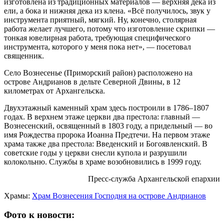
изготовлена из традиционных материалов — верхняя дека из
ели, а бока и нижняя дека из клена. «Всё получилось, звук у
инструмента приятный, мягкий. Ну, конечно, столярная
работа желает лучшего, потому что изготовление скрипки —
тонкая ювелирная работа, требующая специфического
инструмента, которого у меня пока нет», — посетовал
священник.
Село Вознесенье (Приморский район) расположено на
острове Андрианов в дельте Северной Двины, в 12
километрах от Архангельска.
Двухэтажный каменный храм здесь построили в 1786–1807
годах. В верхнем этаже церкви два престола: главный —
Вознесенский, освященный в 1803 году, а придельный — во
имя Рождества пророка Иоанна Предтечи. На первом этаже
храма также два престола: Введенский и Богоявленский. В
советские годы у церкви снесли купола и разрушили
колокольню. Службы в храме возобновились в 1999 году.
Пресс-служба Архангельской епархии
Храмы:
Храм Вознесения Господня на острове Андрианов
Фото к новости: