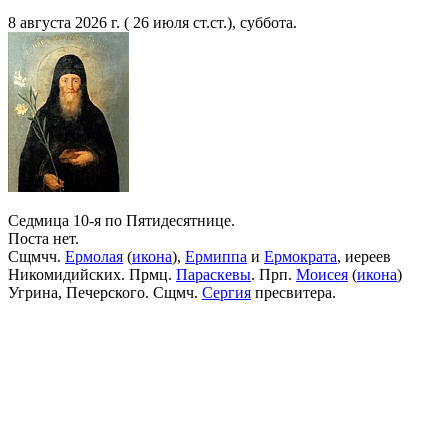
8 августа 2026 г. ( 26 июля ст.ст.), суббота.
Седмица 10-я по Пятидесятнице.
Поста нет.
Сщмчч.
Ермолая
(
икона
),
Ермиппа
и
Ермократа
, иереев
Никомидийских. Прмц.
Параскевы
. Прп.
Моисея
(
икона
)
Угрина, Печерского. Сщмч.
Сергия
пресвитера.