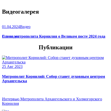
Видеогалерея
01.04.2024
Видео
Слово митрополита Корнилия о Великом посте 2024 года
Все видео
Публикации
25 Авг 2023
Митрополит Корнилий: Собор станет духовным центром
Архангельска
Интервью Митрополита Архангельского и Холмогорского
Корнилия