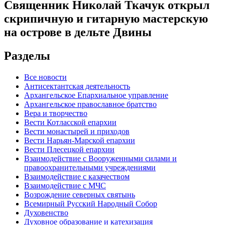
Священник Николай Ткачук открыл
скрипичную и гитарную мастерскую
на острове в дельте Двины
Разделы
Все новости
Антисектантская деятельность
Архангельское Епархиальное управление
Архангельское православное братство
Вера и творчество
Вести Котласской епархии
Вести монастырей и приходов
Вести Нарьян-Марской епархии
Вести Плесецкой епархии
Взаимодействие с Вооруженными силами и
правоохранительными учреждениями
Взаимодействие с казачеством
Взаимодействие с МЧС
Возрождение северных святынь
Всемирный Русский Народный Собор
Духовенство
Духовное образование и катехизация