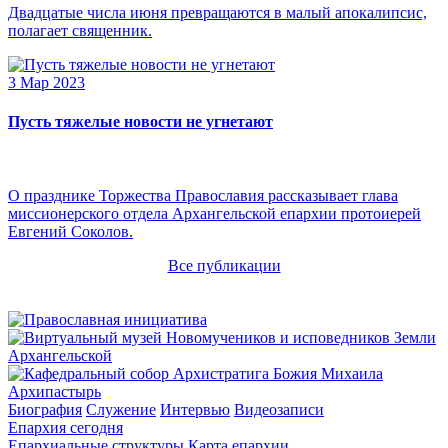
Двадцатые числа июня превращаются в малый апокалипсис,
полагает священник.
3 Мар 2023
Пусть тяжелые новости не угнетают
О празднике Торжества Православия рассказывает глава
миссионерского отдела Архангельской епархии протоиерей
Евгений Соколов.
Все публикации
Архипастырь
Биография
Служение
Интервью
Видеозаписи
Епархия сегодня
Епархиальные структуры
Карта епархии