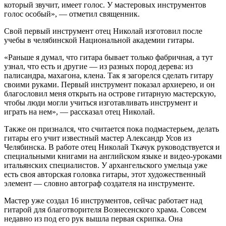
который звучит, имеет голос. У мастеровых инструментов
голос особый», — отметил священник.
Свой первый инструмент отец Николай изготовил после
учебы в челябинской Национальной академии гитары.
«Раньше я думал, что гитара бывает только фабричная, а тут
узнал, что есть и другие — из разных пород дерева: из
палисандра, махагона, клена. Так я загорелся сделать гитару
своими руками. Первый инструмент показал архиерею, и он
благословил меня открыть на острове гитарную мастерскую,
чтобы люди могли учиться изготавливать инструмент и
играть на нем», — рассказал отец Николай.
Также он признался, что считается пока подмастерьем, делать
гитары его учит известный мастер Александр Усов из
Челябинска. В работе отец Николай Ткачук руководствуется и
специальными книгами на английском языке и видео-уроками
итальянских специалистов. У архангельского умельца уже
есть своя авторская головка гитары, этот художественный
элемент — словно автограф создателя на инструменте.
Мастер уже создал 16 инструментов, сейчас работает над
гитарой для благотворителя Вознесенского храма. Совсем
недавно из под его рук вышла первая скрипка. Она